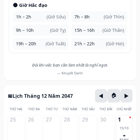
🌑 Giờ Hắc đạo
1h – 2h
(Giờ Sửu)
7h – 8h
(Giờ Thìn)
9h – 10h
(Giờ Tỵ)
15h – 16h
(Giờ Thân)
19h – 20h
(Giờ Tuất)
21h – 22h
(Giờ Hợi)
Đôi khi việc bạn cần làm nhất là nghỉ ngơi.
— Khuyết Danh
Lịch Tháng 12 Năm 2047
THỨ HAI
THỨ BA
THỨ TƯ
THỨ NĂM
THỨ SÁU
THỨ BẢY
CHỦ NHẬT
25
26
27
28
29
30
1
15/10
🐖
Kỷ Hợi