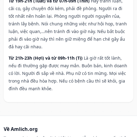
Từ 19h-21h (Tuất) và từ 07h-09h (Thìn)
Hay tranh luận,
cãi cọ, gây chuyện đói kém, phải đề phòng. Người ra đi
tốt nhất nên hoãn lại. Phòng người người nguyền rủa,
tránh lây bệnh. Nói chung những việc như hội họp, tranh
luận, việc quan,…nên tránh đi vào giờ này. Nếu bắt buộc
phải đi vào giờ này thì nên giữ miệng để hạn ché gây ẩu
đả hay cãi nhau.
Từ 21h-23h (Hợi) và từ 09h-11h (Tị)
Là giờ rất tốt lành,
nếu đi thường gặp được may mắn. Buôn bán, kinh doanh
có lời. Người đi sắp về nhà. Phụ nữ có tin mừng. Mọi việc
trong nhà đều hòa hợp. Nếu có bệnh cầu thì sẽ khỏi, gia
đình đều mạnh khỏe.
Về Amlich.org