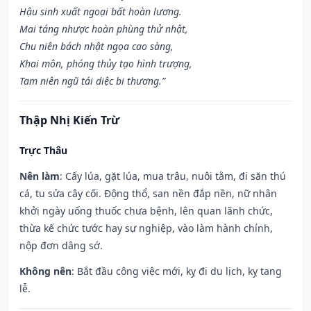
Hậu sinh xuất ngoại bất hoàn lương.
Mai táng nhược hoàn phùng thử nhật,
Chu niên bách nhật ngọa cao sàng,
Khai môn, phóng thủy tạo hình trượng,
Tam niên ngũ tái diệc bi thương.”
Thập Nhị Kiến Trừ
Trực Thâu
Nên làm
: Cấy lúa, gặt lúa, mua trâu, nuôi tằm, đi săn thú
cá, tu sửa cây cối. Động thổ, san nền đắp nền, nữ nhân
khởi ngày uống thuốc chưa bệnh, lên quan lãnh chức,
thừa kế chức tước hay sự nghiệp, vào làm hành chính,
nộp đơn dâng sớ.
Không nên
: Bắt đầu công việc mới, kỵ đi du lịch, kỵ tang
lễ.