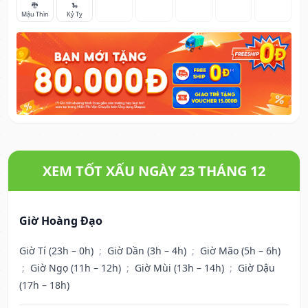
🐉
🐍
Mậu Thìn
Kỷ Tỵ
XEM TỐT XẤU NGÀY 23 THÁNG 12
Giờ Hoàng Đạo
Giờ Tí (23h – 0h)
;
Giờ Dần (3h – 4h)
;
Giờ Mão (5h – 6h)
;
Giờ Ngọ (11h – 12h)
;
Giờ Mùi (13h – 14h)
;
Giờ Dậu
(17h – 18h)