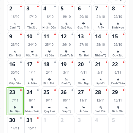
2
3
4
5
6
7
8
16/10
17/10
18/10
19/10
20/10
21/10
22/10
🐀
🐂
🐅
🐈
🐉
🐍
🐎
Canh Tý
Tân Sửu
Nhâm Dần
Quý Mão
Giáp Thìn
Ất Tỵ
Bính Ngọ
9
10
11
12
13
14
15
23/10
24/10
25/10
26/10
27/10
28/10
29/10
🐐
🐒
🐓
🐕
🐖
🐀
🐂
Đinh Mùi
Mậu Thân
Kỷ Dậu
Canh Tuất
Tân Hợi
Nhâm Tý
Quý Sửu
16
17
18
19
20
21
22
30/10
1/11
2/11
3/11
4/11
5/11
6/11
🐅
🐈
🐉
🐍
🐎
🐐
🐒
Giáp Dần
Ất Mão
Bính Thìn
Đinh Tỵ
Mậu Ngọ
Kỷ Mùi
Canh Thân
23
24
25
26
27
28
29
7/11
8/11
9/11
10/11
11/11
12/11
13/11
🐓
🐕
🐖
🐀
🐂
🐅
🐈
Tân Dậu
Nhâm Tuất
Quý Hợi
Giáp Tý
Ất Sửu
Bính Dần
Đinh Mão
30
31
1
2
3
4
5
14/11
15/11