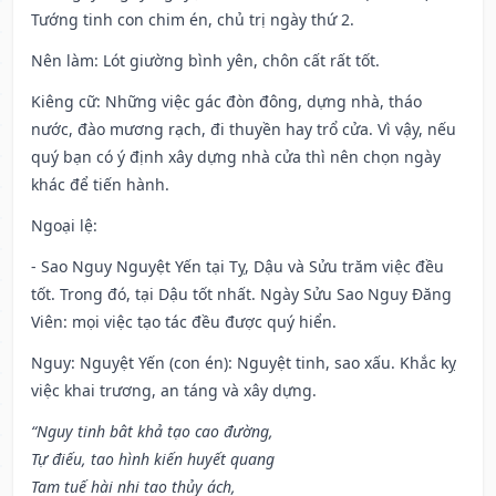
Tướng tinh con chim én, chủ trị ngày thứ 2.
Nên làm
: Lót giường bình yên, chôn cất rất tốt.
Kiêng cữ
: Những việc gác đòn đông, dựng nhà, tháo
nước, đào mương rạch, đi thuyền hay trổ cửa. Vì vậy, nếu
quý bạn có ý định xây dựng nhà cửa thì nên chọn ngày
khác để tiến hành.
Ngoại lệ
:
- Sao Nguy Nguyệt Yến tại Tỵ, Dậu và Sửu trăm việc đều
tốt. Trong đó, tại Dậu tốt nhất. Ngày Sửu Sao Nguy Đăng
Viên: mọi việc tạo tác đều được quý hiển.
Nguy: Nguyệt Yến (con én): Nguyệt tinh, sao xấu. Khắc kỵ
việc khai trương, an táng và xây dựng.
“Nguy tinh bât khả tạo cao đường,
Tự điếu, tao hình kiến huyết quang
Tam tuế hài nhi tao thủy ách,