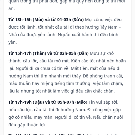
quan trọng thì phải đòn, gặp ma quỷ nên cúng tế thì mới
an.
Từ 13h-15h (Mùi) và từ 01-03h (Sửu)
Mọi công việc đều
được tốt lành, tốt nhất cầu tài đi theo hướng Tây Nam –
Nhà cửa được yên lành. Người xuất hành thì đều bình
yên.
Từ 15h-17h (Thân) và từ 03h-05h (Dần)
Mưu sự khó
thành, cầu lộc, cầu tài mờ mịt. Kiện cáo tốt nhất nên hoãn
lại. Người đi xa chưa có tin về. Mất tiền, mất của nếu đi
hướng Nam thì tìm nhanh mới thấy. Đề phòng tranh cãi,
mâu thuẫn hay miệng tiếng tầm thường. Việc làm chậm,
lâu la nhưng tốt nhất làm việc gì đều cần chắc chắn.
Từ 17h-19h (Dậu) và từ 05h-07h (Mão)
Tin vui sắp tới,
nếu cầu lộc, cầu tài thì đi hướng Nam. Đi công việc gặp
gỡ có nhiều may mắn. Người đi có tin về. Nếu chăn nuôi
đều gặp thuận lợi.