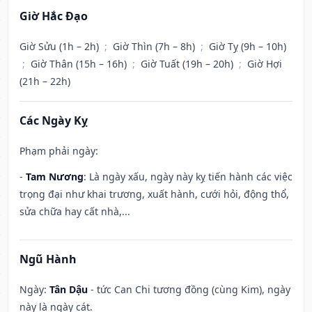
Giờ Hắc Đạo
Giờ Sửu (1h – 2h)
;
Giờ Thìn (7h – 8h)
;
Giờ Tỵ (9h – 10h)
;
Giờ Thân (15h – 16h)
;
Giờ Tuất (19h – 20h)
;
Giờ Hợi
(21h – 22h)
Các Ngày Kỵ
Phạm phải ngày:
-
Tam Nương
: Là ngày xấu, ngày này kỵ tiến hành các việc
trọng đại như khai trương, xuất hành, cưới hỏi, động thổ,
sửa chữa hay cất nhà,...
Ngũ Hành
Ngày:
Tân Dậu
- tức Can Chi tương đồng (cùng Kim), ngày
này là ngày cát.