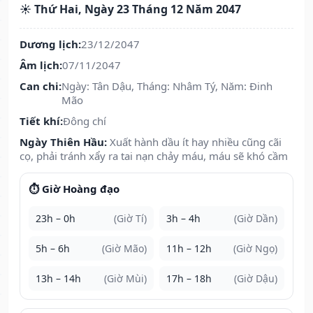
☀️ Thứ Hai, Ngày 23 Tháng 12 Năm 2047
Dương lịch:
23/12/2047
Âm lịch:
07/11/2047
Can chi:
Ngày: Tân Dậu, Tháng: Nhâm Tý, Năm: Đinh
Mão
Tiết khí:
Đông chí
Ngày Thiên Hầu:
Xuất hành dầu ít hay nhiều cũng cãi
cọ, phải tránh xẩy ra tai nạn chảy máu, máu sẽ khó cầm
⏱️ Giờ Hoàng đạo
23h – 0h
(Giờ Tí)
3h – 4h
(Giờ Dần)
5h – 6h
(Giờ Mão)
11h – 12h
(Giờ Ngọ)
13h – 14h
(Giờ Mùi)
17h – 18h
(Giờ Dậu)