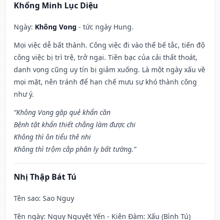
Khổng Minh Lục Diệu
Ngày:
Không Vong
- tức ngày Hung.
Mọi việc dễ bất thành. Công việc đi vào thế bế tắc, tiến độ
công việc bị trì trệ, trở ngại. Tiền bạc của cải thất thoát,
danh vọng cũng uy tín bị giảm xuống. Là một ngày xấu về
mọi mặt, nên tránh để hạn chế mưu sự khó thành công
như ý.
“Không Vong gặp quẻ khẩn cần
Bệnh tật khẩn thiết chẳng làm được chi
Không thì ôn tiểu thê nhi
Không thì trộm cắp phân ly bất tường.”
Nhị Thập Bát Tú
Tên sao
: Sao Nguy
Tên ngày
: Nguy Nguyệt Yến - Kiên Đàm: Xấu (Bình Tú)