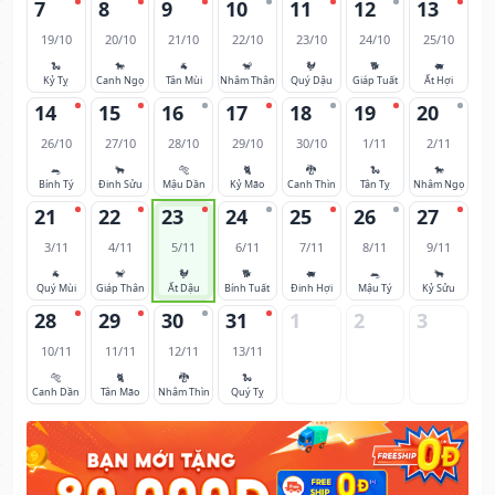
7
8
9
10
11
12
13
19/10
20/10
21/10
22/10
23/10
24/10
25/10
🐍
🐎
🐐
🐒
🐓
🐕
🐖
Kỷ Tỵ
Canh Ngọ
Tân Mùi
Nhâm Thân
Quý Dậu
Giáp Tuất
Ất Hợi
14
15
16
17
18
19
20
26/10
27/10
28/10
29/10
30/10
1/11
2/11
🐀
🐂
🐅
🐈
🐉
🐍
🐎
Bính Tý
Đinh Sửu
Mậu Dần
Kỷ Mão
Canh Thìn
Tân Tỵ
Nhâm Ngọ
21
22
23
24
25
26
27
3/11
4/11
5/11
6/11
7/11
8/11
9/11
🐐
🐒
🐓
🐕
🐖
🐀
🐂
Quý Mùi
Giáp Thân
Ất Dậu
Bính Tuất
Đinh Hợi
Mậu Tý
Kỷ Sửu
28
29
30
31
1
2
3
10/11
11/11
12/11
13/11
🐅
🐈
🐉
🐍
Canh Dần
Tân Mão
Nhâm Thìn
Quý Tỵ