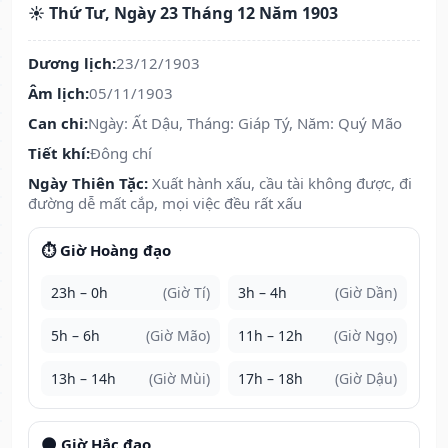
☀️ Thứ Tư, Ngày 23 Tháng 12 Năm 1903
Dương lịch:
23/12/1903
Âm lịch:
05/11/1903
Can chi:
Ngày: Ất Dậu, Tháng: Giáp Tý, Năm: Quý Mão
Tiết khí:
Đông chí
Ngày Thiên Tặc:
Xuất hành xấu, cầu tài không được, đi
đường dễ mất cắp, mọi việc đều rất xấu
⏱️ Giờ Hoàng đạo
23h – 0h
(Giờ Tí)
3h – 4h
(Giờ Dần)
5h – 6h
(Giờ Mão)
11h – 12h
(Giờ Ngọ)
13h – 14h
(Giờ Mùi)
17h – 18h
(Giờ Dậu)
🌑 Giờ Hắc đạo