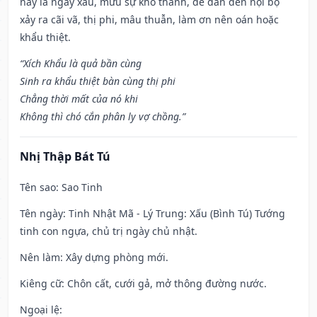
này là ngày xấu, mưu sự khó thành, dễ dẫn đến nội bộ
xảy ra cãi vã, thị phi, mâu thuẫn, làm ơn nên oán hoặc
khẩu thiệt.
“Xích Khẩu là quả bần cùng
Sinh ra khẩu thiệt bàn cùng thị phi
Chẳng thời mất của nó khi
Không thì chó cắn phân ly vợ chồng.”
Nhị Thập Bát Tú
Tên sao
: Sao Tinh
Tên ngày
: Tinh Nhật Mã - Lý Trung: Xấu (Bình Tú) Tướng
tinh con ngựa, chủ trị ngày chủ nhật.
Nên làm
: Xây dựng phòng mới.
Kiêng cữ
: Chôn cất, cưới gả, mở thông đường nước.
Ngoại lệ
: