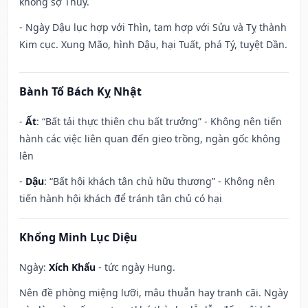
không sợ Thủy.
- Ngày Dậu lục hợp với Thìn, tam hợp với Sửu và Tỵ thành
Kim cục. Xung Mão, hình Dậu, hại Tuất, phá Tý, tuyệt Dần.
Bành Tổ Bách Kỵ Nhật
-
Ất
: “Bất tải thực thiên chu bất trưởng” - Không nên tiến
hành các việc liên quan đến gieo trồng, ngàn gốc không
lên
-
Dậu
: “Bất hội khách tân chủ hữu thương” - Không nên
tiến hành hội khách để tránh tân chủ có hại
Khổng Minh Lục Diệu
Ngày:
Xích Khẩu
- tức ngày Hung.
Nên đề phòng miệng lưỡi, mâu thuẫn hay tranh cãi. Ngày