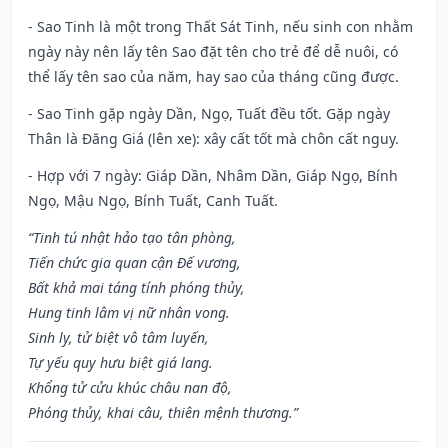
- Sao Tinh là một trong Thất Sát Tinh, nếu sinh con nhằm
ngày này nên lấy tên Sao đặt tên cho trẻ để dễ nuôi, có
thể lấy tên sao của năm, hay sao của tháng cũng được.
- Sao Tinh gặp ngày Dần, Ngọ, Tuất đều tốt. Gặp ngày
Thân là Đăng Giá (lên xe): xây cất tốt mà chôn cất nguy.
- Hợp với 7 ngày: Giáp Dần, Nhâm Dần, Giáp Ngọ, Bính
Ngọ, Mậu Ngọ, Bính Tuất, Canh Tuất.
“Tinh tú nhật hảo tạo tân phòng,
Tiến chức gia quan cận Đế vương,
Bất khả mai táng tính phóng thủy,
Hung tinh lâm vị nữ nhân vong.
Sinh ly, tử biệt vô tâm luyến,
Tự yếu quy hưu biệt giá lang.
Khổng tử cửu khúc châu nan độ,
Phóng thủy, khai câu, thiên mệnh thương.”