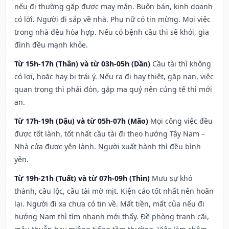
nếu đi thường gặp được may mắn. Buôn bán, kinh doanh
có lời. Người đi sắp về nhà. Phụ nữ có tin mừng. Mọi việc
trong nhà đều hòa hợp. Nếu có bệnh cầu thì sẽ khỏi, gia
đình đều mạnh khỏe.
Từ 15h-17h (Thân) và từ 03h-05h (Dần)
Cầu tài thì không
có lợi, hoặc hay bị trái ý. Nếu ra đi hay thiệt, gặp nạn, việc
quan trọng thì phải đòn, gặp ma quỷ nên cúng tế thì mới
an.
Từ 17h-19h (Dậu) và từ 05h-07h (Mão)
Mọi công việc đều
được tốt lành, tốt nhất cầu tài đi theo hướng Tây Nam –
Nhà cửa được yên lành. Người xuất hành thì đều bình
yên.
Từ 19h-21h (Tuất) và từ 07h-09h (Thìn)
Mưu sự khó
thành, cầu lộc, cầu tài mờ mịt. Kiện cáo tốt nhất nên hoãn
lại. Người đi xa chưa có tin về. Mất tiền, mất của nếu đi
hướng Nam thì tìm nhanh mới thấy. Đề phòng tranh cãi,