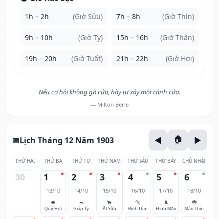
1h – 2h
(Giờ Sửu)
7h – 8h
(Giờ Thìn)
9h – 10h
(Giờ Tỵ)
15h – 16h
(Giờ Thân)
19h – 20h
(Giờ Tuất)
21h – 22h
(Giờ Hợi)
Nếu cơ hội không gõ cửa, hãy tự xây một cánh cửa.
— Milton Berle
Lịch Tháng 12 Năm 1903
THỨ HAI
THỨ BA
THỨ TƯ
THỨ NĂM
THỨ SÁU
THỨ BẢY
CHỦ NHẬT
30
1
2
3
4
5
6
13/10
14/10
15/10
16/10
17/10
18/10
🐖
🐀
🐂
🐅
🐈
🐉
Quý Hợi
Giáp Tý
Ất Sửu
Bính Dần
Đinh Mão
Mậu Thìn