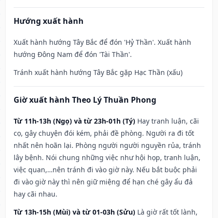
Hướng xuất hành
Xuất hành hướng Tây Bắc để đón 'Hỷ Thần'. Xuất hành
hướng Đông Nam để đón 'Tài Thần'.
Tránh xuất hành hướng Tây Bắc gặp Hạc Thần (xấu)
Giờ xuất hành Theo Lý Thuần Phong
Từ 11h-13h (Ngọ) và từ 23h-01h (Tý)
Hay tranh luận, cãi
cọ, gây chuyện đói kém, phải đề phòng. Người ra đi tốt
nhất nên hoãn lại. Phòng người người nguyền rủa, tránh
lây bệnh. Nói chung những việc như hội họp, tranh luận,
việc quan,…nên tránh đi vào giờ này. Nếu bắt buộc phải
đi vào giờ này thì nên giữ miệng để hạn ché gây ẩu đả
hay cãi nhau.
Từ 13h-15h (Mùi) và từ 01-03h (Sửu)
Là giờ rất tốt lành,