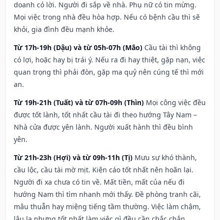
doanh có lời. Người đi sắp về nhà. Phụ nữ có tin mừng.
Mọi việc trong nhà đều hòa hợp. Nếu có bệnh cầu thì sẽ
khỏi, gia đình đều mạnh khỏe.
Từ 17h-19h (Dậu) và từ 05h-07h (Mão)
Cầu tài thì không
có lợi, hoặc hay bị trái ý. Nếu ra đi hay thiệt, gặp nạn, việc
quan trọng thì phải đòn, gặp ma quỷ nên cúng tế thì mới
an.
Từ 19h-21h (Tuất) và từ 07h-09h (Thìn)
Mọi công việc đều
được tốt lành, tốt nhất cầu tài đi theo hướng Tây Nam –
Nhà cửa được yên lành. Người xuất hành thì đều bình
yên.
Từ 21h-23h (Hợi) và từ 09h-11h (Tị)
Mưu sự khó thành,
cầu lộc, cầu tài mờ mịt. Kiện cáo tốt nhất nên hoãn lại.
Người đi xa chưa có tin về. Mất tiền, mất của nếu đi
hướng Nam thì tìm nhanh mới thấy. Đề phòng tranh cãi,
mâu thuẫn hay miệng tiếng tầm thường. Việc làm chậm,
lâu la nhưng tốt nhất làm việc gì đều cần chắc chắn.