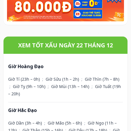
XEM TỐT XẤU NGÀY 22 THÁNG 12
Giờ Hoàng Đạo
Giờ Tí (23h – 0h)
;
Giờ Sửu (1h – 2h)
;
Giờ Thìn (7h – 8h)
;
Giờ Tỵ (9h – 10h)
;
Giờ Mùi (13h – 14h)
;
Giờ Tuất (19h
– 20h)
Giờ Hắc Đạo
Giờ Dần (3h – 4h)
;
Giờ Mão (5h – 6h)
;
Giờ Ngọ (11h –
12h)
;
Giờ Thân (15h – 16h)
;
Giờ Dậu (17h – 18h)
;
Giờ