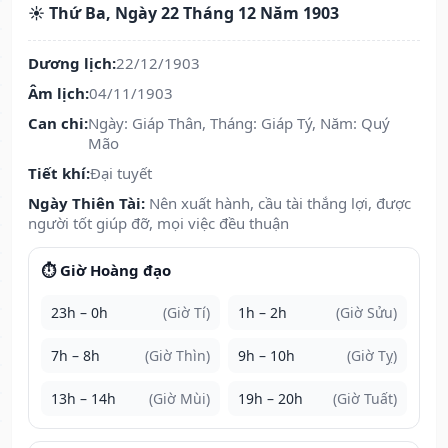
☀️ Thứ Ba, Ngày 22 Tháng 12 Năm 1903
Dương lịch:
22/12/1903
Âm lịch:
04/11/1903
Can chi:
Ngày: Giáp Thân, Tháng: Giáp Tý, Năm: Quý
Mão
Tiết khí:
Đại tuyết
Ngày Thiên Tài:
Nên xuất hành, cầu tài thắng lợi, được
người tốt giúp đỡ, mọi việc đều thuận
⏱️ Giờ Hoàng đạo
23h – 0h
(Giờ Tí)
1h – 2h
(Giờ Sửu)
7h – 8h
(Giờ Thìn)
9h – 10h
(Giờ Tỵ)
13h – 14h
(Giờ Mùi)
19h – 20h
(Giờ Tuất)