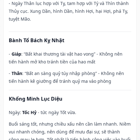
- Ngày Thân lục hợp với Tỵ, tam hợp với Tý và Thìn thành
Thủy cục. Xung Dần, hình Dần, hình Hợi, hại Hợi, phá Tỵ,
tuyệt Mão.
Bành Tổ Bách Kỵ Nhật
-
Giáp
: “Bất khai thương tài vật hao vong” - Không nên
tiến hành mở kho tránh tiền của hao mất
-
Thân
: “Bất an sàng quỷ túy nhập phòng” - Không nên
tiến hành kê giường để tránh quỷ ma vào phòng
Khổng Minh Lục Diệu
Ngày:
Tốc Hỷ
- tức ngày Tốt vừa.
Buổi sáng tốt, nhưng chiều xấu nên cần làm nhanh. Niềm
vui nhanh chóng, nên dùng để mưu đại sự, sẽ thành
công mau lẹ hơn. Tốt nhất là tiến hành công việc vào buổi