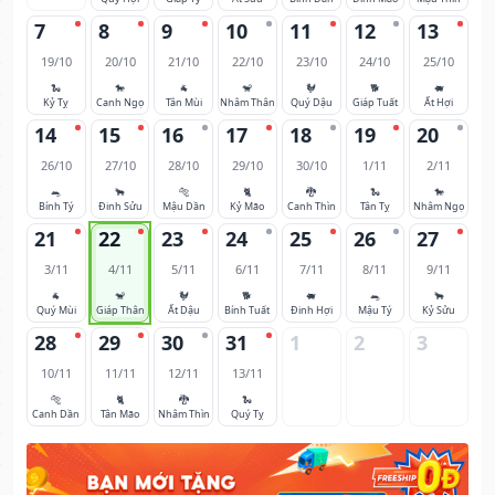
7
8
9
10
11
12
13
19/10
20/10
21/10
22/10
23/10
24/10
25/10
🐍
🐎
🐐
🐒
🐓
🐕
🐖
Kỷ Tỵ
Canh Ngọ
Tân Mùi
Nhâm Thân
Quý Dậu
Giáp Tuất
Ất Hợi
14
15
16
17
18
19
20
26/10
27/10
28/10
29/10
30/10
1/11
2/11
🐀
🐂
🐅
🐈
🐉
🐍
🐎
Bính Tý
Đinh Sửu
Mậu Dần
Kỷ Mão
Canh Thìn
Tân Tỵ
Nhâm Ngọ
21
22
23
24
25
26
27
3/11
4/11
5/11
6/11
7/11
8/11
9/11
🐐
🐒
🐓
🐕
🐖
🐀
🐂
Quý Mùi
Giáp Thân
Ất Dậu
Bính Tuất
Đinh Hợi
Mậu Tý
Kỷ Sửu
28
29
30
31
1
2
3
10/11
11/11
12/11
13/11
🐅
🐈
🐉
🐍
Canh Dần
Tân Mão
Nhâm Thìn
Quý Tỵ