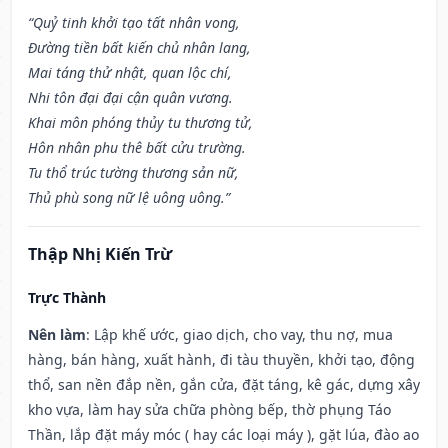
“Quỷ tinh khởi tạo tất nhân vong,
Đường tiền bất kiến chủ nhân lang,
Mai táng thử nhật, quan lộc chí,
Nhi tôn đại đại cận quân vương.
Khai môn phóng thủy tu thương tử,
Hôn nhân phu thê bất cửu trường.
Tu thổ trúc tường thương sản nữ,
Thủ phù song nữ lệ uông uông.”
Thập Nhị Kiến Trừ
Trực Thành
Nên làm
: Lập khế ước, giao dịch, cho vay, thu nợ, mua
hàng, bán hàng, xuất hành, đi tàu thuyền, khởi tạo, động
thổ, san nền đắp nền, gắn cửa, đặt táng, kê gác, dựng xây
kho vựa, làm hay sửa chữa phòng bếp, thờ phụng Táo
Thần, lắp đặt máy móc ( hay các loại máy ), gặt lúa, đào ao