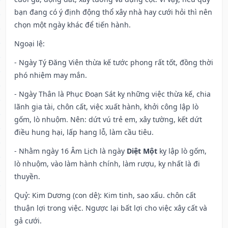
bạn đang có ý định động thổ xây nhà hay cưới hỏi thì nên
chọn một ngày khác để tiến hành.
Ngoại lệ
:
- Ngày Tý Đăng Viên thừa kế tước phong rất tốt, đồng thời
phó nhiệm may mắn.
- Ngày Thân là Phục Đoạn Sát kỵ những việc thừa kế, chia
lãnh gia tài, chôn cất, việc xuất hành, khởi công lập lò
gốm, lò nhuộm. Nên: dứt vú trẻ em, xây tường, kết dứt
điều hung hại, lấp hang lỗ, làm cầu tiêu.
- Nhằm ngày 16 Âm Lịch là ngày
Diệt Một
kỵ lập lò gốm,
lò nhuộm, vào làm hành chính, làm rượu, kỵ nhất là đi
thuyền.
Quỷ: Kim Dương (con dê): Kim tinh, sao xấu. chôn cất
thuận lợi trong việc. Ngược lại bất lợi cho việc xây cất và
gả cưới.