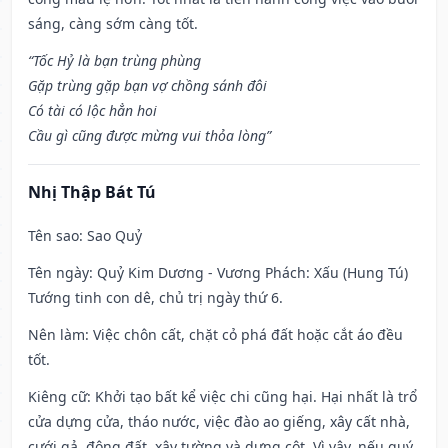
sáng, càng sớm càng tốt.
“Tốc Hỷ là bạn trùng phùng
Gặp trùng gặp bạn vợ chồng sánh đôi
Có tài có lộc hẳn hoi
Cầu gì cũng được mừng vui thỏa lòng”
Nhị Thập Bát Tú
Tên sao
: Sao Quỷ
Tên ngày
: Quỷ Kim Dương - Vương Phách: Xấu (Hung Tú)
Tướng tinh con dê, chủ trị ngày thứ 6.
Nên làm
: Việc chôn cất, chặt cỏ phá đất hoặc cắt áo đều
tốt.
Kiêng cữ
: Khởi tạo bất kể việc chi cũng hại. Hại nhất là trổ
cửa dựng cửa, tháo nước, việc đào ao giếng, xây cất nhà,
cưới gả, động đất, xây tường và dựng cột. Vì vậy, nếu quý