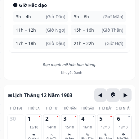
🌑 Giờ Hắc đạo
3h – 4h
(Giờ Dần)
5h – 6h
(Giờ Mão)
11h – 12h
(Giờ Ngọ)
15h – 16h
(Giờ Thân)
17h – 18h
(Giờ Dậu)
21h – 22h
(Giờ Hợi)
Bạn mạnh mẽ hơn bạn tưởng.
— Khuyết Danh
Lịch Tháng 12 Năm 1903
THỨ HAI
THỨ BA
THỨ TƯ
THỨ NĂM
THỨ SÁU
THỨ BẢY
CHỦ NHẬT
30
1
2
3
4
5
6
13/10
14/10
15/10
16/10
17/10
18/10
🐖
🐀
🐂
🐅
🐈
🐉
Quý Hợi
Giáp Tý
Ất Sửu
Bính Dần
Đinh Mão
Mậu Thìn