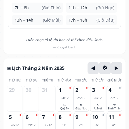
7h – 8h
(Giờ Thìn)
11h – 12h
(Giờ Ngọ)
13h – 14h
(Giờ Mùi)
17h – 18h
(Giờ Dậu)
Luôn chọn tử tế, dù bạn có thể chọn điều khác.
— Khuyết Danh
Lịch Tháng 2 Năm 2035
THỨ HAI
THỨ BA
THỨ TƯ
THỨ NĂM
THỨ SÁU
THỨ BẢY
CHỦ NHẬT
29
30
31
1
2
3
4
24/12
25/12
26/12
27/12
🐍
🐎
🐐
🐒
Quý Tỵ
Giáp Ngọ
Ất Mùi
Bính Thân
5
6
7
8
9
10
11
28/12
29/12
30/12
1/1
2/1
3/1
4/1