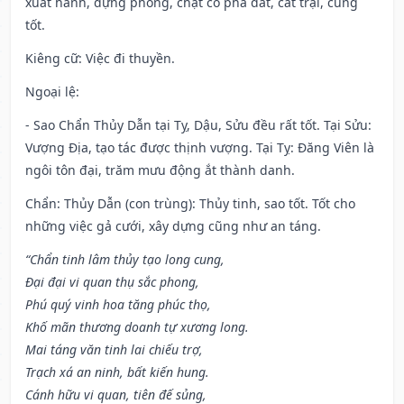
xuất hành, dựng phòng, chặt cỏ phá đất, cất trại, cũng
tốt.
Kiêng cữ
: Việc đi thuyền.
Ngoại lệ
:
- Sao Chẩn Thủy Dẫn tại Tỵ, Dậu, Sửu đều rất tốt. Tại Sửu:
Vượng Địa, tạo tác được thịnh vượng. Tại Tỵ: Đăng Viên là
ngôi tôn đại, trăm mưu động ắt thành danh.
Chẩn: Thủy Dẫn (con trùng): Thủy tinh, sao tốt. Tốt cho
những việc gả cưới, xây dựng cũng như an táng.
“Chẩn tinh lâm thủy tạo long cung,
Đại đại vi quan thụ sắc phong,
Phú quý vinh hoa tăng phúc thọ,
Khố mãn thương doanh tự xương long.
Mai táng văn tinh lai chiếu trợ,
Trạch xá an ninh, bất kiến hung.
Cánh hữu vi quan, tiên đế sủng,