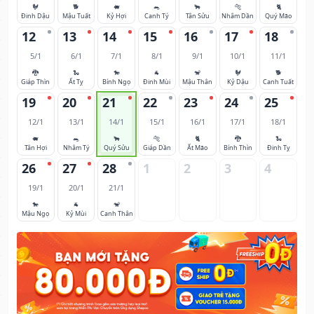
🐓
🐕
🐖
🐀
🐂
🐅
🐈
Đinh Dậu
Mậu Tuất
Kỷ Hợi
Canh Tý
Tân Sửu
Nhâm Dần
Quý Mão
12
13
14
15
16
17
18
5/1
6/1
7/1
8/1
9/1
10/1
11/1
🐉
🐍
🐎
🐐
🐒
🐓
🐕
Giáp Thìn
Ất Tỵ
Bính Ngọ
Đinh Mùi
Mậu Thân
Kỷ Dậu
Canh Tuất
19
20
21
22
23
24
25
12/1
13/1
14/1
15/1
16/1
17/1
18/1
🐖
🐀
🐂
🐅
🐈
🐉
🐍
Tân Hợi
Nhâm Tý
Quý Sửu
Giáp Dần
Ất Mão
Bính Thìn
Đinh Tỵ
26
27
28
1
2
3
4
19/1
20/1
21/1
🐎
🐐
🐒
Mậu Ngọ
Kỷ Mùi
Canh Thân