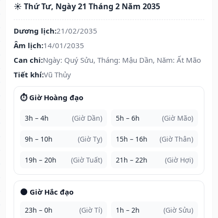
☀️ Thứ Tư, Ngày 21 Tháng 2 Năm 2035
Dương lịch:
21/02/2035
Âm lịch:
14/01/2035
Can chi:
Ngày: Quý Sửu, Tháng: Mậu Dần, Năm: Ất Mão
Tiết khí:
Vũ Thủy
⏱️ Giờ Hoàng đạo
3h – 4h
(Giờ Dần)
5h – 6h
(Giờ Mão)
9h – 10h
(Giờ Tỵ)
15h – 16h
(Giờ Thân)
19h – 20h
(Giờ Tuất)
21h – 22h
(Giờ Hợi)
🌑 Giờ Hắc đạo
23h – 0h
(Giờ Tí)
1h – 2h
(Giờ Sửu)