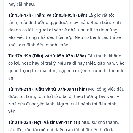
hay cãi nhau.
Từ 15h-17h (Thân) và từ 03h-05h (Dần)
Là giờ rất tốt
lành, nếu đi thường gặp được may mắn. Buôn bán, kinh
doanh có lời. Người đi sắp về nhà. Phụ nữ có tin mừng.
Mọi việc trong nhà đều hòa hợp. Nếu có bệnh cầu thì sẽ
khỏi, gia đình đều mạnh khỏe.
Từ 17h-19h (Dậu) và từ 05h-07h (Mão)
Cầu tài thì không
có lợi, hoặc hay bị trái ý. Nếu ra đi hay thiệt, gặp nạn, việc
quan trọng thì phải đòn, gặp ma quỷ nên cúng tế thì mới
an.
Từ 19h-21h (Tuất) và từ 07h-09h (Thìn)
Mọi công việc đều
được tốt lành, tốt nhất cầu tài đi theo hướng Tây Nam –
Nhà cửa được yên lành. Người xuất hành thì đều bình
yên.
Từ 21h-23h (Hợi) và từ 09h-11h (Tị)
Mưu sự khó thành,
cầu lộc, cầu tài mờ mịt. Kiện cáo tốt nhất nên hoãn lại.