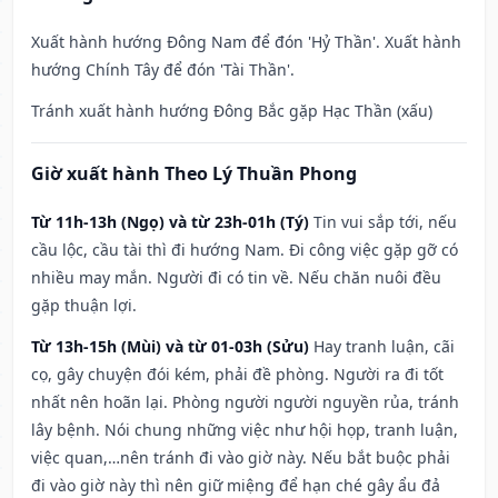
Xuất hành hướng Đông Nam để đón 'Hỷ Thần'. Xuất hành
hướng Chính Tây để đón 'Tài Thần'.
Tránh xuất hành hướng Đông Bắc gặp Hạc Thần (xấu)
Giờ xuất hành Theo Lý Thuần Phong
Từ 11h-13h (Ngọ) và từ 23h-01h (Tý)
Tin vui sắp tới, nếu
cầu lộc, cầu tài thì đi hướng Nam. Đi công việc gặp gỡ có
nhiều may mắn. Người đi có tin về. Nếu chăn nuôi đều
gặp thuận lợi.
Từ 13h-15h (Mùi) và từ 01-03h (Sửu)
Hay tranh luận, cãi
cọ, gây chuyện đói kém, phải đề phòng. Người ra đi tốt
nhất nên hoãn lại. Phòng người người nguyền rủa, tránh
lây bệnh. Nói chung những việc như hội họp, tranh luận,
việc quan,…nên tránh đi vào giờ này. Nếu bắt buộc phải
đi vào giờ này thì nên giữ miệng để hạn ché gây ẩu đả