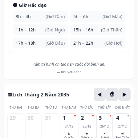
🌑 Giờ Hắc đạo
3h – 4h
(Giờ Dần)
5h – 6h
(Giờ Mão)
11h – 12h
(Giờ Ngọ)
15h – 16h
(Giờ Thân)
17h – 18h
(Giờ Dậu)
21h – 22h
(Giờ Hợi)
Tâm trí bình an tạo nên cuộc đời bình an.
— Khuyết danh
Lịch Tháng 2 Năm 2035
THỨ HAI
THỨ BA
THỨ TƯ
THỨ NĂM
THỨ SÁU
THỨ BẢY
CHỦ NHẬT
29
30
31
1
2
3
4
24/12
25/12
26/12
27/12
🐍
🐎
🐐
🐒
Quý Tỵ
Giáp Ngọ
Ất Mùi
Bính Thân