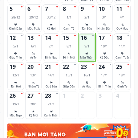
5
6
7
8
9
10
11
28/12
29/12
30/12
1/1
2/1
3/1
4/1
🐓
🐕
🐖
🐀
🐂
🐅
🐈
Đinh Dậu
Mậu Tuất
Kỷ Hợi
Canh Tý
Tân Sửu
Nhâm Dần
Quý Mão
12
13
14
15
16
17
18
5/1
6/1
7/1
8/1
9/1
10/1
11/1
🐉
🐍
🐎
🐐
🐒
🐓
🐕
Giáp Thìn
Ất Tỵ
Bính Ngọ
Đinh Mùi
Mậu Thân
Kỷ Dậu
Canh Tuất
19
20
21
22
23
24
25
12/1
13/1
14/1
15/1
16/1
17/1
18/1
🐖
🐀
🐂
🐅
🐈
🐉
🐍
Tân Hợi
Nhâm Tý
Quý Sửu
Giáp Dần
Ất Mão
Bính Thìn
Đinh Tỵ
26
27
28
1
2
3
4
19/1
20/1
21/1
🐎
🐐
🐒
Mậu Ngọ
Kỷ Mùi
Canh Thân