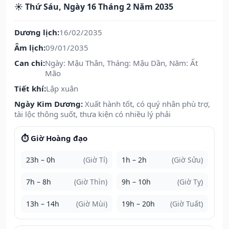
☀️ Thứ Sáu, Ngày 16 Tháng 2 Năm 2035
Dương lịch:
16/02/2035
Âm lịch:
09/01/2035
Can chi:
Ngày: Mậu Thân, Tháng: Mậu Dần, Năm: Ất
Mão
Tiết khí:
Lập xuân
Ngày Kim Dương:
Xuất hành tốt, có quý nhân phù trợ,
tài lộc thông suốt, thưa kiện có nhiều lý phải
⏱️ Giờ Hoàng đạo
23h – 0h
(Giờ Tí)
1h – 2h
(Giờ Sửu)
7h – 8h
(Giờ Thìn)
9h – 10h
(Giờ Tỵ)
13h – 14h
(Giờ Mùi)
19h – 20h
(Giờ Tuất)