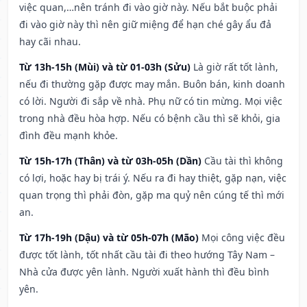
việc quan,…nên tránh đi vào giờ này. Nếu bắt buộc phải
đi vào giờ này thì nên giữ miệng để hạn ché gây ẩu đả
hay cãi nhau.
Từ 13h-15h (Mùi) và từ 01-03h (Sửu)
Là giờ rất tốt lành,
nếu đi thường gặp được may mắn. Buôn bán, kinh doanh
có lời. Người đi sắp về nhà. Phụ nữ có tin mừng. Mọi việc
trong nhà đều hòa hợp. Nếu có bệnh cầu thì sẽ khỏi, gia
đình đều mạnh khỏe.
Từ 15h-17h (Thân) và từ 03h-05h (Dần)
Cầu tài thì không
có lợi, hoặc hay bị trái ý. Nếu ra đi hay thiệt, gặp nạn, việc
quan trọng thì phải đòn, gặp ma quỷ nên cúng tế thì mới
an.
Từ 17h-19h (Dậu) và từ 05h-07h (Mão)
Mọi công việc đều
được tốt lành, tốt nhất cầu tài đi theo hướng Tây Nam –
Nhà cửa được yên lành. Người xuất hành thì đều bình
yên.