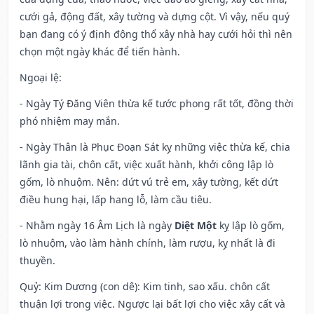
cưới gả, động đất, xây tường và dựng cột. Vì vậy, nếu quý
bạn đang có ý định động thổ xây nhà hay cưới hỏi thì nên
chọn một ngày khác để tiến hành.
Ngoại lệ
:
- Ngày Tý Đăng Viên thừa kế tước phong rất tốt, đồng thời
phó nhiệm may mắn.
- Ngày Thân là Phục Đoạn Sát kỵ những việc thừa kế, chia
lãnh gia tài, chôn cất, việc xuất hành, khởi công lập lò
gốm, lò nhuộm. Nên: dứt vú trẻ em, xây tường, kết dứt
điều hung hại, lấp hang lỗ, làm cầu tiêu.
- Nhằm ngày 16 Âm Lịch là ngày
Diệt Một
kỵ lập lò gốm,
lò nhuộm, vào làm hành chính, làm rượu, kỵ nhất là đi
thuyền.
Quỷ: Kim Dương (con dê): Kim tinh, sao xấu. chôn cất
thuận lợi trong việc. Ngược lại bất lợi cho việc xây cất và