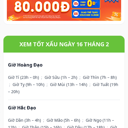
XEM TỐT XẤU NGÀY 16 THÁNG 2
Giờ Hoàng Đạo
Giờ Tí (23h – 0h)
;
Giờ Sửu (1h – 2h)
;
Giờ Thìn (7h – 8h)
;
Giờ Tỵ (9h – 10h)
;
Giờ Mùi (13h – 14h)
;
Giờ Tuất (19h
– 20h)
Giờ Hắc Đạo
Giờ Dần (3h – 4h)
;
Giờ Mão (5h – 6h)
;
Giờ Ngọ (11h –
12h)
;
Giờ Thân (15h – 16h)
;
Giờ Dậu (17h – 18h)
;
Giờ