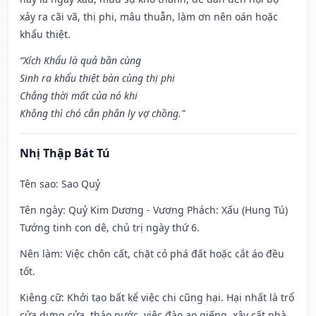
xảy ra cãi vã, thị phi, mâu thuẫn, làm ơn nên oán hoặc
khẩu thiệt.
“Xích Khẩu là quả bần cùng
Sinh ra khẩu thiệt bàn cùng thị phi
Chẳng thời mất của nó khi
Không thì chó cắn phân ly vợ chồng.”
Nhị Thập Bát Tú
Tên sao
: Sao Quỷ
Tên ngày
: Quỷ Kim Dương - Vương Phách: Xấu (Hung Tú)
Tướng tinh con dê, chủ trị ngày thứ 6.
Nên làm
: Việc chôn cất, chặt cỏ phá đất hoặc cắt áo đều
tốt.
Kiêng cữ
: Khởi tạo bất kể việc chi cũng hại. Hại nhất là trổ
cửa dựng cửa, tháo nước, việc đào ao giếng, xây cất nhà,