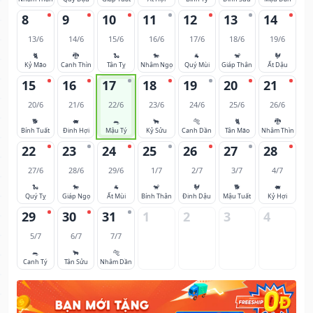
8
9
10
11
12
13
14
13/6
14/6
15/6
16/6
17/6
18/6
19/6
🐈
🐉
🐍
🐎
🐐
🐒
🐓
Kỷ Mão
Canh Thìn
Tân Tỵ
Nhâm Ngọ
Quý Mùi
Giáp Thân
Ất Dậu
15
16
17
18
19
20
21
20/6
21/6
22/6
23/6
24/6
25/6
26/6
🐕
🐖
🐀
🐂
🐅
🐈
🐉
Bính Tuất
Đinh Hợi
Mậu Tý
Kỷ Sửu
Canh Dần
Tân Mão
Nhâm Thìn
22
23
24
25
26
27
28
27/6
28/6
29/6
1/7
2/7
3/7
4/7
🐍
🐎
🐐
🐒
🐓
🐕
🐖
Quý Tỵ
Giáp Ngọ
Ất Mùi
Bính Thân
Đinh Dậu
Mậu Tuất
Kỷ Hợi
29
30
31
1
2
3
4
5/7
6/7
7/7
🐀
🐂
🐅
Canh Tý
Tân Sửu
Nhâm Dần