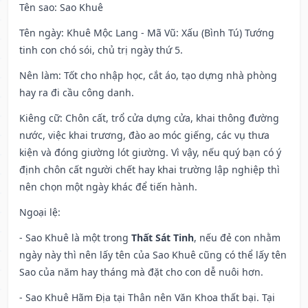
Tên sao
: Sao Khuê
Tên ngày
: Khuê Mộc Lang - Mã Vũ: Xấu (Bình Tú) Tướng
tinh con chó sói, chủ trị ngày thứ 5.
Nên làm
: Tốt cho nhập học, cắt áo, tạo dựng nhà phòng
hay ra đi cầu công danh.
Kiêng cữ
: Chôn cất, trổ cửa dựng cửa, khai thông đường
nước, việc khai trương, đào ao móc giếng, các vụ thưa
kiện và đóng giường lót giường. Vì vậy, nếu quý bạn có ý
định chôn cất người chết hay khai trường lập nghiệp thì
nên chọn một ngày khác để tiến hành.
Ngoại lệ
:
- Sao Khuê là một trong
Thất Sát Tinh
, nếu đẻ con nhằm
ngày này thì nên lấy tên của Sao Khuê cũng có thể lấy tên
Sao của năm hay tháng mà đặt cho con dễ nuôi hơn.
- Sao Khuê Hãm Địa tại Thân nên Văn Khoa thất bại. Tại