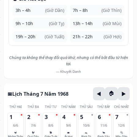
3h – 4h
(Giờ Dần)
7h – 8h
(Giờ Thìn)
9h – 10h
(Giờ Tỵ)
13h – 14h
(Giờ Mùi)
19h – 20h
(Giờ Tuất)
21h – 22h
(Giờ Hợi)
Chúng ta không thể thay đổi quá khứ, nhưng có thể bắt đầu từ hiện
tại.
— Khuyết Danh
Lịch Tháng 7 Năm 1968
THỨ HAI
THỨ BA
THỨ TƯ
THỨ NĂM
THỨ SÁU
THỨ BẢY
CHỦ NHẬT
1
2
3
4
5
6
7
6/6
7/6
8/6
9/6
10/6
11/6
12/6
🐒
🐓
🐕
🐖
🐀
🐂
🐅
Nhâm Thân
Quý Dậu
Giáp Tuất
Ất Hợi
Bính Tý
Đinh Sửu
Mậu Dần