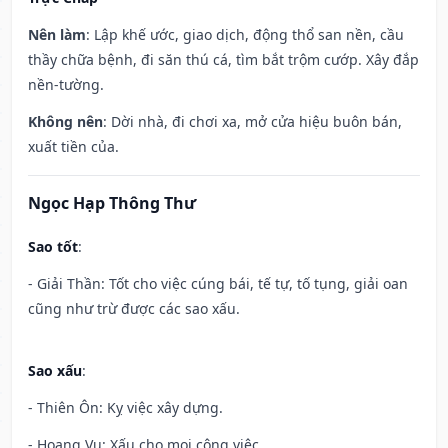
Nên làm
: Lập khế ước, giao dịch, động thổ san nền, cầu
thầy chữa bệnh, đi săn thú cá, tìm bắt trộm cướp. Xây đắp
nền-tường.
Không nên
: Dời nhà, đi chơi xa, mở cửa hiệu buôn bán,
xuất tiền của.
Ngọc Hạp Thông Thư
Sao tốt
:
- Giải Thần: Tốt cho việc cúng bái, tế tự, tố tụng, giải oan
cũng như trừ được các sao xấu.
Sao xấu
:
- Thiên Ôn: Kỵ việc xây dựng.
- Hoang Vu: Xấu cho mọi công việc.