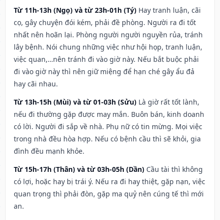
Từ 11h-13h (Ngọ) và từ 23h-01h (Tý)
Hay tranh luận, cãi
cọ, gây chuyện đói kém, phải đề phòng. Người ra đi tốt
nhất nên hoãn lại. Phòng người người nguyền rủa, tránh
lây bệnh. Nói chung những việc như hội họp, tranh luận,
việc quan,…nên tránh đi vào giờ này. Nếu bắt buộc phải
đi vào giờ này thì nên giữ miệng để hạn ché gây ẩu đả
hay cãi nhau.
Từ 13h-15h (Mùi) và từ 01-03h (Sửu)
Là giờ rất tốt lành,
nếu đi thường gặp được may mắn. Buôn bán, kinh doanh
có lời. Người đi sắp về nhà. Phụ nữ có tin mừng. Mọi việc
trong nhà đều hòa hợp. Nếu có bệnh cầu thì sẽ khỏi, gia
đình đều mạnh khỏe.
Từ 15h-17h (Thân) và từ 03h-05h (Dần)
Cầu tài thì không
có lợi, hoặc hay bị trái ý. Nếu ra đi hay thiệt, gặp nạn, việc
quan trọng thì phải đòn, gặp ma quỷ nên cúng tế thì mới
an.