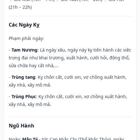
(21h – 22h)
Các Ngày Kỵ
Phạm phải ngày:
-
Tam Nương
: Là ngày xấu, ngày này kỵ tiến hành các việc
trọng đại như khai trương, xuất hành, cưới hỏi, động thổ,
sửa chữa hay cất nhà,...
-
Trùng tang
: Kỵ chôn cất, cưới xin, vợ chồng xuất hành,
xây nhà, xây mồ mả.
-
Trùng Phục
: Kỵ chôn cất, cưới xin, vợ chồng xuất hành,
xây nhà, xây mồ mả.
Ngũ Hành
Ngày:
Mậu Tý
- tức Can khắc Chi (Thổ khắc Thủy), ngày