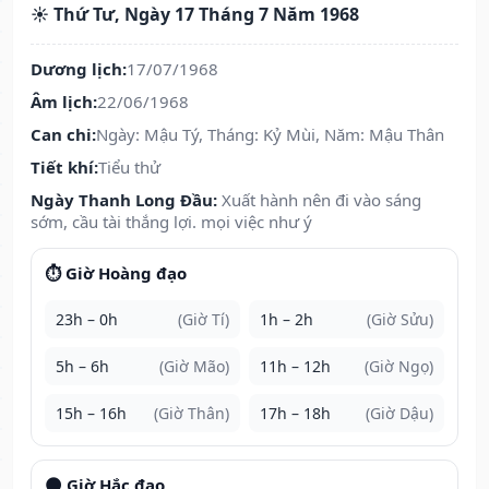
☀️ Thứ Tư, Ngày 17 Tháng 7 Năm 1968
Dương lịch:
17/07/1968
Âm lịch:
22/06/1968
Can chi:
Ngày: Mậu Tý, Tháng: Kỷ Mùi, Năm: Mậu Thân
Tiết khí:
Tiểu thử
Ngày Thanh Long Đầu:
Xuất hành nên đi vào sáng
sớm, cầu tài thắng lợi. mọi việc như ý
⏱️ Giờ Hoàng đạo
23h – 0h
(Giờ Tí)
1h – 2h
(Giờ Sửu)
5h – 6h
(Giờ Mão)
11h – 12h
(Giờ Ngọ)
15h – 16h
(Giờ Thân)
17h – 18h
(Giờ Dậu)
🌑 Giờ Hắc đạo