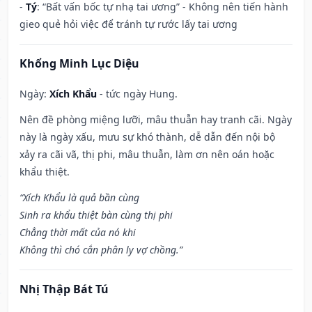
-
Tý
: “Bất vấn bốc tự nhạ tai ương” - Không nên tiến hành
gieo quẻ hỏi việc để tránh tự rước lấy tai ương
Khổng Minh Lục Diệu
Ngày:
Xích Khẩu
- tức ngày Hung.
Nên đề phòng miệng lưỡi, mâu thuẫn hay tranh cãi. Ngày
này là ngày xấu, mưu sự khó thành, dễ dẫn đến nội bộ
xảy ra cãi vã, thị phi, mâu thuẫn, làm ơn nên oán hoặc
khẩu thiệt.
“Xích Khẩu là quả bần cùng
Sinh ra khẩu thiệt bàn cùng thị phi
Chẳng thời mất của nó khi
Không thì chó cắn phân ly vợ chồng.”
Nhị Thập Bát Tú