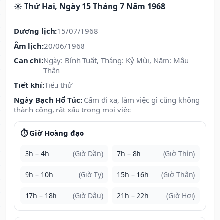
☀️ Thứ Hai, Ngày 15 Tháng 7 Năm 1968
Dương lịch:
15/07/1968
Âm lịch:
20/06/1968
Can chi:
Ngày: Bính Tuất, Tháng: Kỷ Mùi, Năm: Mậu
Thân
Tiết khí:
Tiểu thử
Ngày Bạch Hổ Túc:
Cấm đi xa, làm việc gì cũng không
thành công, rất xấu trong mọi việc
⏱️ Giờ Hoàng đạo
3h – 4h
(Giờ Dần)
7h – 8h
(Giờ Thìn)
9h – 10h
(Giờ Tỵ)
15h – 16h
(Giờ Thân)
17h – 18h
(Giờ Dậu)
21h – 22h
(Giờ Hợi)