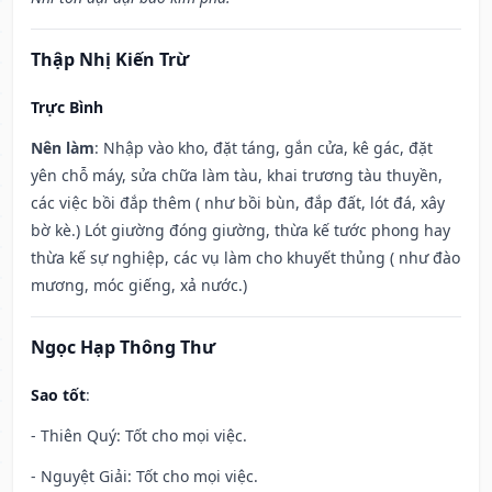
Thập Nhị Kiến Trừ
Trực Bình
Nên làm
: Nhập vào kho, đặt táng, gắn cửa, kê gác, đặt
yên chỗ máy, sửa chữa làm tàu, khai trương tàu thuyền,
các việc bồi đắp thêm ( như bồi bùn, đắp đất, lót đá, xây
bờ kè.) Lót giường đóng giường, thừa kế tước phong hay
thừa kế sự nghiệp, các vụ làm cho khuyết thủng ( như đào
mương, móc giếng, xả nước.)
Ngọc Hạp Thông Thư
Sao tốt
:
- Thiên Quý: Tốt cho mọi việc.
- Nguyệt Giải: Tốt cho mọi việc.