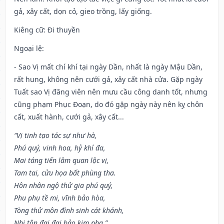
gả, xây cất, dọn cỏ, gieo trồng, lấy giống.
Kiêng cữ
: Đi thuyền
Ngoại lệ
:
- Sao Vị mất chí khí tại ngày Dần, nhất là ngày Mậu Dần,
rất hung, không nên cưới gả, xây cất nhà cửa. Gặp ngày
Tuất sao Vị đăng viên nên mưu cầu công danh tốt, nhưng
cũng phạm Phục Đoạn, do đó gặp ngày này nên kỵ chôn
cất, xuất hành, cưới gả, xây cất...
“Vị tinh tạo tác sự như hà,
Phú quý, vinh hoa, hỷ khí đa,
Mai táng tiến lâm quan lộc vị,
Tam tai, cửu họa bất phùng tha.
Hôn nhân ngộ thử gia phú quý,
Phu phụ tề mi, vĩnh bảo hòa,
Tòng thử môn đình sinh cát khánh,
Nhi tôn đại đại bảo kim pha.”