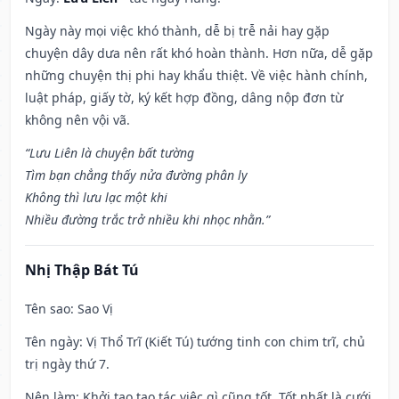
Ngày này mọi việc khó thành, dễ bị trễ nải hay gặp
chuyện dây dưa nên rất khó hoàn thành. Hơn nữa, dễ gặp
những chuyện thị phi hay khẩu thiệt. Về việc hành chính,
luật pháp, giấy tờ, ký kết hợp đồng, dâng nộp đơn từ
không nên vội vã.
“Lưu Liên là chuyện bất tường
Tìm bạn chẳng thấy nửa đường phân ly
Không thì lưu lạc một khi
Nhiều đường trắc trở nhiều khi nhọc nhằn.”
Nhị Thập Bát Tú
Tên sao
: Sao Vị
Tên ngày
: Vị Thổ Trĩ (Kiết Tú) tướng tinh con chim trĩ, chủ
trị ngày thứ 7.
Nên làm
: Khởi tạo tạo tác việc gì cũng tốt. Tốt nhất là cưới