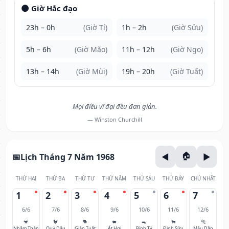
🌑 Giờ Hắc đạo
23h – 0h
(Giờ Tí)
1h – 2h
(Giờ Sửu)
5h – 6h
(Giờ Mão)
11h – 12h
(Giờ Ngọ)
13h – 14h
(Giờ Mùi)
19h – 20h
(Giờ Tuất)
Mọi điều vĩ đại đều đơn giản.
— Winston Churchill
Lịch Tháng 7 Năm 1968
THỨ HAI
THỨ BA
THỨ TƯ
THỨ NĂM
THỨ SÁU
THỨ BẢY
CHỦ NHẬT
1
2
3
4
5
6
7
6/6
7/6
8/6
9/6
10/6
11/6
12/6
🐒
🐓
🐕
🐖
🐀
🐂
🐅
Nhâm Thân
Quý Dậu
Giáp Tuất
Ất Hợi
Bính Tý
Đinh Sửu
Mậu Dần