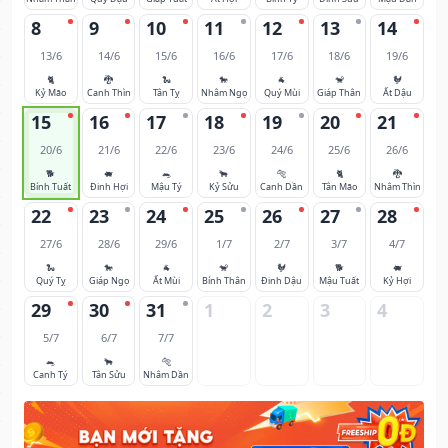
8
9
10
11
12
13
14
13/6
14/6
15/6
16/6
17/6
18/6
19/6
🐈
🐉
🐍
🐎
🐐
🐒
🐓
Kỷ Mão
Canh Thìn
Tân Tỵ
Nhâm Ngọ
Quý Mùi
Giáp Thân
Ất Dậu
15
16
17
18
19
20
21
20/6
21/6
22/6
23/6
24/6
25/6
26/6
🐕
🐖
🐀
🐂
🐅
🐈
🐉
Bính Tuất
Đinh Hợi
Mậu Tý
Kỷ Sửu
Canh Dần
Tân Mão
Nhâm Thìn
22
23
24
25
26
27
28
27/6
28/6
29/6
1/7
2/7
3/7
4/7
🐍
🐎
🐐
🐒
🐓
🐕
🐖
Quý Tỵ
Giáp Ngọ
Ất Mùi
Bính Thân
Đinh Dậu
Mậu Tuất
Kỷ Hợi
29
30
31
1
2
3
4
5/7
6/7
7/7
🐀
🐂
🐅
Canh Tý
Tân Sửu
Nhâm Dần