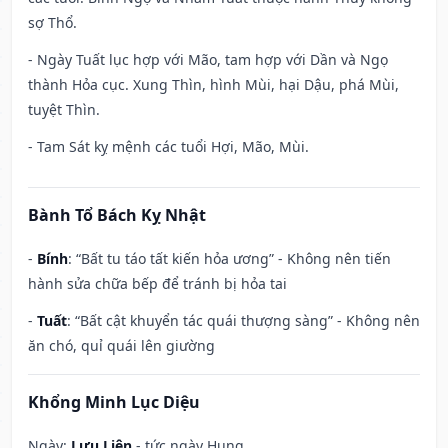
sợ Thổ.
- Ngày Tuất lục hợp với Mão, tam hợp với Dần và Ngọ
thành Hỏa cục. Xung Thìn, hình Mùi, hại Dậu, phá Mùi,
tuyệt Thìn.
- Tam Sát kỵ mệnh các tuổi Hợi, Mão, Mùi.
Bành Tổ Bách Kỵ Nhật
-
Bính
: “Bất tu táo tất kiến hỏa ương” - Không nên tiến
hành sửa chữa bếp để tránh bị hỏa tai
-
Tuất
: “Bất cật khuyển tác quái thượng sàng” - Không nên
ăn chó, quỉ quái lên giường
Khổng Minh Lục Diệu
Ngày:
Lưu Liên
- tức ngày Hung.