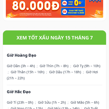
XEM TỐT XẤU NGÀY 15 THÁNG 7
Giờ Hoàng Đạo
Giờ Dần (3h – 4h)
;
Giờ Thìn (7h – 8h)
;
Giờ Tỵ (9h – 10h)
;
Giờ Thân (15h – 16h)
;
Giờ Dậu (17h – 18h)
;
Giờ Hợi
(21h – 22h)
Giờ Hắc Đạo
Giờ Tí (23h – 0h)
;
Giờ Sửu (1h – 2h)
;
Giờ Mão (5h – 6h)
;
Giờ Ngọ (11h – 12h)
;
Giờ Mùi (13h – 14h)
;
Giờ Tuất