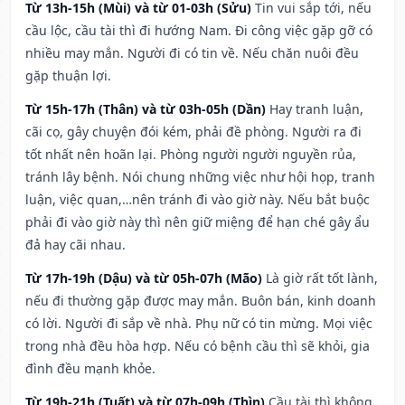
Từ 13h-15h (Mùi) và từ 01-03h (Sửu)
Tin vui sắp tới, nếu
cầu lộc, cầu tài thì đi hướng Nam. Đi công việc gặp gỡ có
nhiều may mắn. Người đi có tin về. Nếu chăn nuôi đều
gặp thuận lợi.
Từ 15h-17h (Thân) và từ 03h-05h (Dần)
Hay tranh luận,
cãi cọ, gây chuyện đói kém, phải đề phòng. Người ra đi
tốt nhất nên hoãn lại. Phòng người người nguyền rủa,
tránh lây bệnh. Nói chung những việc như hội họp, tranh
luận, việc quan,…nên tránh đi vào giờ này. Nếu bắt buộc
phải đi vào giờ này thì nên giữ miệng để hạn ché gây ẩu
đả hay cãi nhau.
Từ 17h-19h (Dậu) và từ 05h-07h (Mão)
Là giờ rất tốt lành,
nếu đi thường gặp được may mắn. Buôn bán, kinh doanh
có lời. Người đi sắp về nhà. Phụ nữ có tin mừng. Mọi việc
trong nhà đều hòa hợp. Nếu có bệnh cầu thì sẽ khỏi, gia
đình đều mạnh khỏe.
Từ 19h-21h (Tuất) và từ 07h-09h (Thìn)
Cầu tài thì không