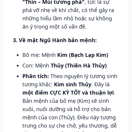
"Thìn – Mùi tương phá"
, tức là sự
phá vỡ nhẹ về khí chất, có thể gây ra
những hiểu lầm nhỏ hoặc sự không
ăn ý trong một số vấn đề.
3. Về mặt Ngũ Hành bản mệnh:
Bố mẹ: Mệnh
Kim (Bạch Lạp Kim)
Con: Mệnh
Thủy (Thiên Hà Thủy)
Phân tích:
Theo nguyên lý tương sinh
tương khắc:
Kim sinh Thủy
. Đây là
một điểm CỰC KỲ TỐT và thuận lợi
.
Bản mệnh của bố mẹ (Kim) sẽ sinh
xuôi, nuôi dưỡng và hỗ trợ cho bản
mệnh của con (Thủy). Điều này tượng
trưng cho sự che chở, yêu thương, dễ