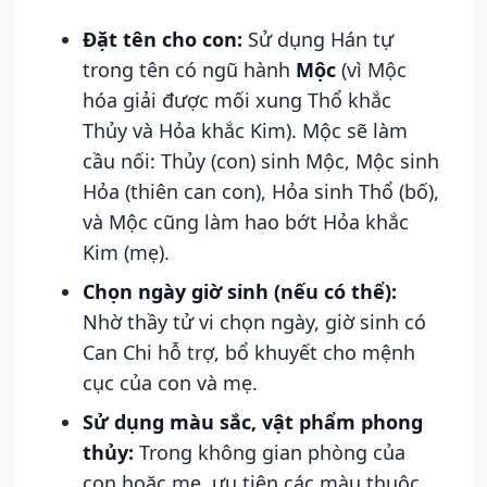
Đặt tên cho con:
Sử dụng Hán tự
trong tên có ngũ hành
Mộc
(vì Mộc
hóa giải được mối xung Thổ khắc
Thủy và Hỏa khắc Kim). Mộc sẽ làm
cầu nối: Thủy (con) sinh Mộc, Mộc sinh
Hỏa (thiên can con), Hỏa sinh Thổ (bố),
và Mộc cũng làm hao bớt Hỏa khắc
Kim (mẹ).
Chọn ngày giờ sinh (nếu có thể):
Nhờ thầy tử vi chọn ngày, giờ sinh có
Can Chi hỗ trợ, bổ khuyết cho mệnh
cục của con và mẹ.
Sử dụng màu sắc, vật phẩm phong
thủy:
Trong không gian phòng của
con hoặc mẹ, ưu tiên các màu thuộc