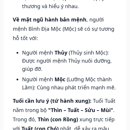
thương và hiểu ý nhau.
Về mặt ngũ hành bản mệnh
, người
mệnh Bình Địa Mộc (Mộc) sẽ có sự tương
hỗ tốt với:
Người mệnh
Thủy
(Thủy sinh Mộc):
Được người mệnh Thủy nuôi dưỡng,
giúp đỡ.
Người mệnh
Mộc
(Lưỡng Mộc thành
Lâm): Cùng nhau phát triển mạnh mẽ.
Tuổi cần lưu ý (tứ hành xung):
Tuổi Tuất
nằm trong bộ
"Thìn – Tuất – Sửu – Mùi"
.
Trong đó,
Thìn (con Rồng)
xung trực tiếp
với
Tuất (con Chó)
nhất, dễ xảy ra mâu