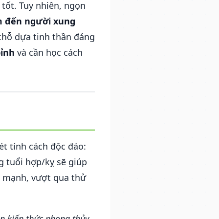
tốt. Tuy nhiên, ngọn
m đến người xung
 chỗ dựa tinh thần đáng
ỉnh
và cần học cách
t tính cách độc đáo:
 tuổi hợp/kỵ sẽ giúp
hế mạnh, vượt qua thử
n kiến thức phong thủy,