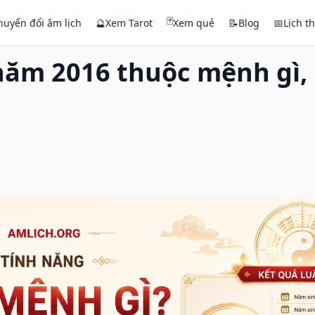
🃏
huyển đổi âm lịch
🔮
Xem Tarot
Xem quẻ
📝
Blog
📅
Lịch t
năm 2016 thuộc mệnh gì