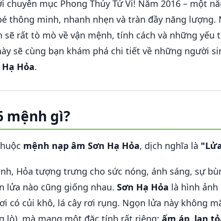
i chuyên mục Phong Thủy Tử Vi! Năm 2016 – một nă
é thông minh, nhanh nhẹn và tràn đầy năng lượng.
n sẽ rất tò mò về vận mệnh, tính cách và những yếu 
t này sẽ cùng bạn khám phá chi tiết về những người 
 Hạ Hỏa
.
6 mệnh gì?
thuộc
mệnh nạp âm Sơn Hạ Hỏa
, dịch nghĩa là
"Lửa
nh, Hỏa tượng trưng cho sức nóng, ánh sáng, sự bù
n lửa nào cũng giống nhau.
Sơn Hạ Hỏa
là hình ảnh
i có củi khô, lá cây rơi rụng. Ngọn lửa này không mã
g lò), mà mang một đặc tính rất riêng:
ấm áp, lan t