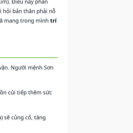
im). Điều này phần
i hỏi bản thân phải nỗ
a đã mang trong mình
trí
 vận. Người mệnh Sơn
ồn củi tiếp thêm sức
) sẽ củng cố, tăng