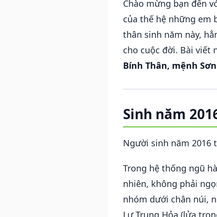
Chào mừng bạn đến vớ
của thế hệ những em b
thân sinh năm này, hẳ
cho cuộc đời. Bài viế
Bính Thân, mệnh Sơn
Sinh năm 201
Người sinh năm 2016 
Trong hệ thống ngũ hà
nhiên, không phải ngọ
nhóm dưới chân núi, nơ
Lư Trung Hỏa (lửa tron