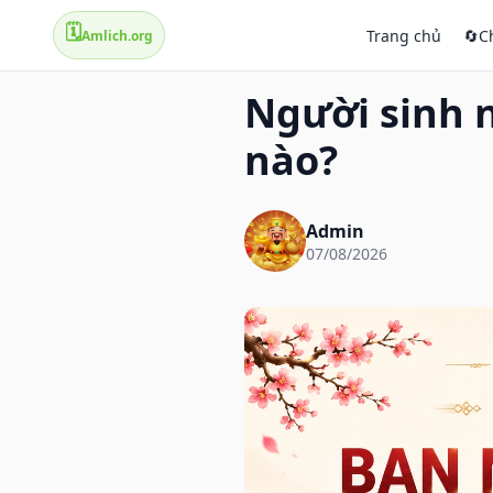
🗓️
Trang chủ
🔄
C
Amlich.org
Người sinh 
nào?
Admin
07/08/2026