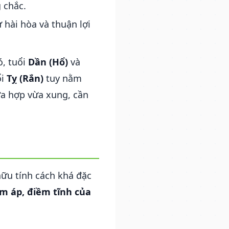
 chắc.
ự hài hòa và thuận lợi
ó, tuổi
Dần (Hổ)
và
ổi
Tỵ (Rắn)
tuy nằm
ừa hợp vừa xung, cần
ữu tính cách khá đặc
m áp, điềm tĩnh của