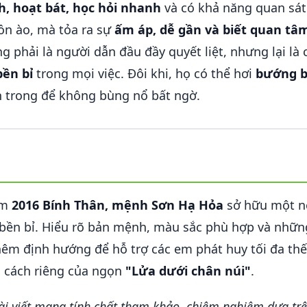
, hoạt bát, học hỏi nhanh
và có khả năng quan sát 
ồn ào, mà tỏa ra sự
ấm áp, dễ gần và biết quan tâ
ng phải là người dẫn đầu đầy quyết liệt, nhưng lại là
bền bỉ
trong mọi việc. Đôi khi, họ có thể hơi
bướng b
 trong để không bùng nổ bất ngờ.
ăm
2016 Bính Thân, mệnh Sơn Hạ Hỏa
sở hữu một né
bền bỉ. Hiểu rõ bản mệnh, màu sắc phù hợp và những
thêm định hướng để hỗ trợ các em phát huy tối đa t
o cách riêng của ngọn
"Lửa dưới chân núi"
.
bài viết mang tính chất tham khảo, chiêm nghiệm dựa trê