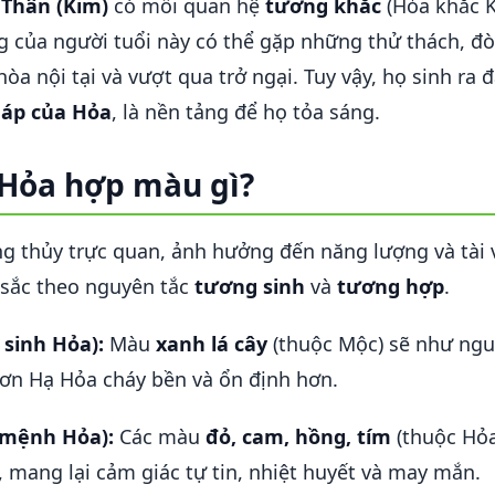
 Thân (Kim)
có mối quan hệ
tương khắc
(Hỏa khắc K
g của người tuổi này có thể gặp những thử thách, đò
hòa nội tại và vượt qua trở ngại. Tuy vậy, họ sinh r
 áp của Hỏa
, là nền tảng để họ tỏa sáng.
Hỏa hợp màu gì?
ng thủy trực quan, ảnh hưởng đến năng lượng và tài
sắc theo nguyên tắc
tương sinh
và
tương hợp
.
sinh Hỏa):
Màu
xanh lá cây
(thuộc Mộc) sẽ như ngu
ơn Hạ Hỏa cháy bền và ổn định hơn.
 mệnh Hỏa):
Các màu
đỏ, cam, hồng, tím
(thuộc Hỏa
, mang lại cảm giác tự tin, nhiệt huyết và may mắn.