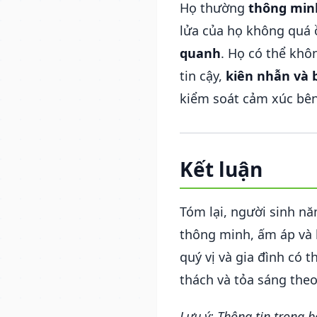
Họ thường
thông minh
lửa của họ không quá 
quanh
. Họ có thể khô
tin cậy,
kiên nhẫn và 
kiểm soát cảm xúc bên
Kết luận
Tóm lại, người sinh n
thông minh, ấm áp và 
quý vị và gia đình có 
thách và tỏa sáng the
Lưu ý: Thông tin trong 