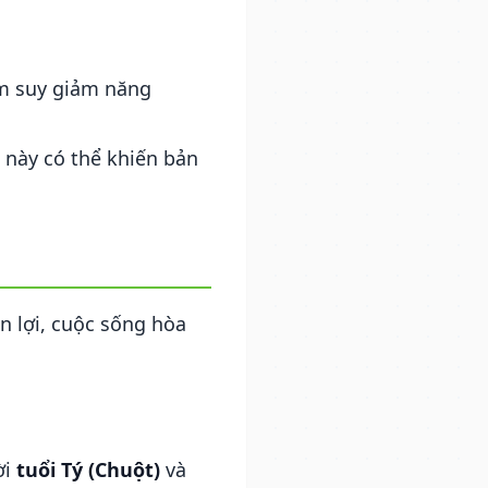
àm suy giảm năng
này có thể khiến bản
n lợi, cuộc sống hòa
ời
tuổi Tý (Chuột)
và