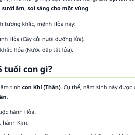
g sưởi ấm, soi sáng cho một vùng
.
nh tương khắc, mệnh Hỏa này:
nh Hỏa (Cây củi nuôi dưỡng lửa).
khắc Hỏa (Nước dập tắt lửa).
 tuổi con gì?
cầm tinh
con Khỉ (Thân)
. Cụ thể, năm sinh này được
hân
.
uộc hành Hỏa.
 hành Kim.