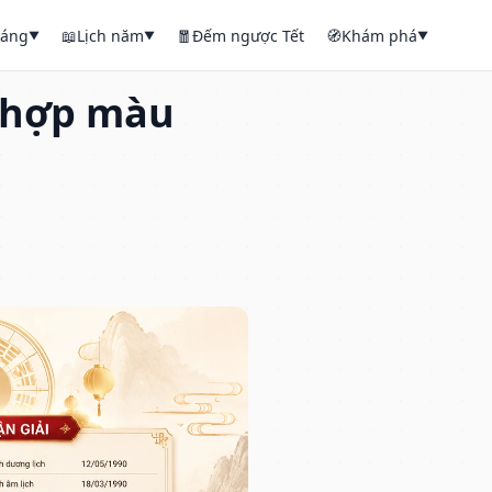
háng
📖
Lịch năm
🧧
Đếm ngược Tết
🧭
Khám phá
▼
▼
▼
, hợp màu