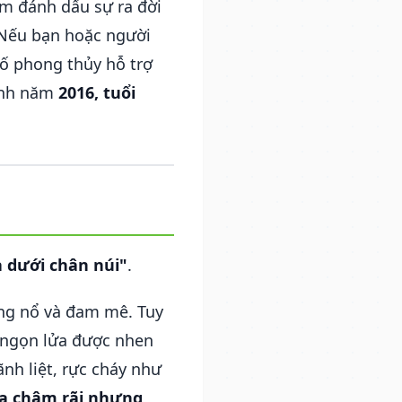
m đánh dấu sự ra đời
 Nếu bạn hoặc người
tố phong thủy hỗ trợ
sinh năm
2016, tuổi
 dưới chân núi"
.
ng nổ và đam mê. Tuy
 ngọn lửa được nhen
nh liệt, rực cháy như
ỏa chậm rãi nhưng