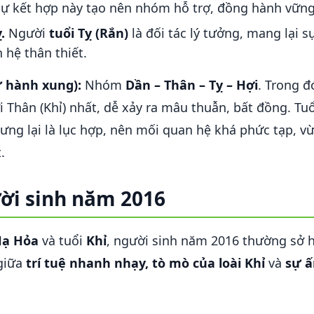
Sự kết hợp này tạo nên nhóm hỗ trợ, đồng hành vững
.
Người
tuổi Tỵ (Rắn)
là đối tác lý tưởng, mang lại s
 hệ thân thiết.
ứ hành xung):
Nhóm
Dần – Thân – Tỵ – Hợi
. Trong đ
 Thân (Khỉ) nhất, dễ xảy ra mâu thuẫn, bất đồng. Tu
ưng lại là lục hợp, nên mối quan hệ khá phức tạp, v
.
ời sinh năm 2016
Hạ Hỏa
và tuổi
Khỉ
, người sinh năm 2016 thường sở h
 giữa
trí tuệ nhanh nhạy, tò mò của loài Khỉ
và
sự ấ