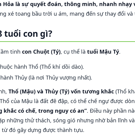
ch Hỏa là sự quyết đoán, thông minh, nhanh nhạy
g xé toang bầu trời u ám, mang đến sự thay đổi và 
 tuổi con gì?
cầm tinh
con Chuột (Tý)
, cụ thể là
tuổi Mậu Tý
.
huộc hành Thổ (Thổ khí dồi dào).
hành Thủy (là nơi Thủy vượng nhất).
ành,
Thổ (Mậu) và Thủy (Tý) vốn tương khắc
(Thổ khắ
 Thổ của Mậu là đất đê đập, có thể chế ngự được dò
g khắc có chế, trong nguy có an”
. Điều này phần n
p những thử thách, sóng gió nhưng nhờ bản lĩnh và t
, từ đó gây dựng được thành tựu.