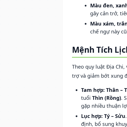
Màu đen, xan
gây cản trở, ti
Màu xám, trắn
chế ngự này cũ
Mệnh Tích Lịc
Theo quy luật Địa Chi,
trợ và giảm bớt xung đ
Tam hợp:
Thân – T
tuổi
Thìn (Rồng)
. 
gặp nhiều thuận lợ
Lục hợp:
Tý – Sửu
định, bổ sung khu