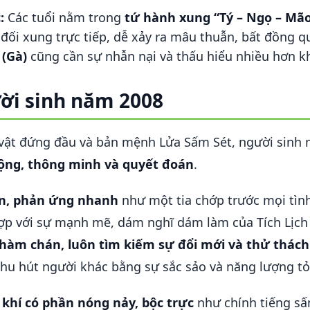
:
Các tuổi nằm trong
tứ hành xung “Tý – Ngọ – Mão
đối xung trực tiếp, dễ xảy ra mâu thuẫn, bất đồng q
 (Gà)
cũng cần sự nhẫn nại và thấu hiểu nhiều hơn kh
ời sinh năm 2008
vật đứng đầu và bản mệnh Lửa Sấm Sét, người sinh
ộng, thông minh và quyết đoán
.
én, phản ứng nhanh
như một tia chớp trước mọi tình
hợp với sự mạnh mẽ, dám nghĩ dám làm của Tích Lịch
hàm chán, luôn tìm kiếm sự đổi mới và thử thách
hu hút người khác bằng sự sắc sảo và năng lượng tỏ
 khí có phần nóng nảy, bộc trực
như chính tiếng s