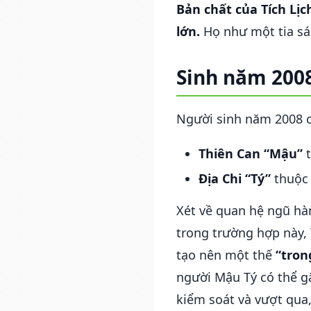
Bản chất của Tích Lị
lớn.
Họ như một tia sán
Sinh năm 2008
Người sinh năm 2008 
Thiên Can “Mậu”
t
Địa Chi “Tý”
thuộc 
Xét về quan hệ ngũ h
trong trường hợp này,
tạo nên một thế
“tron
người Mậu Tý có thể gặ
kiểm soát và vượt qua