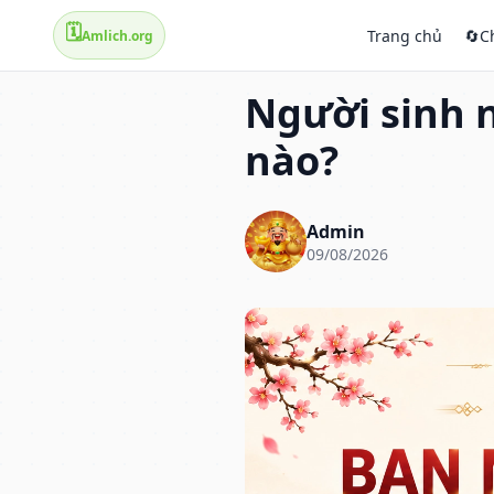
🗓️
Trang chủ
🔄
C
Amlich.org
Người sinh 
nào?
Admin
09/08/2026