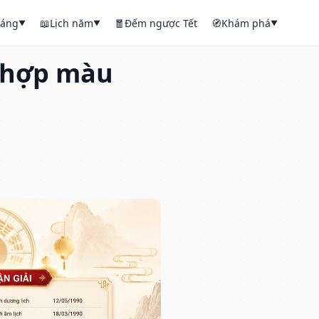
háng
📖
Lịch năm
🧧
Đếm ngược Tết
🧭
Khám phá
▼
▼
▼
, hợp màu