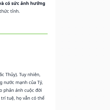
 và có sức ảnh hưởng
thức tỉnh.
c Thủy). Tuy nhiên,
ng nước mạnh của Tý,
ào phản ánh cuộc đời
rí tuệ, họ vẫn có thể