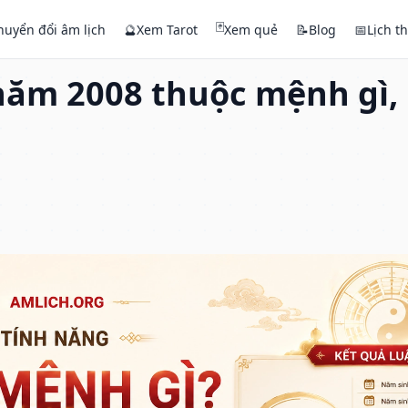
🃏
huyển đổi âm lịch
🔮
Xem Tarot
Xem quẻ
📝
Blog
📅
Lịch t
năm 2008 thuộc mệnh gì