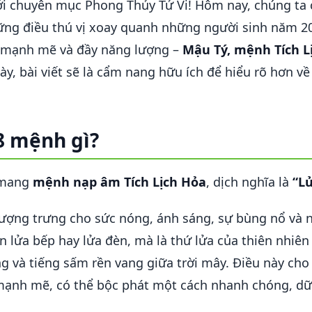
i chuyên mục Phong Thủy Tử Vi! Hôm nay, chúng ta
ững điều thú vị xoay quanh những người sinh năm 2
h mạnh mẽ và đầy năng lượng –
Mậu Tý, mệnh Tích L
y, bài viết sẽ là cẩm nang hữu ích để hiểu rõ hơn về
8 mệnh gì?
 mang
mệnh nạp âm Tích Lịch Hỏa
, dịch nghĩa là
“L
ượng trưng cho sức nóng, ánh sáng, sự bùng nổ và nh
 lửa bếp hay lửa đèn, mà là thứ lửa của thiên nhiên 
ng và tiếng sấm rền vang giữa trời mây. Điều này ch
mạnh mẽ, có thể bộc phát một cách nhanh chóng, dữ 