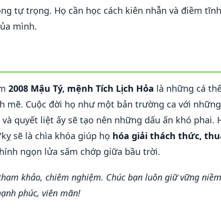
ng tự trọng. Họ cần học cách kiên nhẫn và điềm tĩnh
của mình.
ăm
2008 Mậu Tý, mệnh Tích Lịch Hỏa
là những cá thể 
nh mẽ. Cuộc đời họ như một bản trường ca với những
 và quyết liệt ấy sẽ tạo nên những dấu ấn khó phai.
kỵ sẽ là chìa khóa giúp họ
hóa giải thách thức, th
ính ngọn lửa sấm chớp giữa bầu trời.
 tham khảo, chiêm nghiệm. Chúc bạn luôn giữ vững niềm 
hạnh phúc, viên mãn!