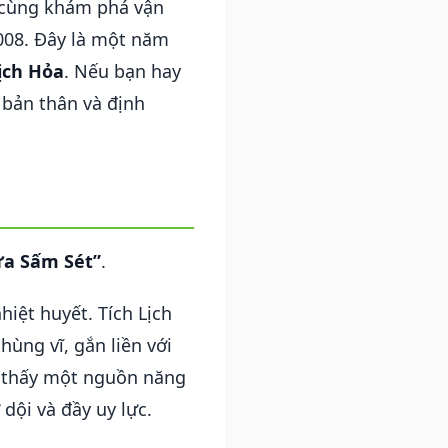
 cùng khám phá vận
008. Đây là một năm
ịch Hỏa
. Nếu bạn hay
 bản thân và định
ửa Sấm Sét”
.
iệt huyết. Tích Lịch
hùng vĩ, gắn liền với
o thấy một nguồn năng
dội và đầy uy lực.