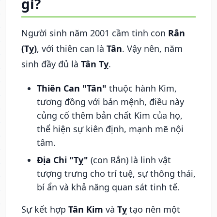
gì?
Người sinh năm 2001 cầm tinh con
Rắn
(Tỵ)
, với thiên can là
Tân
. Vậy nên, năm
sinh đầy đủ là
Tân Tỵ
.
Thiên Can "Tân"
thuộc hành Kim,
tương đồng với bản mệnh, điều này
củng cố thêm bản chất Kim của họ,
thể hiện sự kiên định, mạnh mẽ nội
tâm.
Địa Chi "Tỵ"
(con Rắn) là linh vật
tượng trưng cho trí tuệ, sự thông thái,
bí ẩn và khả năng quan sát tinh tế.
Sự kết hợp
Tân Kim
và
Tỵ
tạo nên một