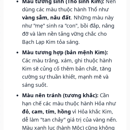
Màu tương sinh (Thổ sinh Kim):
Nên
dùng các màu thuộc hành Thổ như
vàng sẫm, nâu đất
. Những màu này
như "mẹ" sinh ra "con", bồi đắp, nâng
đỡ và làm nền tảng vững chắc cho
Bạch Lạp Kim tỏa sáng.
Màu tương hợp (bản mệnh Kim):
Các màu trắng, xám, ghi thuộc hành
Kim sẽ củng cố thêm bản chất, tăng
cường sự thuần khiết, mạnh mẽ và
sáng suốt.
Màu nên tránh (tương khắc):
Cần
hạn chế các màu thuộc hành Hỏa như
đỏ, cam, tím, hồng
vì Hỏa khắc Kim,
dễ làm "tan chảy" giá trị của vàng nến.
Màu xanh lục (hành Mộc) cũng không