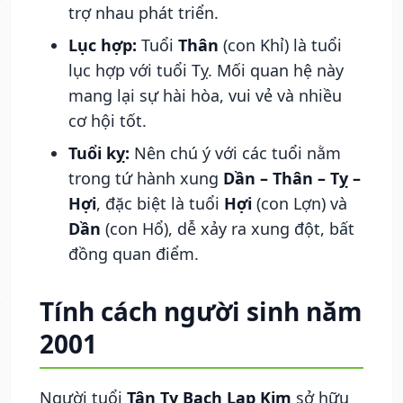
trợ nhau phát triển.
Lục hợp:
Tuổi
Thân
(con Khỉ) là tuổi
lục hợp với tuổi Tỵ. Mối quan hệ này
mang lại sự hài hòa, vui vẻ và nhiều
cơ hội tốt.
Tuổi kỵ:
Nên chú ý với các tuổi nằm
trong tứ hành xung
Dần – Thân – Tỵ –
Hợi
, đặc biệt là tuổi
Hợi
(con Lợn) và
Dần
(con Hổ), dễ xảy ra xung đột, bất
đồng quan điểm.
Tính cách người sinh năm
2001
Người tuổi
Tân Tỵ Bạch Lạp Kim
sở hữu