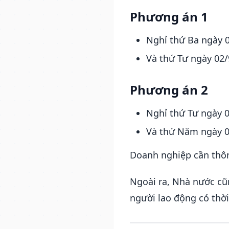
Phương án 1
Nghỉ thứ Ba ngày 
Và thứ Tư ngày 02
Phương án 2
Nghỉ thứ Tư ngày 
Và thứ Năm ngày 0
Doanh nghiệp cần thông
Ngoài ra, Nhà nước cũ
người lao động có thời