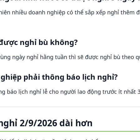
hiên nhiều doanh nghiệp có thể sắp xếp nghỉ thêm để
 được nghỉ bù không?
rùng ngày nghỉ hằng tuần thì sẽ được nghỉ bù theo q
ghiệp phải thông báo lịch nghỉ?
 báo lịch nghỉ lễ cho người lao động trước ít nhất 
nghỉ 2/9/2026 dài hơn