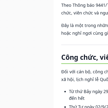
Theo Thông báo 9441/T
chức, viên chức và ng
Đây là một trong nhữn
hoặc nghỉ ngơi cùng gi
Công chức, vi
Đối với cán bộ, công c
xã hội, lịch nghỉ lễ Qu
Từ thứ Bảy ngày 2
đến hết
Thứ Tư ngày 02/9/