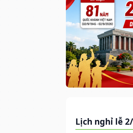
Lịch nghỉ lễ 