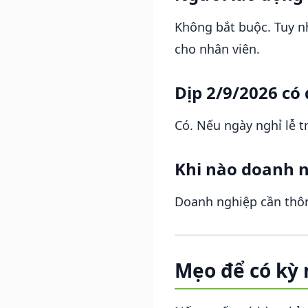
Không bắt buộc. Tuy n
cho nhân viên.
Dịp 2/9/2026 có
Có. Nếu ngày nghỉ lễ t
Khi nào doanh n
Doanh nghiệp cần thông
Mẹo để có kỳ 