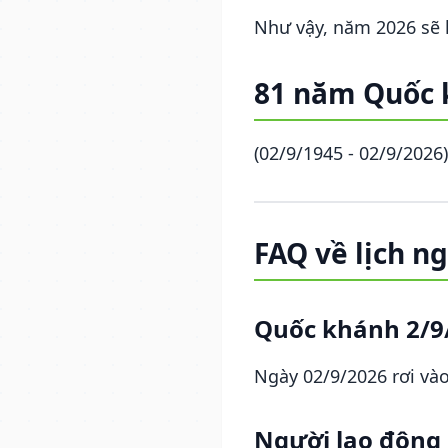
Như vậy, năm 2026 sẽ l
81 năm Quốc 
(02/9/1945 - 02/9/2026)
FAQ về lịch n
Quốc khánh 2/9
Ngày 02/9/2026 rơi vào
Người lao động 