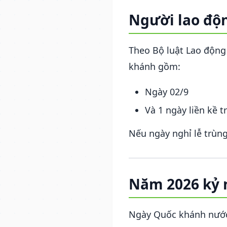
Người lao độ
Theo Bộ luật Lao động
khánh gồm:
Ngày 02/9
Và 1 ngày liền kề 
Nếu ngày nghỉ lễ trùng
Năm 2026 kỷ 
Ngày Quốc khánh nước