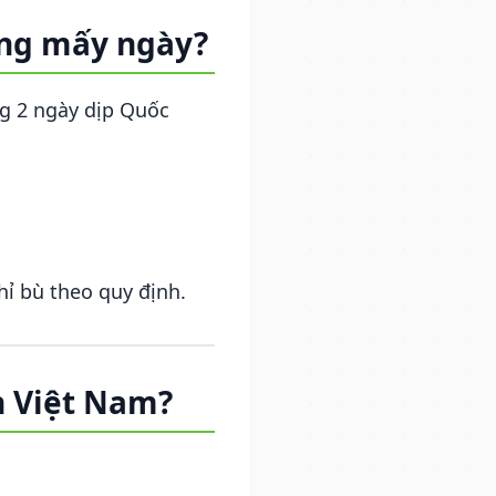
ơng mấy ngày?
g 2 ngày dịp Quốc
hỉ bù theo quy định.
 Việt Nam?