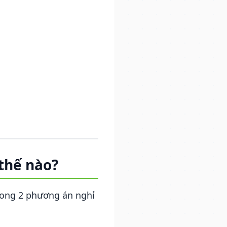
thế nào?
rong 2 phương án nghỉ