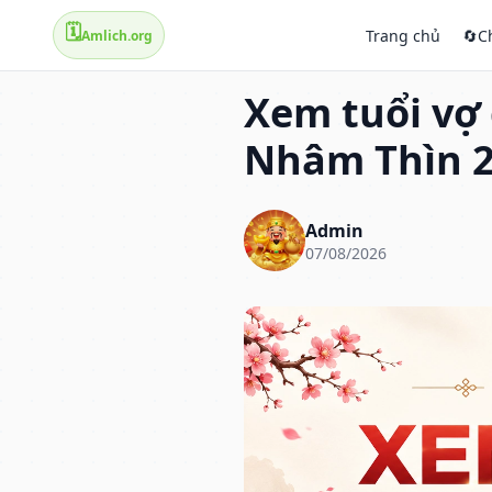
🗓️
Trang chủ
🔄
C
Amlich.org
Xem tuổi vợ
Nhâm Thìn 2
Admin
07/08/2026