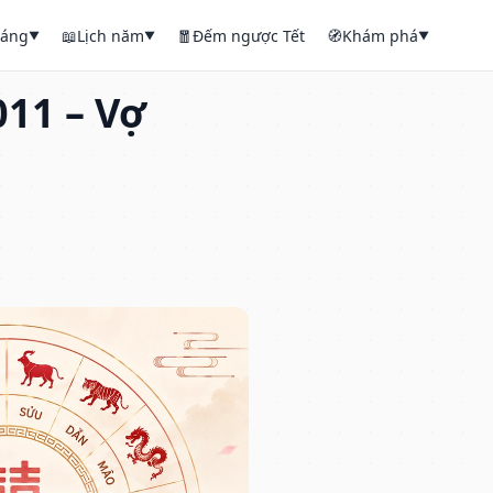
háng
📖
Lịch năm
🧧
Đếm ngược Tết
🧭
Khám phá
▼
▼
▼
11 – Vợ