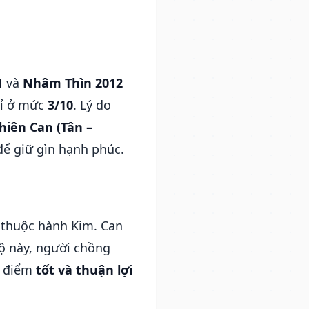
1
và
Nhâm Thìn 2012
hỉ ở mức
3/10
. Lý do
hiên Can (Tân –
 để giữ gìn hạnh phúc.
 thuộc hành Kim. Can
độ này, người chồng
à điểm
tốt và thuận lợi