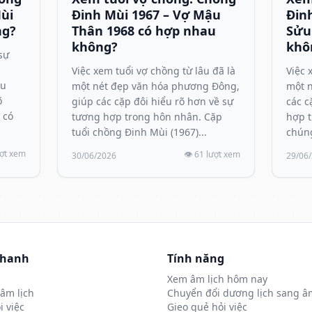
Mùi
Đinh Mùi 1967 – Vợ Mậu
Đin
ng?
Thân 1968 có hợp nhau
Sửu
không?
khô
sự
Việc xem tuổi vợ chồng từ lâu đã là
Việc 
ều
một nét đẹp văn hóa phương Đông,
một n
õ
giúp các cặp đôi hiểu rõ hơn về sự
các c
 có
tương hợp trong hôn nhân. Cặp
hợp t
tuổi chồng Đinh Mùi (1967)...
chúng
ượt xem
👁️ 61 lượt xem
30/06/2026
29/06
nhanh
Tính năng
Xem âm lịch hôm nay
âm lịch
Chuyển đổi dương lịch sang âm
i việc
Gieo quẻ hỏi việc