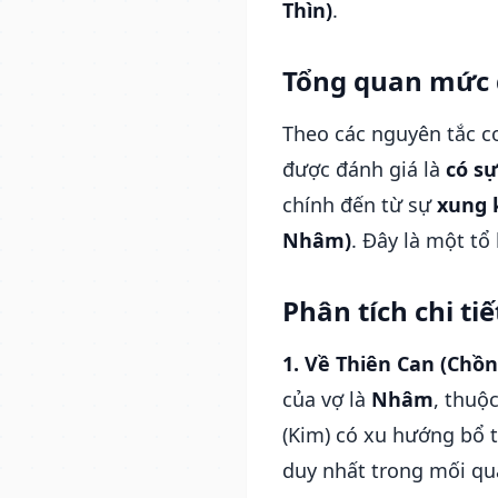
Thìn)
.
Tổng quan mức 
Theo các nguyên tắc cơ
được đánh giá là
có s
chính đến từ sự
xung k
Nhâm)
. Đây là một tổ
Phân tích chi ti
1. Về Thiên Can (Chồ
của vợ là
Nhâm
, thuộ
(Kim) có xu hướng bổ t
duy nhất trong mối qu