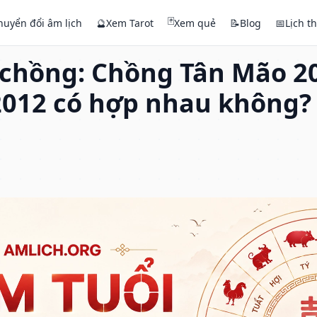
🃏
huyển đổi âm lịch
🔮
Xem Tarot
Xem quẻ
📝
Blog
📅
Lịch t
 chồng: Chồng Tân Mão 20
012 có hợp nhau không?