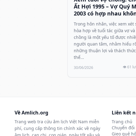
Ất Hợi 1995 – Vợ Quý 
2003 có hợp nhau khô
Trong hôn nhân, việc xem xét 
hòa hợp về tuổi tác giữa vợ và
chồng là một yếu tố được nhi
người quan tâm, nhằm hiểu r
những thuận lợi và thách thức
thể...
👁️ 61 l
30/06/2026
Về Amlich.org
Liên kết 
Trang web tra cứu âm lịch Việt Nam miễn
Trang chủ
Chuyển đổi 
phí, cung cấp thông tin chính xác về ngày
Gieo quẻ hỏ
âm lịch, can chi, con giáp, ngày tốt xấu và