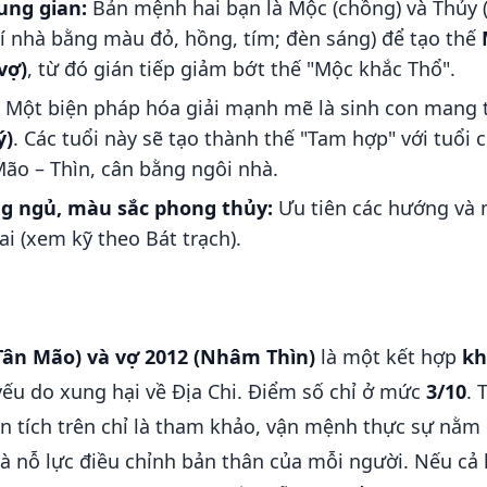
ung gian:
Bản mệnh hai bạn là Mộc (chồng) và Thủy (
trí nhà bằng màu đỏ, hồng, tím; đèn sáng) để tạo thế
vợ)
, từ đó gián tiếp giảm bớt thế "Mộc khắc Thổ".
Một biện pháp hóa giải mạnh mẽ là sinh con mang 
ý)
. Các tuổi này sẽ tạo thành thế "Tam hợp" với tuổi
Mão – Thìn, cân bằng ngôi nhà.
 ngủ, màu sắc phong thủy:
Ưu tiên các hướng và 
i (xem kỹ theo Bát trạch).
Tân Mão) và vợ 2012 (Nhâm Thìn)
là một kết hợp
kh
yếu do xung hại về Địa Chi. Điểm số chỉ ở mức
3/10
. 
n tích trên chỉ là tham khảo, vận mệnh thực sự nằm 
 nỗ lực điều chỉnh bản thân của mỗi người. Nếu cả h