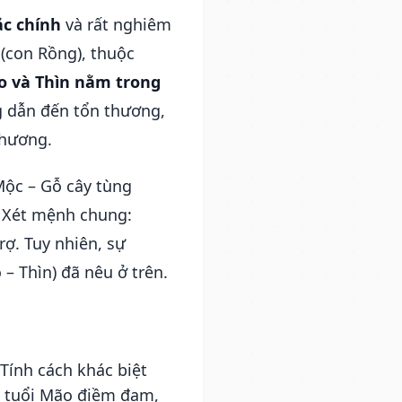
c chính
và rất nghiêm
(con Rồng), thuộc
 và Thìn nằm trong
g dẫn đến tổn thương,
phương.
ộc – Gỗ cây tùng
. Xét mệnh chung:
rợ. Tuy nhiên, sự
– Thìn) đã nêu ở trên.
Tính cách khác biệt
g tuổi Mão điềm đạm,