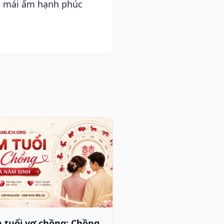
ột mái ấm hạnh phúc
 tuổi vợ chồng: Chồng