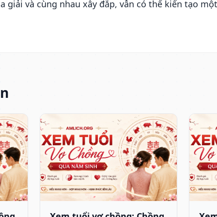
óa giải và cùng nhau xây đắp, vẫn có thể kiến tạo m
an
hồng
Xem tuổi vợ chồng: Chồng
Xem