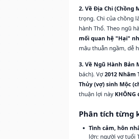
2. Về Địa Chi (Chồng 
trọng. Chi của chồng l
hành Thổ. Theo ngũ h
mối quan hệ "Hại" n
mâu thuẫn ngầm, dễ hi
3. Về Ngũ Hành Bản 
bách). Vợ
2012 Nhâm 
Thủy (vợ) sinh Mộc (c
thuận lợi này
KHÔNG đ
Phân tích từng 
Tình cảm, hôn nh
lớn: người vợ tuổi