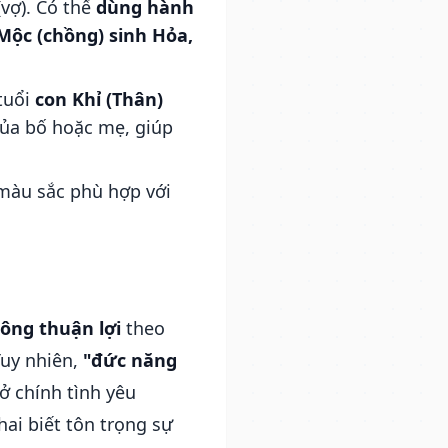
vợ). Có thể
dùng hành
Mộc (chồng) sinh Hỏa,
tuổi
con Khỉ (Thân)
 của bố hoặc mẹ, giúp
màu sắc phù hợp với
ông thuận lợi
theo
Tuy nhiên,
"đức năng
ở chính tình yêu
ai biết tôn trọng sự