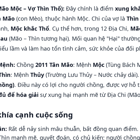
Mão Mộc – Vợ Thìn Thổ):
Đây chính là điểm
xung khắ
à
Mão
(con Mèo), thuộc hành Mộc. Chi của vợ là
Thìn
ành,
Mộc khắc Thổ
. Cụ thể hơn, trong 12 Địa Chi,
Mão
hau
(Mão – Thìn tương hại). Mối quan hệ "Hại" thườn
ểu lầm và làm hao tổn tình cảm, sức khỏe của đối 
Mệnh:
Chồng
2011 Tân Mão
: Mệnh
Mộc
(Tùng Bách M
Thìn
: Mệnh
Thủy
(Trường Lưu Thủy – Nước chảy dài)
hồng)
. Điều này có lợi cho người chồng, được vợ hỗ t
ủ để hóa giải
sự xung hại mạnh mẽ từ Địa Chi (Mão 
khía cạnh cuộc sống
ân:
Rất dễ nảy sinh mâu thuẫn, bất đồng quan điểm. 
 Thìn mạnh mẽ, quyết đoán, có chủ kiến; người chồn