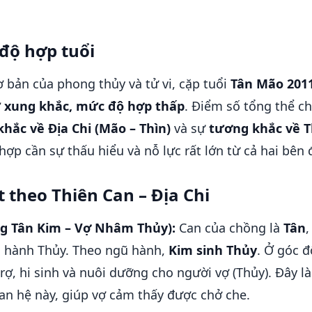
độ hợp tuổi
 bản của phong thủy và tử vi, cặp tuổi
Tân Mão 201
ự xung khắc, mức độ hợp thấp
. Điểm số tổng thể c
hắc về Địa Chi (Mão – Thìn)
và sự
tương khắc về T
 hợp cần sự thấu hiểu và nỗ lực rất lớn từ cả hai bên
ết theo Thiên Can – Địa Chi
ng Tân Kim – Vợ Nhâm Thủy):
Can của chồng là
Tân
,
c hành Thủy. Theo ngũ hành,
Kim sinh Thủy
. Ở góc 
rợ, hi sinh và nuôi dưỡng cho người vợ (Thủy). Đây l
an hệ này, giúp vợ cảm thấy được chở che.