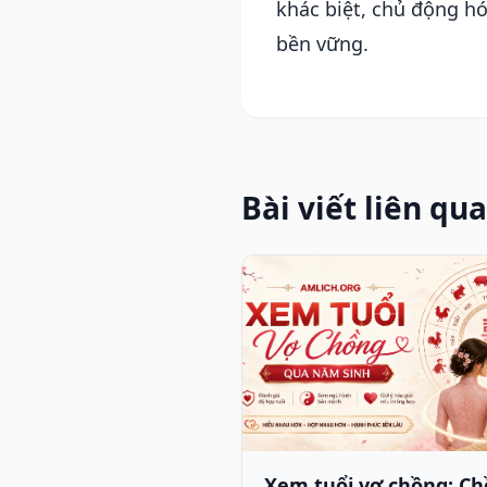
khác biệt, chủ động h
bền vững.
Bài viết liên qu
Xem tuổi vợ chồng: C