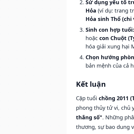
Sử dụng yếu tố tr
Hỏa
(ví dụ: trang 
Hỏa sinh Thổ (chi 
Sinh con hợp tuổi:
hoặc
con Chuột (T
hóa giải xung hại 
Chọn hướng phòng
bản mệnh của cả ha
Kết luận
Cặp tuổi
chồng 2011 (
phong thủy tử vi, chủ 
thắng số"
. Những phâ
thương, sự bao dung và