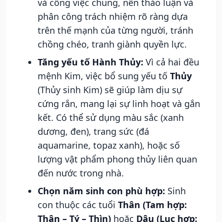
và công việc chung, nên thảo luận và
phân công trách nhiệm rõ ràng dựa
trên thế mạnh của từng người, tránh
chồng chéo, tranh giành quyền lực.
Tăng yếu tố Hành Thủy:
Vì cả hai đều
mệnh Kim, việc bổ sung yếu tố
Thủy
(Thủy sinh Kim) sẽ giúp làm dịu sự
cứng rắn, mang lại sự linh hoạt và gắn
kết. Có thể sử dụng màu sắc (xanh
dương, đen), trang sức (đá
aquamarine, topaz xanh), hoặc số
lượng vật phẩm phong thủy liên quan
đến nước trong nhà.
Chọn năm sinh con phù hợp:
Sinh
con thuộc các tuổi
Thân (Tam hợp:
Thân – Tý – Thìn)
hoặc
Dậu (Lục hợp: