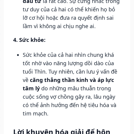
đầu tư
là rất cao. Sự cứng nhắc trong
tư duy của cả hai có thể khiến họ bỏ
lỡ cơ hội hoặc đưa ra quyết định sai
lầm vì không ai chịu nghe ai.
4. Sức khỏe:
Sức khỏe của cả hai nhìn chung khá
tốt nhờ vào năng lượng dồi dào của
tuổi Thìn. Tuy nhiên, cần lưu ý vấn đề
về
căng thẳng thần kinh và áp lực
tâm lý
do những mâu thuẫn trong
cuộc sống vợ chồng gây ra, lâu ngày
có thể ảnh hưởng đến hệ tiêu hóa và
tim mạch.
Lời khuyên hóa giải để hôn