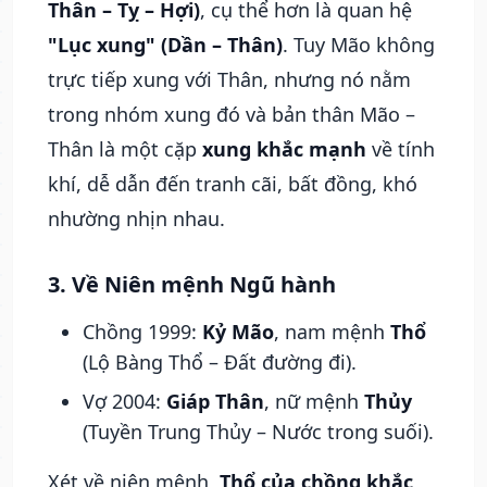
Thân – Tỵ – Hợi)
, cụ thể hơn là quan hệ
"Lục xung" (Dần – Thân)
. Tuy Mão không
trực tiếp xung với Thân, nhưng nó nằm
trong nhóm xung đó và bản thân Mão –
Thân là một cặp
xung khắc mạnh
về tính
khí, dễ dẫn đến tranh cãi, bất đồng, khó
nhường nhịn nhau.
3. Về Niên mệnh Ngũ hành
Chồng 1999:
Kỷ Mão
, nam mệnh
Thổ
(Lộ Bàng Thổ – Đất đường đi).
Vợ 2004:
Giáp Thân
, nữ mệnh
Thủy
(Tuyền Trung Thủy – Nước trong suối).
Xét về niên mệnh,
Thổ của chồng khắc