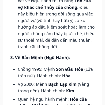
xét về Ngũ Hành thì rõ ràng
Thổ của
vợ khắc chế Thủy của chồng
. Điều
này biểu hiện trong đời sống qua việc
người vợ (vô tình hay hữu ý) có xu
hướng áp đặt, kiểm soát hoặc làm cho
người chồng cảm thấy bị ức chế, thiếu
sự thoải mái, dễ dẫn đến mâu thuẫn,
tranh cãi không dứt.
3. Về Bản Mệnh (Ngũ Hành):
Chồng 1995: Mệnh
Sơn Đầu Hỏa
(Lửa
trên núi). Hành chính:
Hỏa
.
Vợ 2000: Mệnh
Bạch Lạp Kim
(Vàng
trong nến). Hành chính:
Kim
.
Quan hệ ngũ hành mệnh:
Hỏa của