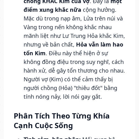
chồng KHẮC Kim của vợ
. Đây là
một
điểm xung khắc nữa
cộng hưởng.
Mặc dù trong nạp âm, Lửa trên núi và
Vàng trong nến không khắc nhau
mãnh liệt như Lư Trung Hỏa khắc Kim,
nhưng về bản chất,
Hỏa vẫn làm hao
tổn Kim
. Điều này thể hiện ở sự
không đồng điệu trong suy nghĩ, cách
hành xử, dễ gây tổn thương cho nhau.
Người vợ (Kim) có thể cảm thấy bị
người chồng (Hỏa) "thiêu đốt" bằng
tính nóng nảy, lời nói gay gắt.
Phân Tích Theo Từng Khía
Cạnh Cuộc Sống