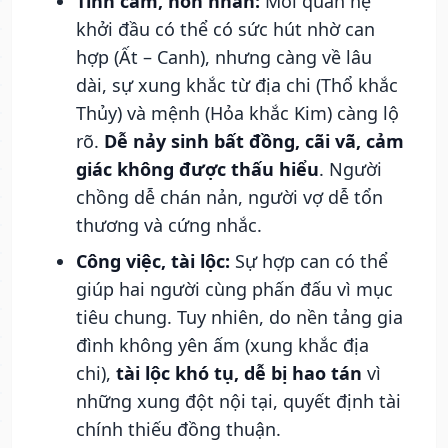
Tình cảm, hôn nhân:
Mối quan hệ
khởi đầu có thể có sức hút nhờ can
hợp (Ất – Canh), nhưng càng về lâu
dài, sự xung khắc từ địa chi (Thổ khắc
Thủy) và mệnh (Hỏa khắc Kim) càng lộ
rõ.
Dễ nảy sinh bất đồng, cãi vã, cảm
giác không được thấu hiểu
. Người
chồng dễ chán nản, người vợ dễ tổn
thương và cứng nhắc.
Công việc, tài lộc:
Sự hợp can có thể
giúp hai người cùng phấn đấu vì mục
tiêu chung. Tuy nhiên, do nền tảng gia
đình không yên ấm (xung khắc địa
chi),
tài lộc khó tụ, dễ bị hao tán
vì
những xung đột nội tại, quyết định tài
chính thiếu đồng thuận.