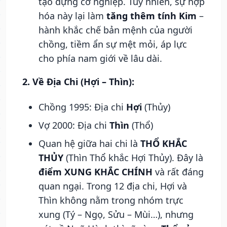
tạo dựng cơ nghiệp. Tuy nhiên, sự hợp
hóa này lại làm
tăng thêm tính Kim
–
hành khắc chế bản mệnh của người
chồng, tiềm ẩn sự mệt mỏi, áp lực
cho phía nam giới về lâu dài.
2. Về Địa Chi (Hợi – Thìn):
Chồng 1995: Địa chi
Hợi
(Thủy)
Vợ 2000: Địa chi
Thìn
(Thổ)
Quan hệ giữa hai chi là
THỔ KHẮC
THỦY
(Thìn Thổ khắc Hợi Thủy). Đây là
điểm XUNG KHẮC CHÍNH
và rất đáng
quan ngại. Trong 12 địa chi, Hợi và
Thìn không nằm trong nhóm trực
xung (Tý – Ngọ, Sửu – Mùi…), nhưng