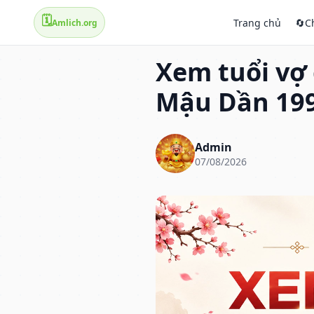
🗓️
Trang chủ
🔄
C
Amlich.org
Xem tuổi vợ
Mậu Dần 199
Admin
07/08/2026