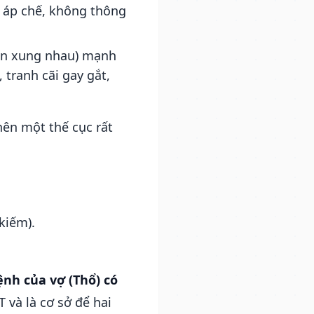
ự áp chế, không thông
ân xung nhau) mạnh
 tranh cãi gay gắt,
ên một thế cục rất
kiếm).
nh của vợ (Thổ) có
và là cơ sở để hai