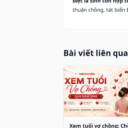
biệt là sinh con hợp t
thuận chồng, tát biển 
Bài viết liên qu
Xem tuổi vợ chồng: C