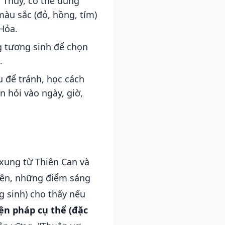
 Thủy, có thể dùng
àu sắc (đỏ, hồng, tím)
Hỏa.
g tương sinh để chọn
.
u để tránh, học cách
n hỏi vào ngày, giờ,
xung từ Thiên Can và
iên, những điểm sáng
g sinh) cho thấy nếu
ện pháp cụ thể (đặc