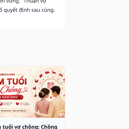
ền vững. "Thuận vợ
tố quyết định sau cùng.
 tuổi vợ chồng: Chồng