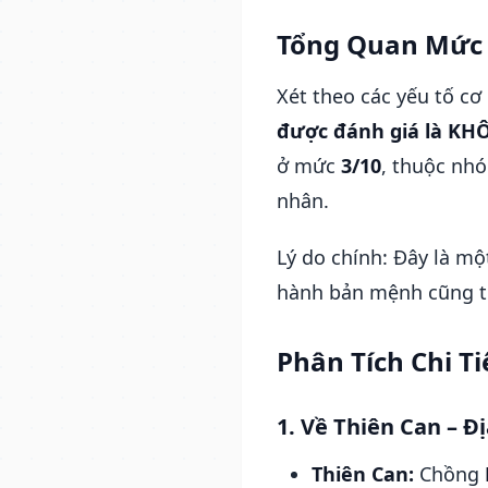
Tổng Quan Mức
Xét theo các yếu tố cơ
được đánh giá là KHÔ
ở mức
3/10
, thuộc nhó
nhân.
Lý do chính: Đây là m
hành bản mệnh cũng t
Phân Tích Chi T
1. Về Thiên Can – Đị
Thiên Can:
Chồng