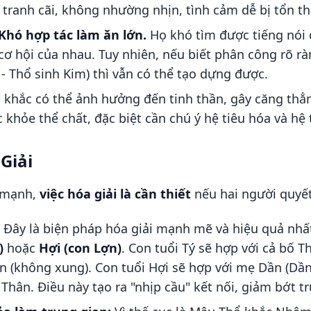
 tranh cãi, không nhường nhịn, tình cảm dễ bị tổn t
Khó hợp tác làm ăn lớn.
Họ khó tìm được tiếng nói 
cơ hội của nhau. Tuy nhiên, nếu biết phân công rõ ràn
 Thổ sinh Kim) thì vẫn có thể tạo dựng được.
khắc có thể ảnh hưởng đến tinh thần, gây căng thẳn
 khỏe thể chất, đặc biệt cần chú ý hệ tiêu hóa và hệ 
Giải
c mạnh,
việc hóa giải là cần thiết
nếu hai người quyết
Đây là biện pháp hóa giải mạnh mẽ và hiệu quả nhấ
)
hoặc
Hợi (con Lợn)
. Con tuổi Tý sẽ hợp với cả bố T
 (không xung). Con tuổi Hợi sẽ hợp với mẹ Dần (Dần 
Thân. Điều này tạo ra "nhịp cầu" kết nối, giảm bớt t