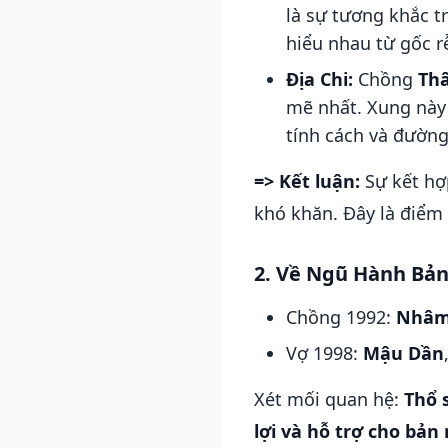
là sự tương khắc t
hiểu nhau từ gốc r
Địa Chi:
Chồng
Th
mẽ nhất. Xung này 
tính cách và đường
=> Kết luận:
Sự kết hợ
khó khăn. Đây là điểm x
2. Về Ngũ Hành Bả
Chồng 1992:
Nhâm
Vợ 1998:
Mậu Dần
Xét mối quan hệ:
Thổ 
lợi và hỗ trợ cho bả