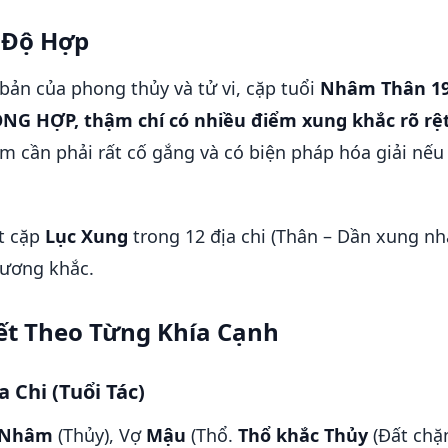
 Độ Hợp
 bản của phong thủy và tử vi, cặp tuổi
Nhâm Thân 19
NG HỢP, thậm chí có nhiều điểm xung khắc rõ rệt
m cần phải rất cố gắng và có biện pháp hóa giải nếu
ột cặp
Lục Xung
trong 12 địa chi (Thân – Dần xung nh
ương khắc.
iết Theo Từng Khía Cạnh
a Chi (Tuổi Tác)
Nhâm
(Thủy), Vợ
Mậu
(Thổ.
Thổ khắc Thủy
(Đất chặ