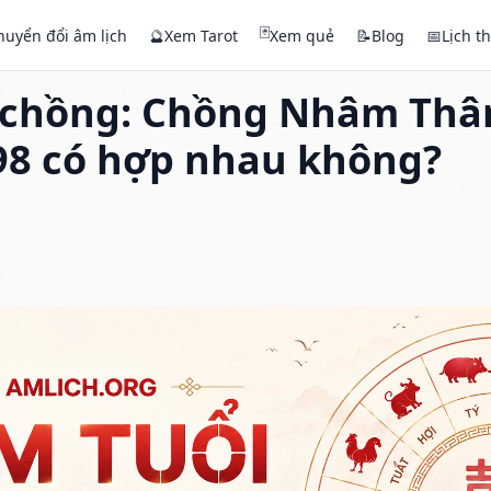
🃏
huyển đổi âm lịch
🔮
Xem Tarot
Xem quẻ
📝
Blog
📅
Lịch t
 chồng: Chồng Nhâm Thân
8 có hợp nhau không?