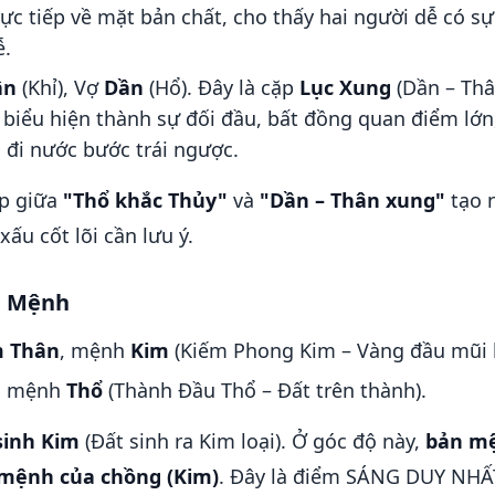
rực tiếp về mặt bản chất, cho thấy hai người dễ có s
ễ.
ân
(Khỉ), Vợ
Dần
(Hổ). Đây là cặp
Lục Xung
(Dần – Th
biểu hiện thành sự đối đầu, bất đồng quan điểm lớn,
 đi nước bước trái ngược.
p giữa
"Thổ khắc Thủy"
và
"Dần – Thân xung"
tạo n
ấu cốt lõi cần lưu ý.
n Mệnh
 Thân
, mệnh
Kim
(Kiếm Phong Kim – Vàng đầu mũi 
, mệnh
Thổ
(Thành Đầu Thổ – Đất trên thành).
sinh Kim
(Đất sinh ra Kim loại). Ở góc độ này,
bản mệ
n mệnh của chồng (Kim)
. Đây là điểm SÁNG DUY NHẤT 