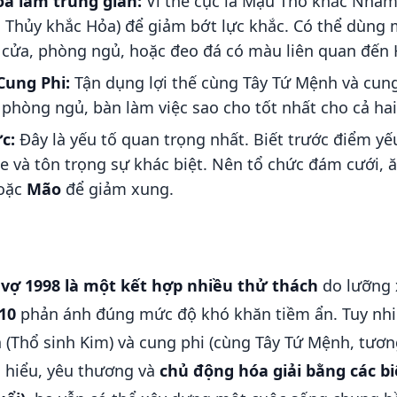
a làm trung gian:
Vì thế cục là Mậu Thổ khắc Nhâm
 Thủy khắc Hỏa) để giảm bớt lực khắc. Có thể dùng m
à cửa, phòng ngủ, hoặc đeo đá có màu liên quan đến 
Cung Phi:
Tận dụng lợi thế cùng Tây Tứ Mệnh và cun
hòng ngủ, bàn làm việc sao cho tốt nhất cho cả hai
c:
Đây là yếu tố quan trọng nhất. Biết trước điểm yế
e và tôn trọng sự khác biệt. Nên tổ chức đám cưới, ă
oặc
Mão
để giảm xung.
 vợ 1998 là một kết hợp nhiều thử thách
do lưỡng 
10
phản ánh đúng mức độ khó khăn tiềm ẩn. Tuy nh
(Thổ sinh Kim) và cung phi (cùng Tây Tứ Mệnh, tươn
u hiểu, yêu thương và
chủ động hóa giải bằng các bi