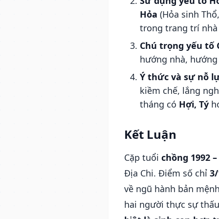
Sử dụng yếu tố Hỏ
Hỏa
(Hỏa sinh Thổ,
trong trang trí nh
Chú trọng yếu tố 
hướng nhà, hướng p
Ý thức và sự nỗ lự
kiềm chế, lắng ngh
tháng có
Hợi, Tý
h
Kết Luận
Cặp tuổi
chồng 1992 –
Địa Chi. Điểm số chỉ
3/
về ngũ hành bản mệnh 
hai người thực sự thấ