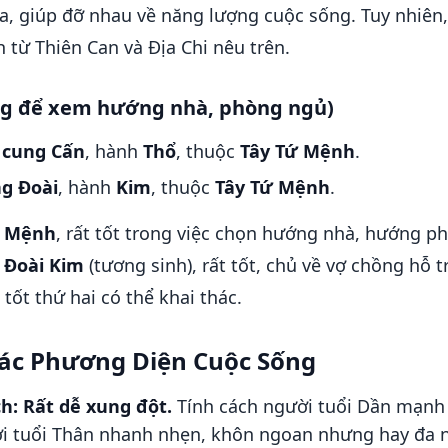
, giúp đỡ nhau về năng lượng cuộc sống. Tuy nhiên, 
từ Thiên Can và Địa Chi nêu trên.
ng để xem hướng nhà, phòng ngủ)
c
cung Cấn
, hành
Thổ
, thuộc
Tây Tứ Mệnh
.
g Đoài
, hành
Kim
, thuộc
Tây Tứ Mệnh
.
ứ Mệnh
, rất tốt trong việc chọn hướng nhà, hướng 
 Đoài Kim
(tương sinh), rất tốt, chủ về vợ chồng hỗ 
tốt thứ hai có thể khai thác.
Các Phương Diện Cuộc Sống
h:
Rất dễ xung đột.
Tính cách người tuổi Dần mạnh 
ời tuổi Thân nhanh nhẹn, khôn ngoan nhưng hay đa 