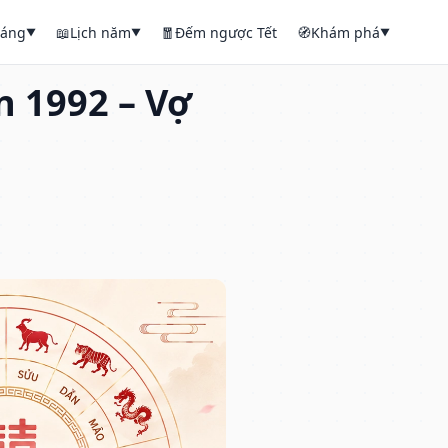
háng
📖
Lịch năm
🧧
Đếm ngược Tết
🧭
Khám phá
▼
▼
▼
 1992 – Vợ