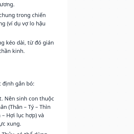
hương.
chung trong chiến
g (ví dụ vợ lo hậu
g kéo dài, từ đó gián
thần kinh.
 định gắn bó:
t. Nên sinh con thuộc
hân (Thân – Tý – Thìn
– Hợi lục hợp) và
rực xung.