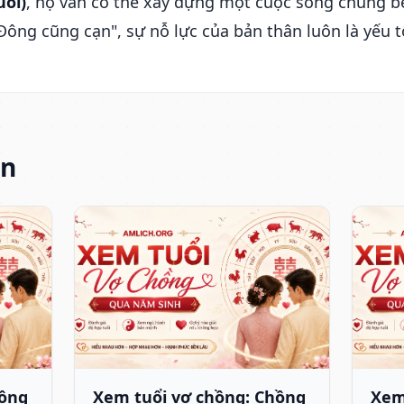
uổi)
, họ vẫn có thể xây dựng một cuộc sống chung b
Đông cũng cạn", sự nỗ lực của bản thân luôn là yếu 
an
hồng
Xem tuổi vợ chồng: Chồng
Xem