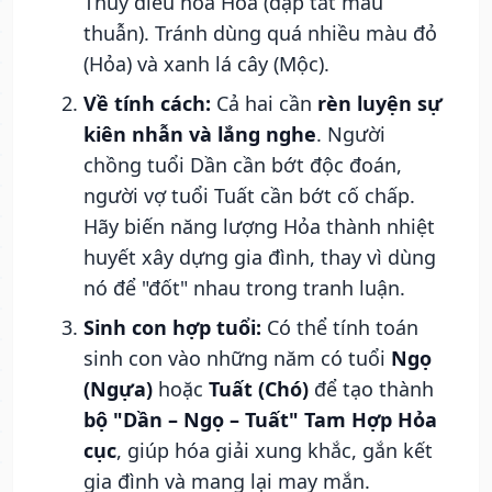
Thủy điều hòa Hỏa (dập tắt mâu
thuẫn). Tránh dùng quá nhiều màu đỏ
(Hỏa) và xanh lá cây (Mộc).
Về tính cách:
Cả hai cần
rèn luyện sự
kiên nhẫn và lắng nghe
. Người
chồng tuổi Dần cần bớt độc đoán,
người vợ tuổi Tuất cần bớt cố chấp.
Hãy biến năng lượng Hỏa thành nhiệt
huyết xây dựng gia đình, thay vì dùng
nó để "đốt" nhau trong tranh luận.
Sinh con hợp tuổi:
Có thể tính toán
sinh con vào những năm có tuổi
Ngọ
(Ngựa)
hoặc
Tuất (Chó)
để tạo thành
bộ "Dần – Ngọ – Tuất" Tam Hợp Hỏa
cục
, giúp hóa giải xung khắc, gắn kết
gia đình và mang lại may mắn.