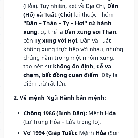
(Hỏa). Tuy nhiên, xét về Địa Chi,
Dần
(Hổ) và Tuất (Chó)
lại thuộc nhóm
"Dần – Thân – Tỵ – Hợi" tứ hành
xung
, cụ thể là
Dần xung với Thân
,
còn
Tỵ xung với Hợi
. Dần và Tuất
không xung trực tiếp với nhau, nhưng
chúng nằm trong một nhóm xung,
tạo nên sự
không ổn định, dễ va
chạm, bất đồng quan điểm
. Đây là
điểm trừ rất lớn.
2. Về mệnh Ngũ Hành bản mệnh:
Chồng 1986 (Bính Dần):
Mệnh
Hỏa
(Lư Trung Hỏa – Lửa trong lò).
Vợ 1994 (Giáp Tuất):
Mệnh
Hỏa
(Sơn