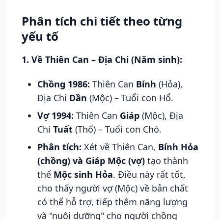
Phân tích chi tiết theo từng
yếu tố
1. Về Thiên Can – Địa Chi (Năm sinh):
Chồng 1986:
Thiên Can
Bính
(Hỏa),
Địa Chi
Dần
(Mộc) – Tuổi con Hổ.
Vợ 1994:
Thiên Can
Giáp
(Mộc), Địa
Chi
Tuất
(Thổ) – Tuổi con Chó.
Phân tích:
Xét về Thiên Can,
Bính Hỏa
(chồng) và Giáp Mộc (vợ)
tạo thành
thế
Mộc sinh Hỏa
. Điều này rất tốt,
cho thấy người vợ (Mộc) về bản chất
có thể hỗ trợ, tiếp thêm năng lượng
và "nuôi dưỡng" cho người chồng