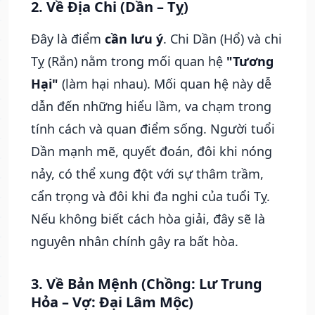
2. Về Địa Chi (Dần – Tỵ)
Đây là điểm
cần lưu ý
. Chi Dần (Hổ) và chi
Tỵ (Rắn) nằm trong mối quan hệ
"Tương
Hại"
(làm hại nhau). Mối quan hệ này dễ
dẫn đến những hiểu lầm, va chạm trong
tính cách và quan điểm sống. Người tuổi
Dần mạnh mẽ, quyết đoán, đôi khi nóng
nảy, có thể xung đột với sự thâm trầm,
cẩn trọng và đôi khi đa nghi của tuổi Tỵ.
Nếu không biết cách hòa giải, đây sẽ là
nguyên nhân chính gây ra bất hòa.
3. Về Bản Mệnh (Chồng: Lư Trung
Hỏa – Vợ: Đại Lâm Mộc)