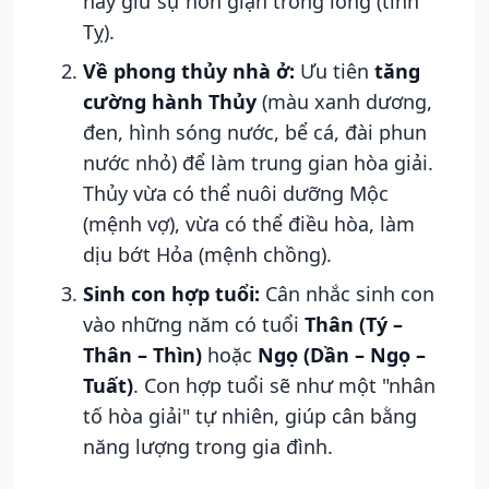
hay giữ sự hờn giận trong lòng (tính
Tỵ).
Về phong thủy nhà ở:
Ưu tiên
tăng
cường hành Thủy
(màu xanh dương,
đen, hình sóng nước, bể cá, đài phun
nước nhỏ) để làm trung gian hòa giải.
Thủy vừa có thể nuôi dưỡng Mộc
(mệnh vợ), vừa có thể điều hòa, làm
dịu bớt Hỏa (mệnh chồng).
Sinh con hợp tuổi:
Cân nhắc sinh con
vào những năm có tuổi
Thân (Tý –
Thân – Thìn)
hoặc
Ngọ (Dần – Ngọ –
Tuất)
. Con hợp tuổi sẽ như một "nhân
tố hòa giải" tự nhiên, giúp cân bằng
năng lượng trong gia đình.