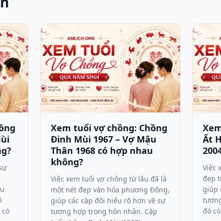
an
hồng
Xem tuổi vợ chồng: Chồng
Xem
Mùi
Đinh Mùi 1967 – Vợ Mậu
Ất H
ng?
Thân 1968 có hợp nhau
200
không?
sự
Việc 
đẹp 
Việc xem tuổi vợ chồng từ lâu đã là
ều
giúp 
một nét đẹp văn hóa phương Đông,
õ
tương
giúp các cặp đôi hiểu rõ hơn về sự
 có
đó có
tương hợp trong hôn nhân. Cặp