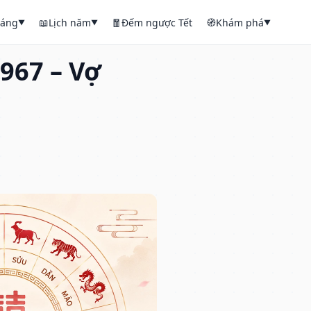
háng
📖
Lịch năm
🧧
Đếm ngược Tết
🧭
Khám phá
▼
▼
▼
967 – Vợ