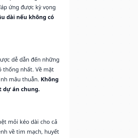
 đáp ứng được kỳ vọng
âu dài nếu không có
ngược dễ dẫn đến những
ó thống nhất. Về mặt
 sinh mâu thuẫn.
Không
t dự án chung.
mệt mỏi kéo dài cho cả
ệnh về tim mạch, huyết