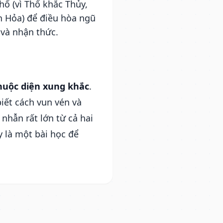
ổ (vì Thổ khắc Thủy,
h Hỏa) để điều hòa ngũ
 và nhận thức.
huộc diện xung khắc
.
iết cách vun vén và
 nhẫn rất lớn từ cả hai
y là một bài học để