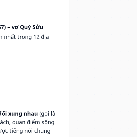
67) – vợ Quý Sửu
 nhất trong 12 địa
đối xung nhau
(gọi là
 cách, quan điểm sống
ược tiếng nói chung