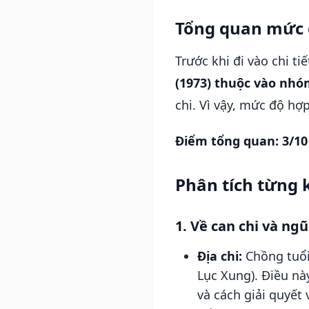
Tổng quan mức 
Trước khi đi vào chi ti
(1973) thuộc vào nhó
chi. Vì vậy, mức độ h
Điểm tổng quan: 3/10
Phân tích từng 
1. Về can chi và ng
Địa chi:
Chồng tuổi 
Lục Xung). Điều nà
và cách giải quyết