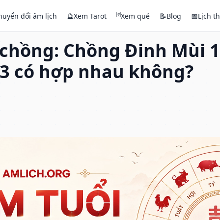
🃏
huyển đổi âm lịch
🔮
Xem Tarot
Xem quẻ
📝
Blog
📅
Lịch t
 chồng: Chồng Đinh Mùi 1
3 có hợp nhau không?