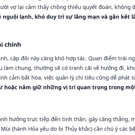
người vợ lại cảm thấy chồng thiếu quyết đoán, không
 nguội lạnh, khó duy trì sự lãng mạn và gắn kết l
ài chính
anh, cặp đôi này càng khó hợp tác. Quan điểm trái 
u làm chung, thường sẽ có tranh cãi về hướng đi, kh
 tình cảm bất hòa, việc quản lý chi tiêu cũng dễ phát
 hoặc nắm giữ những vị trí quan trọng trong mộ
nh hưởng trực tiếp đến tinh thần, gây căng thẳng, 
 Mùi (hành Hỏa yếu do bị Thủy khắc) cần chú ý các b