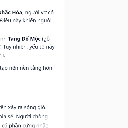
khắc Hỏa
, người vợ có
 Điều này khiến người
mệnh
Tang Đố Mộc
(gỗ
. Tuy nhiên, yếu tố này
hi.
 tạo nên nền tảng hôn
ên xảy ra sóng gió.
hia sẻ. Người chồng
à có phần cứng nhắc