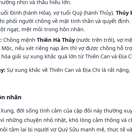
ường nhịn và thấu hiểu lớn.
uổi Đinh (hành Hỏa), vợ tuổi Quý (hành Thủy).
Thủy 
hi phối người chồng về mặt tinh thần và quyết định.
ột ngạt, mệt mỏi trong hôn nhân.
:
Chồng mệnh
Thiên Hà Thủy
(nước trên trời), vợ 
h Mộc, nếu xét riêng nạp âm thì vợ được chồng hỗ trợ
óa giải sự xung khắc quá lớn từ Thiên Can và Địa C
y:
Sự xung khắc về Thiên Can và Địa Chi là rất nặng,
hôn nhân
Xung, đời sống tình cảm của cặp đôi này thường xuy
ã vì những chuyện nhỏ nhặt, khó lòng cảm thông và c
 nội tâm lại bị người vợ Quý Sửu mạnh mẽ, thực tế v