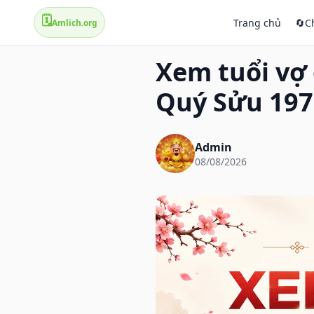
🗓️
Trang chủ
🔄
C
Amlich.org
Xem tuổi vợ
Quý Sửu 197
Admin
08/08/2026