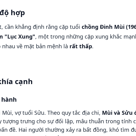
độ hợp
ết, cần khẳng định rằng cặp tuổi
chồng Đinh Mùi (19
m "Lục Xung"
, một trong những cặp xung khắc mạnh
ợp nhau về mặt bản mệnh là
rất thấp
.
khía cạnh
ũ hành
Mùi, vợ tuổi Sửu. Theo quy tắc địa chi,
Mùi và Sửu 
y tượng trưng cho sự đối lập, mâu thuẫn trong tính
 vấn đề. Hai người thường xảy ra bất đồng, khó tìm đ