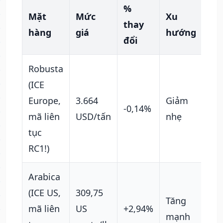
%
Mặt
Mức
Xu
thay
Ghi
hàng
giá
hướng
đổi
Robusta
Dữ 
(ICE
Tra
Europe,
3.664
Giảm
-0,14%
sca
mã liên
USD/tấn
nhẹ
trư
tục
sàn
RC1!)
Arabica
Dữ 
(ICE US,
309,75
Tra
Tăng
mã liên
US
+2,94%
Tra
mạnh