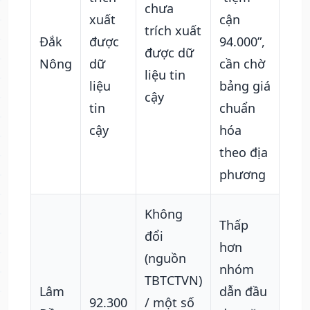
chưa
xuất
cận
trích xuất
Đắk
được
94.000”,
được dữ
Nông
dữ
cần chờ
liệu tin
liệu
bảng giá
cậy
tin
chuẩn
cậy
hóa
theo địa
phương
Không
Thấp
đổi
hơn
(nguồn
nhóm
TBTCTVN)
Lâm
dẫn đầu
92.300
/ một số