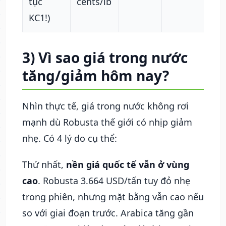
tục
cents/lb
mố
KC1!)
20/
3) Vì sao giá trong nước
tăng/giảm hôm nay?
Nhìn thực tế, giá trong nước không rơi
mạnh dù Robusta thế giới có nhịp giảm
nhẹ. Có 4 lý do cụ thể:
Thứ nhất,
nền giá quốc tế vẫn ở vùng
cao
. Robusta 3.664 USD/tấn tuy đỏ nhẹ
trong phiên, nhưng mặt bằng vẫn cao nếu
so với giai đoạn trước. Arabica tăng gần