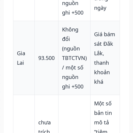
nguồn
ngày
ghi +500
Không
Giá bám
đổi
sát Đắk
(nguồn
Gia
Lắk,
93.500
TBTCTVN)
Lai
thanh
/ một số
khoản
nguồn
khá
ghi +500
Một số
bản tin
chưa
mô tả
trích
“tiệm