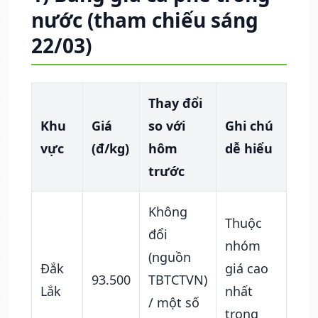
nước (tham chiếu sáng
22/03)
Thay đổi
Khu
Giá
so với
Ghi chú
vực
(đ/kg)
hôm
dễ hiểu
trước
Không
Thuộc
đổi
nhóm
(nguồn
Đắk
giá cao
93.500
TBTCTVN)
Lắk
nhất
/ một số
trong