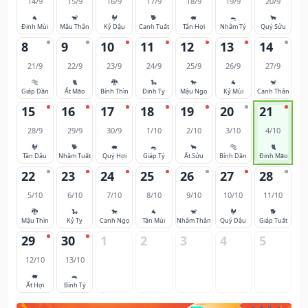
14/9
15/9
16/9
17/9
18/9
19/9
20/9
🐐
🐒
🐓
🐕
🐖
🐀
🐂
Đinh Mùi
Mậu Thân
Kỷ Dậu
Canh Tuất
Tân Hợi
Nhâm Tý
Quý Sửu
8
9
10
11
12
13
14
21/9
22/9
23/9
24/9
25/9
26/9
27/9
🐅
🐈
🐉
🐍
🐎
🐐
🐒
Giáp Dần
Ất Mão
Bính Thìn
Đinh Tỵ
Mậu Ngọ
Kỷ Mùi
Canh Thân
15
16
17
18
19
20
21
28/9
29/9
30/9
1/10
2/10
3/10
4/10
🐓
🐕
🐖
🐀
🐂
🐅
🐈
Tân Dậu
Nhâm Tuất
Quý Hợi
Giáp Tý
Ất Sửu
Bính Dần
Đinh Mão
22
23
24
25
26
27
28
5/10
6/10
7/10
8/10
9/10
10/10
11/10
🐉
🐍
🐎
🐐
🐒
🐓
🐕
Mậu Thìn
Kỷ Tỵ
Canh Ngọ
Tân Mùi
Nhâm Thân
Quý Dậu
Giáp Tuất
29
30
1
2
3
4
5
12/10
13/10
🐖
🐀
Ất Hợi
Bính Tý