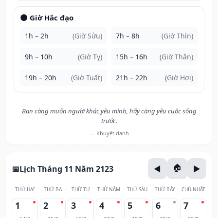
🌑 Giờ Hắc đạo
1h – 2h
(Giờ Sửu)
7h – 8h
(Giờ Thìn)
9h – 10h
(Giờ Tỵ)
15h – 16h
(Giờ Thân)
19h – 20h
(Giờ Tuất)
21h – 22h
(Giờ Hợi)
Bạn càng muốn người khác yêu mình, hãy càng yêu cuộc sống
trước.
— Khuyết danh
Lịch Tháng 11 Năm 2123
THỨ HAI
THỨ BA
THỨ TƯ
THỨ NĂM
THỨ SÁU
THỨ BẢY
CHỦ NHẬT
1
2
3
4
5
6
7