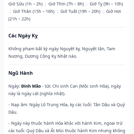
Giờ Sửu (1h – 2h)
;
Giờ Thìn (7h – 8h)
;
Giờ Tỵ (9h – 10h)
;
Giờ Thân (15h – 16h)
;
Giờ Tuất (19h – 20h)
;
Giờ Hợi
(21h – 22h)
Các Ngày Kỵ
Không phạm bất kỳ ngày Nguyệt kỵ, Nguyệt tận, Tam
Nương, Dương Công Kỵ Nhật nào.
Ngũ Hành
Ngày:
Đinh Mão
- tức Chi sinh Can (Mộc sinh Hỏa), ngày
này là ngày cát (nghĩa nhật).
- Nạp âm: Ngày Lô Trung Hỏa, kỵ các tuổi: Tân Dậu và Quý
Dậu.
- Ngày này thuộc hành Hỏa khắc với hành Kim, ngoại trừ
các tuổi: Quý Dậu và Ất Mùi thuộc hành Kim nhưng không