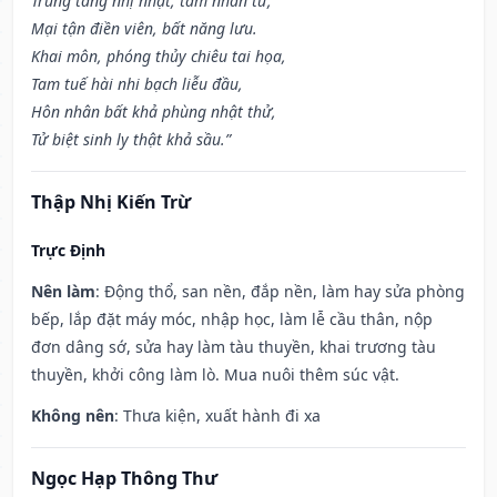
Trùng tang nhị nhật, tam nhân tử,
Mại tận điền viên, bất năng lưu.
Khai môn, phóng thủy chiêu tai họa,
Tam tuế hài nhi bạch liễu đầu,
Hôn nhân bất khả phùng nhật thử,
Tử biệt sinh ly thật khả sầu.”
Thập Nhị Kiến Trừ
Trực Định
Nên làm
: Động thổ, san nền, đắp nền, làm hay sửa phòng
bếp, lắp đặt máy móc, nhập học, làm lễ cầu thân, nộp
đơn dâng sớ, sửa hay làm tàu thuyền, khai trương tàu
thuyền, khởi công làm lò. Mua nuôi thêm súc vật.
Không nên
: Thưa kiện, xuất hành đi xa
Ngọc Hạp Thông Thư