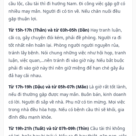
cầu lộc, cầu tài thì đi hướng Nam. Đi công việc gặp gỡ có
nhiều may mắn. Người đi có tin về. Nếu chăn nuôi đều
gặp thuận lợi.
Từ 15h-17h (Thân) và từ 03h-05h (Dần)
Hay tranh luận,
cãi cọ, gây chuyện đói kém, phải đề phòng. Người ra đi
tốt nhất nên hoãn lại. Phòng người người nguyền rủa,
tránh lây bệnh. Nói chung những việc như hội họp, tranh
luận, việc quan,…nên tránh đi vào giờ này. Nếu bắt buộc
phải đi vào giờ này thì nên giữ miệng để hạn ché gây ẩu
đả hay cãi nhau.
Từ 17h-19h (Dậu) và từ 05h-07h (Mão)
Là giờ rất tốt lành,
nếu đi thường gặp được may mắn. Buôn bán, kinh doanh
có lời. Người đi sắp về nhà. Phụ nữ có tin mừng. Mọi việc
trong nhà đều hòa hợp. Nếu có bệnh cầu thì sẽ khỏi, gia
đình đều mạnh khỏe.
Từ 19h-21h (Tuất) và từ 07h-09h (Thìn)
Cầu tài thì không
có lợi, hoặc hay bị trái ý. Nếu ra đi hay thiệt, gặp nạn, việc