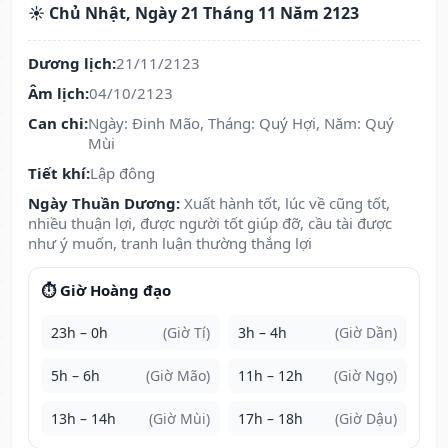
☀️ Chủ Nhật, Ngày 21 Tháng 11 Năm 2123
Dương lịch:
21/11/2123
Âm lịch:
04/10/2123
Can chi:
Ngày: Đinh Mão, Tháng: Quý Hợi, Năm: Quý
Mùi
Tiết khí:
Lập đông
Ngày Thuần Dương:
Xuất hành tốt, lúc về cũng tốt,
nhiều thuận lợi, được người tốt giúp đỡ, cầu tài được
như ý muốn, tranh luận thường thắng lợi
⏱️ Giờ Hoàng đạo
23h – 0h
(Giờ Tí)
3h – 4h
(Giờ Dần)
5h – 6h
(Giờ Mão)
11h – 12h
(Giờ Ngọ)
13h – 14h
(Giờ Mùi)
17h – 18h
(Giờ Dậu)