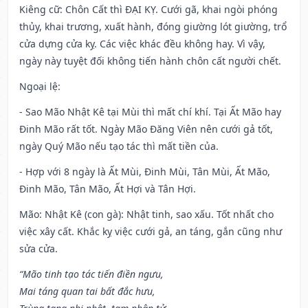
Kiêng cữ
: Chôn Cất thì ĐẠI KỴ. Cưới gã, khai ngòi phóng
thủy, khai trương, xuất hành, đóng giường lót giường, trổ
cửa dựng cửa kỵ. Các việc khác đều không hay. Vì vậy,
ngày này tuyệt đối không tiến hành chôn cất người chết.
Ngoại lệ
:
- Sao Mão Nhật Kê tại Mùi thì mất chí khí. Tại Ất Mão hay
Đinh Mão rất tốt. Ngày Mão Đăng Viên nên cưới gả tốt,
ngày Quý Mão nếu tạo tác thì mất tiền của.
- Hợp với 8 ngày là Ất Mùi, Đinh Mùi, Tân Mùi, Ất Mão,
Đinh Mão, Tân Mão, Ất Hợi và Tân Hợi.
Mão: Nhật Kê (con gà): Nhật tinh, sao xấu. Tốt nhất cho
việc xây cất. Khắc kỵ việc cưới gả, an táng, gắn cũng như
sửa cửa.
“Mão tinh tạo tác tiến điền ngưu,
Mai táng quan tai bất đắc hưu,