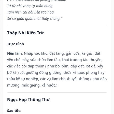
Tử tử nhi vong tự mãn hung.
Tam niên chi nội liên tạo họa,
Sự sự giáo quân một thủy chung.”
Thập Nhị Kiến Trừ
Trực Bình
Nên làm
: Nhập vào kho, đặt táng, gắn cửa, kê gác, đặt
yên chỗ máy, sửa chữa làm tàu, khai trương tàu thuyền,
các việc bồi đắp thêm ( như bồi bùn, đắp đất, lót đá, xây
bờ kè.) Lót giường đóng giường, thừa kế tước phong hay
thừa kế sự nghiệp, các vụ làm cho khuyết thủng ( như đào
mương, móc giếng, xả nước.)
Ngọc Hạp Thông Thư
Sao tốt
: