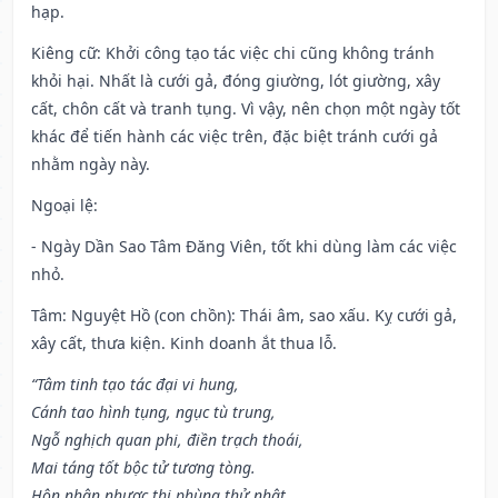
hạp.
Kiêng cữ
: Khởi công tạo tác việc chi cũng không tránh
khỏi hại. Nhất là cưới gả, đóng giường, lót giường, xây
cất, chôn cất và tranh tụng. Vì vậy, nên chọn một ngày tốt
khác để tiến hành các việc trên, đặc biệt tránh cưới gả
nhằm ngày này.
Ngoại lệ
:
- Ngày Dần Sao Tâm Đăng Viên, tốt khi dùng làm các việc
nhỏ.
Tâm: Nguyệt Hồ (con chồn): Thái âm, sao xấu. Kỵ cưới gả,
xây cất, thưa kiện. Kinh doanh ắt thua lỗ.
“Tâm tinh tạo tác đại vi hung,
Cánh tao hình tụng, ngục tù trung,
Ngỗ nghịch quan phi, điền trạch thoái,
Mai táng tốt bộc tử tương tòng.
Hôn nhân nhược thị phùng thử nhật,