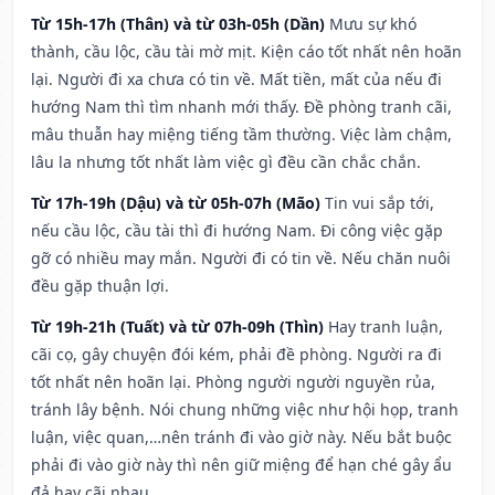
Từ 15h-17h (Thân) và từ 03h-05h (Dần)
Mưu sự khó
thành, cầu lộc, cầu tài mờ mịt. Kiện cáo tốt nhất nên hoãn
lại. Người đi xa chưa có tin về. Mất tiền, mất của nếu đi
hướng Nam thì tìm nhanh mới thấy. Đề phòng tranh cãi,
mâu thuẫn hay miệng tiếng tầm thường. Việc làm chậm,
lâu la nhưng tốt nhất làm việc gì đều cần chắc chắn.
Từ 17h-19h (Dậu) và từ 05h-07h (Mão)
Tin vui sắp tới,
nếu cầu lộc, cầu tài thì đi hướng Nam. Đi công việc gặp
gỡ có nhiều may mắn. Người đi có tin về. Nếu chăn nuôi
đều gặp thuận lợi.
Từ 19h-21h (Tuất) và từ 07h-09h (Thìn)
Hay tranh luận,
cãi cọ, gây chuyện đói kém, phải đề phòng. Người ra đi
tốt nhất nên hoãn lại. Phòng người người nguyền rủa,
tránh lây bệnh. Nói chung những việc như hội họp, tranh
luận, việc quan,…nên tránh đi vào giờ này. Nếu bắt buộc
phải đi vào giờ này thì nên giữ miệng để hạn ché gây ẩu
đả hay cãi nhau.