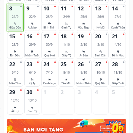
8
9
10
11
12
13
14
21/9
22/9
23/9
24/9
25/9
26/9
27/9
🐅
🐈
🐉
🐍
🐎
🐐
🐒
Giáp Dần
Ất Mão
Bính Thìn
Đinh Tỵ
Mậu Ngọ
Kỷ Mùi
Canh Thân
15
16
17
18
19
20
21
28/9
29/9
30/9
1/10
2/10
3/10
4/10
🐓
🐕
🐖
🐀
🐂
🐅
🐈
Tân Dậu
Nhâm Tuất
Quý Hợi
Giáp Tý
Ất Sửu
Bính Dần
Đinh Mão
22
23
24
25
26
27
28
5/10
6/10
7/10
8/10
9/10
10/10
11/10
🐉
🐍
🐎
🐐
🐒
🐓
🐕
Mậu Thìn
Kỷ Tỵ
Canh Ngọ
Tân Mùi
Nhâm Thân
Quý Dậu
Giáp Tuất
29
30
1
2
3
4
5
12/10
13/10
🐖
🐀
Ất Hợi
Bính Tý