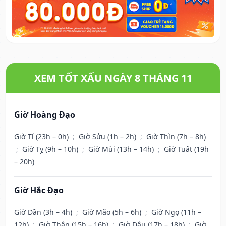
XEM TỐT XẤU NGÀY 8 THÁNG 11
Giờ Hoàng Đạo
Giờ Tí (23h – 0h)
;
Giờ Sửu (1h – 2h)
;
Giờ Thìn (7h – 8h)
;
Giờ Tỵ (9h – 10h)
;
Giờ Mùi (13h – 14h)
;
Giờ Tuất (19h
– 20h)
Giờ Hắc Đạo
Giờ Dần (3h – 4h)
;
Giờ Mão (5h – 6h)
;
Giờ Ngọ (11h –
12h)
;
Giờ Thân (15h – 16h)
;
Giờ Dậu (17h – 18h)
;
Giờ