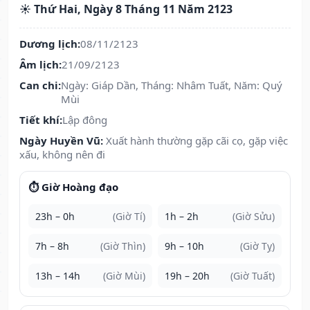
☀️ Thứ Hai, Ngày 8 Tháng 11 Năm 2123
Dương lịch:
08/11/2123
Âm lịch:
21/09/2123
Can chi:
Ngày: Giáp Dần, Tháng: Nhâm Tuất, Năm: Quý
Mùi
Tiết khí:
Lập đông
Ngày Huyền Vũ:
Xuất hành thường gặp cãi cọ, gặp việc
xấu, không nên đi
⏱️ Giờ Hoàng đạo
23h – 0h
(Giờ Tí)
1h – 2h
(Giờ Sửu)
7h – 8h
(Giờ Thìn)
9h – 10h
(Giờ Tỵ)
13h – 14h
(Giờ Mùi)
19h – 20h
(Giờ Tuất)