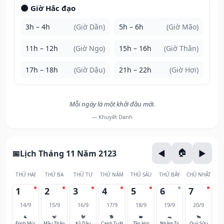
🌑 Giờ Hắc đạo
3h – 4h
(Giờ Dần)
5h – 6h
(Giờ Mão)
11h – 12h
(Giờ Ngọ)
15h – 16h
(Giờ Thân)
17h – 18h
(Giờ Dậu)
21h – 22h
(Giờ Hợi)
Mỗi ngày là một khởi đầu mới.
— Khuyết Danh
Lịch Tháng 11 Năm 2123
THỨ HAI
THỨ BA
THỨ TƯ
THỨ NĂM
THỨ SÁU
THỨ BẢY
CHỦ NHẬT
1
2
3
4
5
6
7
14/9
15/9
16/9
17/9
18/9
19/9
20/9
🐐
🐒
🐓
🐕
🐖
🐀
🐂
Đinh Mùi
Mậu Thân
Kỷ Dậu
Canh Tuất
Tân Hợi
Nhâm Tý
Quý Sửu