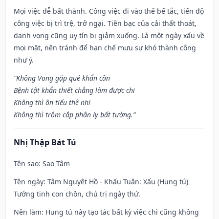
Mọi việc dễ bất thành. Công việc đi vào thế bế tắc, tiến độ
công việc bị trì trệ, trở ngại. Tiền bạc của cải thất thoát,
danh vọng cũng uy tín bị giảm xuống. Là một ngày xấu về
mọi mặt, nên tránh để hạn chế mưu sự khó thành công
như ý.
“Không Vong gặp quẻ khẩn cần
Bệnh tật khẩn thiết chẳng làm được chi
Không thì ôn tiểu thê nhi
Không thì trộm cắp phân ly bất tường.”
Nhị Thập Bát Tú
Tên sao
: Sao Tâm
Tên ngày
: Tâm Nguyệt Hồ - Khấu Tuân: Xấu (Hung tú)
Tướng tinh con chồn, chủ trị ngày thứ.
Nên làm
: Hung tú này tạo tác bất kỳ việc chi cũng không