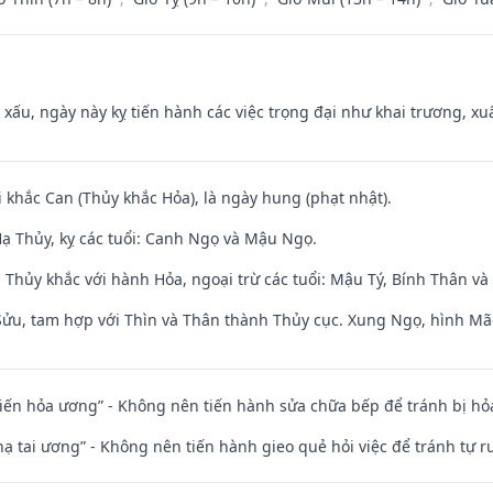
y xấu, ngày này kỵ tiến hành các việc trọng đại như khai trương, xuấ
i khắc Can (Thủy khắc Hỏa), là ngày hung (phạt nhật).
ạ Thủy, kỵ các tuổi: Canh Ngọ và Mậu Ngọ.
 Thủy khắc với hành Hỏa, ngoại trừ các tuổi: Mậu Tý, Bính Thân 
 Sửu, tam hợp với Thìn và Thân thành Thủy cục. Xung Ngọ, hình Mão
t kiến hỏa ương” - Không nên tiến hành sửa chữa bếp để tránh bị hỏa
nhạ tai ương” - Không nên tiến hành gieo quẻ hỏi việc để tránh tự r