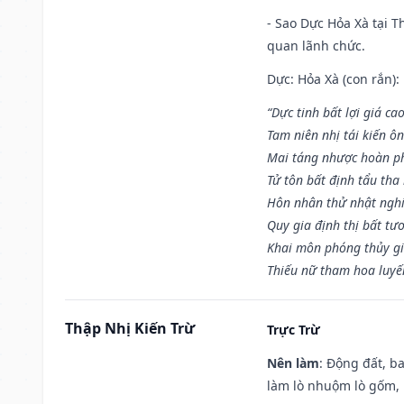
- Sao Dực Hỏa Xà tại Th
quan lãnh chức.
Dực: Hỏa Xà (con rắn):
“Dực tinh bất lợi giá ca
Tam niên nhị tái kiến ô
Mai táng nhược hoàn p
Tử tôn bất định tẩu tha
Hôn nhân thử nhật nghi 
Quy gia định thị bất tư
Khai môn phóng thủy gi
Thiếu nữ tham hoa luyế
Thập Nhị Kiến Trừ
Trực Trừ
Nên làm
: Động đất, b
làm lò nhuộm lò gốm,