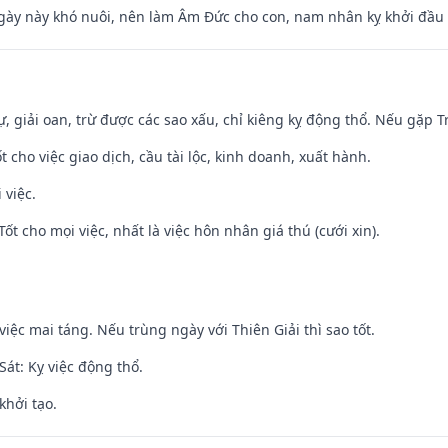
gày này khó nuôi, nên làm Âm Đức cho con, nam nhân kỵ khởi đầu
tự, giải oan, trừ được các sao xấu, chỉ kiêng kỵ động thổ. Nếu gặp Tr
t cho việc giao dịch, cầu tài lộc, kinh doanh, xuất hành.
 việc.
Tốt cho mọi việc, nhất là việc hôn nhân giá thú (cưới xin).
việc mai táng. Nếu trùng ngày với Thiên Giải thì sao tốt.
át: Kỵ việc động thổ.
khởi tạo.