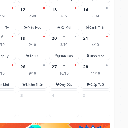
12
13
14
4/9
25/9
26/9
27/9
🐎
🐐
🐒
inh Tỵ
Mậu Ngọ
Kỷ Mùi
Canh Thân
🌙
⭐
19
20
21
/10
2/10
3/10
4/10
🐂
🐅
🐈
iáp Tý
Ất Sửu
Bính Dần
Đinh Mão
⭐
26
27
28
/10
9/10
10/10
11/10
🐒
🐓
🐕
ân Mùi
Nhâm Thân
Quý Dậu
Giáp Tuất
3
4
5