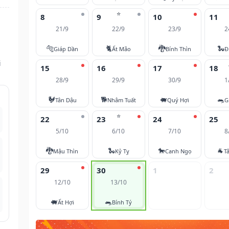
⭐
8
9
10
11
21/9
22/9
23/9
2
🐅
🐈
🐉
🐍
Giáp Dần
Ất Mão
Bính Thìn
Đ
i
15
16
17
18
28/9
29/9
30/9
1
🐓
🐕
🐖
🐀
Tân Dậu
Nhâm Tuất
Quý Hợi
G
⭐
22
23
24
25
5/10
6/10
7/10
8
🐉
🐍
🐎
🐐
Mậu Thìn
Kỷ Tỵ
Canh Ngọ
T
29
30
1
2
12/10
13/10
🐖
🐀
Ất Hợi
Bính Tý