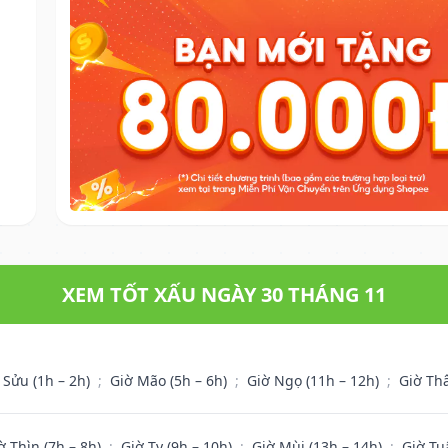
XEM TỐT XẤU NGÀY 30 THÁNG 11
 Sửu (1h – 2h)
;
Giờ Mão (5h – 6h)
;
Giờ Ngọ (11h – 12h)
;
Giờ Th
ờ Thìn (7h – 8h)
;
Giờ Tỵ (9h – 10h)
;
Giờ Mùi (13h – 14h)
;
Giờ Tu