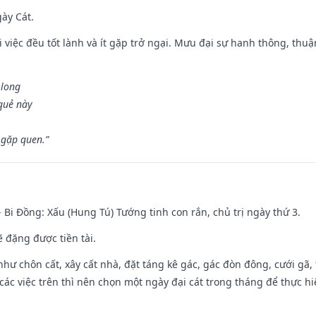
gày Cát.
 việc đều tốt lành và ít gặp trở ngại. Mưu đại sự hanh thông, thuậ
 long
 quẻ này
 gặp quen.”
- Bi Đồng: Xấu (Hung Tú) Tướng tinh con rắn, chủ trị ngày thứ 3.
ẽ đặng được tiền tài.
như chôn cất, xây cất nhà, đặt táng kê gác, gác đòn đông, cưới gã, t
ác việc trên thì nên chọn một ngày đại cát trong tháng để thực hi