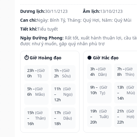
Dương lịch:
30/11/2123
Âm lịch:
13/10/2123
Can chi:
Ngày: Bính Tý, Tháng: Quý Hợi, Năm: Quý Mùi
Tiết khí:
Tiểu tuyết
Ngày Đường Phong:
Rất tốt, xuất hành thuận lợi, cầu tà
được như ý muốn, gặp quý nhân phù trợ
⏱️ Giờ Hoàng đạo
🌑 Giờ Hắc đạo
3h –
(Giờ
7h –
(Giờ
23h –
(Giờ
1h –
(Giờ
4h
Dần)
8h
Thìn)
0h
Tí)
2h
Sửu)
9h –
(Giờ
13h
(Giờ
5h –
(Giờ
11h
(Giờ
10h
Tỵ)
–
Mùi)
6h
Mão)
–
Ngọ)
14h
12h
19h
(Giờ
21h
(Giờ
15h
(Giờ
17h
(Giờ
–
Tuất)
–
Hợi)
–
Thân)
–
Dậu)
20h
22h
16h
18h