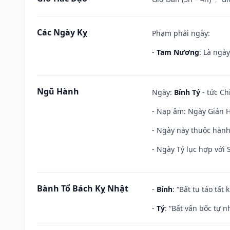
Các Ngày Kỵ
Phạm phải ngày:
-
Tam Nương
: Là ngà
Ngũ Hành
Ngày:
Bính Tý
- tức Ch
- Nạp âm: Ngày Giản H
- Ngày này thuộc hành
- Ngày Tý lục hợp với
Bành Tổ Bách Kỵ Nhật
-
Bính
: “Bất tu táo tấ
-
Tý
: “Bất vấn bốc tự 