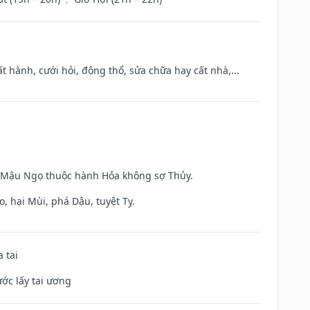
t hành, cưới hỏi, động thổ, sửa chữa hay cất nhà,...
và Mậu Ngọ thuộc hành Hỏa không sợ Thủy.
, hại Mùi, phá Dậu, tuyệt Tỵ.
 tai
ước lấy tai ương