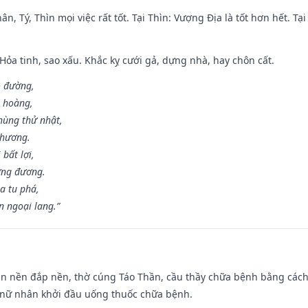
ân, Tý, Thìn mọi việc rất tốt. Tại Thìn: Vượng Địa là tốt hơn hết. T
 Hỏa tinh, sao xấu. Khắc kỵ cưới gả, dựng nhà, hay chôn cất.
o đường,
n hoàng,
hùng thử nhật,
 hương.
bất lợi,
ơng đương.
a tu phá,
n ngoại lang.”
an nền đắp nền, thờ cúng Táo Thần, cầu thầy chữa bệnh bằng cách
 nữ nhân khởi đầu uống thuốc chữa bệnh.