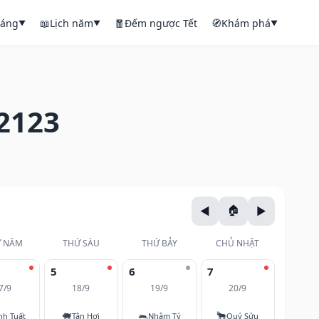
háng
📖
Lịch năm
🧧
Đếm ngược Tết
🧭
Khám phá
▼
▼
▼
2123
 NĂM
THỨ SÁU
THỨ BẢY
CHỦ NHẬT
5
6
7
7/9
18/9
19/9
20/9
🐖
🐀
🐂
nh Tuất
Tân Hợi
Nhâm Tý
Quý Sửu