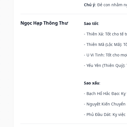
Chú ý
: Đẻ con nhằm n
Ngọc Hạp Thông Thư
Sao tốt
:
- Thiên Xá: Tốt cho tế 
- Thiên Mã (Lộc Mã): Tố
- U Vi Tinh: Tốt cho mọi
- Yếu Yên (Thiên Quý): 
Sao xấu
:
- Bạch Hổ Hắc Đạo: Kỵ 
- Nguyệt Kiến Chuyển S
- Phủ Đầu Dát: Kỵ việc 