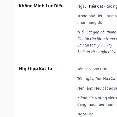
Khổng Minh Lục Diệu
Ngày:
Tiểu Cát
- tức n
Trong này Tiểu Cát mọi
nhân nâng đỡ.
“Tiểu Cát gặp hội thanh
Cầu tài cầu lộc ở trong
Cầu tài toại ý vui vầy
Bình an vô sự gặp thầy,
Nhị Thập Bát Tú
Tên sao
: Sao Dực
Tên ngày
: Dực Hỏa Xà 
Nên làm
: Nếu cắt áo s
Kiêng cữ
: Những việc 
đang muốn tiến hành c
Ngoại lệ
: