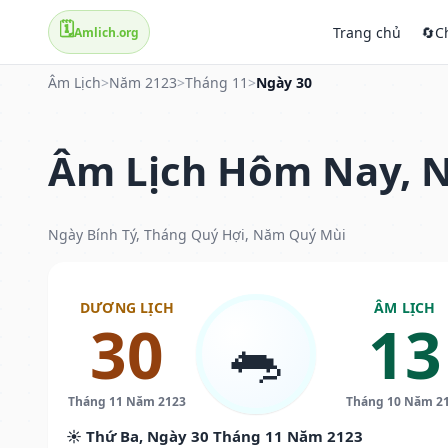
🗓️
Trang chủ
🔄
C
Amlich.org
Âm Lịch
>
Năm 2123
>
Tháng 11
>
Ngày 30
Âm Lịch Hôm Nay, N
Ngày Bính Tý, Tháng Quý Hợi, Năm Quý Mùi
DƯƠNG LỊCH
ÂM LỊCH
30
13
🐀
Tháng 11 Năm 2123
Tháng 10 Năm 2
☀️ Thứ Ba, Ngày 30 Tháng 11 Năm 2123