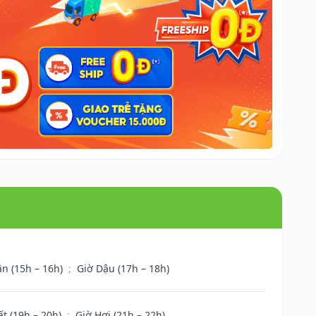
ân (15h – 16h)
;
Giờ Dậu (17h – 18h)
ất (19h – 20h)
;
Giờ Hợi (21h – 22h)