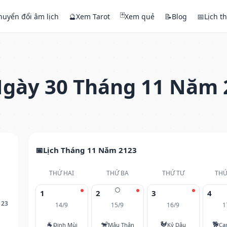
🃏
huyển đổi âm lịch
🔮
Xem Tarot
Xem quẻ
📝
Blog
📅
Lịch t
gày 30 Tháng 11 Năm 
Lịch Tháng 11 Năm 2123
THỨ HAI
THỨ BA
THỨ TƯ
THỨ
🌕
1
2
3
4
123
14/9
15/9
16/9
1
🐐
🐒
🐓
🐕
Đinh Mùi
Mậu Thân
Kỷ Dậu
Ca