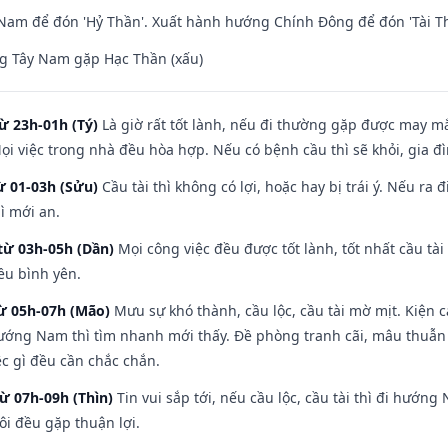
am để đón 'Hỷ Thần'. Xuất hành hướng Chính Đông để đón 'Tài Th
g Tây Nam gặp Hạc Thần (xấu)
ừ 23h-01h (Tý)
Là giờ rất tốt lành, nếu đi thường gặp được may mắ
ọi việc trong nhà đều hòa hợp. Nếu có bệnh cầu thì sẽ khỏi, gia 
ừ 01-03h (Sửu)
Cầu tài thì không có lợi, hoặc hay bị trái ý. Nếu ra 
ì mới an.
từ 03h-05h (Dần)
Mọi công việc đều được tốt lành, tốt nhất cầu t
ều bình yên.
từ 05h-07h (Mão)
Mưu sự khó thành, cầu lộc, cầu tài mờ mịt. Kiện c
hướng Nam thì tìm nhanh mới thấy. Đề phòng tranh cãi, mâu thuẫn
ệc gì đều cần chắc chắn.
từ 07h-09h (Thìn)
Tin vui sắp tới, nếu cầu lộc, cầu tài thì đi hướ
ôi đều gặp thuận lợi.