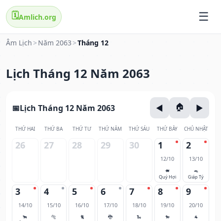
🗓️
Amlich.org
Âm Lịch
>
Năm 2063
>
Tháng 12
Lịch Tháng 12 Năm 2063
Lịch Tháng 12 Năm 2063
THỨ HAI
THỨ BA
THỨ TƯ
THỨ NĂM
THỨ SÁU
THỨ BẢY
CHỦ NHẬT
26
27
28
29
30
1
2
12/10
13/10
🐖
🐀
Quý Hợi
Giáp Tý
3
4
5
6
7
8
9
14/10
15/10
16/10
17/10
18/10
19/10
20/10
🐂
🐅
🐈
🐉
🐍
🐎
🐐