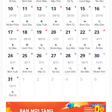
Ất Sửu
Bính Dần
Đinh Mão
Mậu Thìn
Kỷ Tỵ
Canh Ngọ
Tân Mùi
10
11
12
13
14
15
16
21/10
22/10
23/10
24/10
25/10
26/10
27/10
🐒
🐓
🐕
🐖
🐀
🐂
🐅
Nhâm Thân
Quý Dậu
Giáp Tuất
Ất Hợi
Bính Tý
Đinh Sửu
Mậu Dần
17
18
19
20
21
22
23
28/10
29/10
30/10
1/11
2/11
3/11
4/11
🐈
🐉
🐍
🐎
🐐
🐒
🐓
Kỷ Mão
Canh Thìn
Tân Tỵ
Nhâm Ngọ
Quý Mùi
Giáp Thân
Ất Dậu
24
25
26
27
28
29
30
5/11
6/11
7/11
8/11
9/11
10/11
11/11
🐕
🐖
🐀
🐂
🐅
🐈
🐉
Bính Tuất
Đinh Hợi
Mậu Tý
Kỷ Sửu
Canh Dần
Tân Mão
Nhâm Thìn
31
1
2
3
4
5
6
12/11
🐍
Quý Tỵ