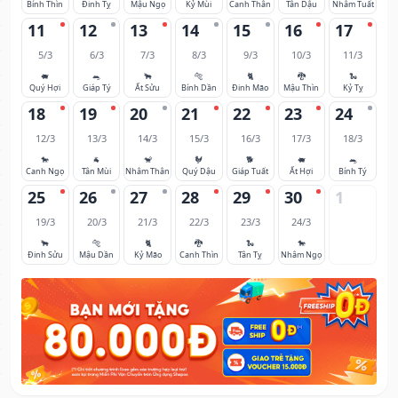
Bính Thìn
Đinh Tỵ
Mậu Ngọ
Kỷ Mùi
Canh Thân
Tân Dậu
Nhâm Tuất
11
12
13
14
15
16
17
5/3
6/3
7/3
8/3
9/3
10/3
11/3
🐖
🐀
🐂
🐅
🐈
🐉
🐍
Quý Hợi
Giáp Tý
Ất Sửu
Bính Dần
Đinh Mão
Mậu Thìn
Kỷ Tỵ
18
19
20
21
22
23
24
12/3
13/3
14/3
15/3
16/3
17/3
18/3
🐎
🐐
🐒
🐓
🐕
🐖
🐀
Canh Ngọ
Tân Mùi
Nhâm Thân
Quý Dậu
Giáp Tuất
Ất Hợi
Bính Tý
25
26
27
28
29
30
1
19/3
20/3
21/3
22/3
23/3
24/3
🐂
🐅
🐈
🐉
🐍
🐎
Đinh Sửu
Mậu Dần
Kỷ Mão
Canh Thìn
Tân Tỵ
Nhâm Ngọ