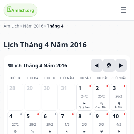
🗓️
Amlich.org
Âm Lịch
>
Năm 2016
>
Tháng 4
Lịch Tháng 4 Năm 2016
Lịch Tháng 4 Năm 2016
THỨ HAI
THỨ BA
THỨ TƯ
THỨ NĂM
THỨ SÁU
THỨ BẢY
CHỦ NHẬT
28
29
30
31
1
2
3
24/2
25/2
26/2
🐂
🐅
🐈
Quý Sửu
Giáp Dần
Ất Mão
4
5
6
7
8
9
10
27/2
28/2
29/2
1/3
2/3
3/3
4/3
🐉
🐍
🐎
🐐
🐒
🐓
🐕