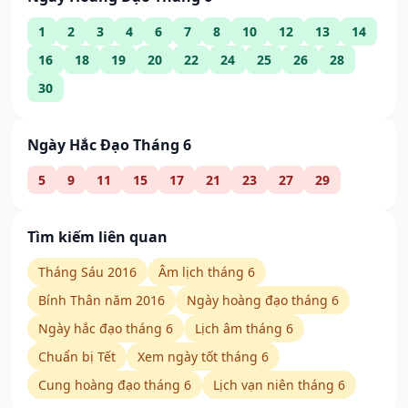
1
2
3
4
6
7
8
10
12
13
14
16
18
19
20
22
24
25
26
28
30
Ngày Hắc Đạo Tháng 6
5
9
11
15
17
21
23
27
29
Tìm kiếm liên quan
Tháng Sáu 2016
Âm lịch tháng 6
Bính Thân năm 2016
Ngày hoàng đạo tháng 6
Ngày hắc đạo tháng 6
Lịch âm tháng 6
Chuẩn bị Tết
Xem ngày tốt tháng 6
Cung hoàng đạo tháng 6
Lịch vạn niên tháng 6