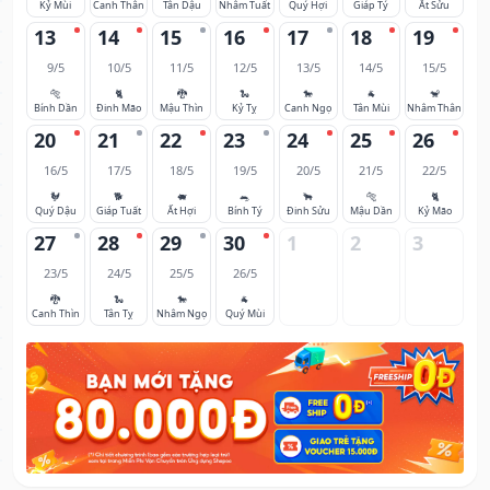
Kỷ Mùi
Canh Thân
Tân Dậu
Nhâm Tuất
Quý Hợi
Giáp Tý
Ất Sửu
13
14
15
16
17
18
19
9/5
10/5
11/5
12/5
13/5
14/5
15/5
🐅
🐈
🐉
🐍
🐎
🐐
🐒
Bính Dần
Đinh Mão
Mậu Thìn
Kỷ Tỵ
Canh Ngọ
Tân Mùi
Nhâm Thân
20
21
22
23
24
25
26
16/5
17/5
18/5
19/5
20/5
21/5
22/5
🐓
🐕
🐖
🐀
🐂
🐅
🐈
Quý Dậu
Giáp Tuất
Ất Hợi
Bính Tý
Đinh Sửu
Mậu Dần
Kỷ Mão
27
28
29
30
1
2
3
23/5
24/5
25/5
26/5
🐉
🐍
🐎
🐐
Canh Thìn
Tân Tỵ
Nhâm Ngọ
Quý Mùi