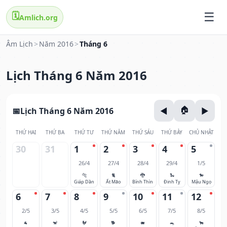
🗓️
Amlich.org
Âm Lịch
>
Năm 2016
>
Tháng 6
Lịch Tháng 6 Năm 2016
Lịch Tháng 6 Năm 2016
THỨ HAI
THỨ BA
THỨ TƯ
THỨ NĂM
THỨ SÁU
THỨ BẢY
CHỦ NHẬT
30
31
1
2
3
4
5
26/4
27/4
28/4
29/4
1/5
🐅
🐈
🐉
🐍
🐎
Giáp Dần
Ất Mão
Bính Thìn
Đinh Tỵ
Mậu Ngọ
6
7
8
9
10
11
12
2/5
3/5
4/5
5/5
6/5
7/5
8/5
🐐
🐒
🐓
🐕
🐖
🐀
🐂