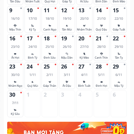
Tân Dậu
Nhâm Tuất
Quý Hợi
Giáp Tý
Ất Sửu
Bính Dần
Đinh Mão
9
10
11
12
13
14
15
16/10
17/10
18/10
19/10
20/10
21/10
22/10
🐉
🐍
🐎
🐐
🐒
🐓
🐕
Mậu Thìn
Kỷ Tỵ
Canh Ngọ
Tân Mùi
Nhâm Thân
Quý Dậu
Giáp Tuất
16
17
18
19
20
21
22
23/10
24/10
25/10
26/10
27/10
28/10
29/10
🐖
🐀
🐂
🐅
🐈
🐉
🐍
Ất Hợi
Bính Tý
Đinh Sửu
Mậu Dần
Kỷ Mão
Canh Thìn
Tân Tỵ
23
24
25
26
27
28
29
30/10
1/11
2/11
3/11
4/11
5/11
6/11
🐎
🐐
🐒
🐓
🐕
🐖
🐀
Nhâm Ngọ
Quý Mùi
Giáp Thân
Ất Dậu
Bính Tuất
Đinh Hợi
Mậu Tý
30
1
2
3
4
5
6
7/11
🐂
Kỷ Sửu