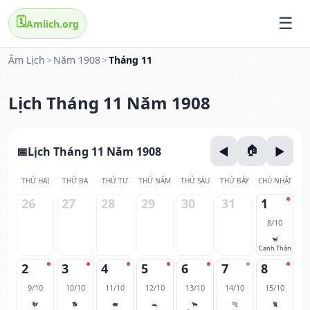
🗓️
Amlich.org
Âm Lịch
>
Năm 1908
>
Tháng 11
Lịch Tháng 11 Năm 1908
Lịch Tháng 11 Năm 1908
THỨ HAI
THỨ BA
THỨ TƯ
THỨ NĂM
THỨ SÁU
THỨ BẢY
CHỦ NHẬT
26
27
28
29
30
31
1
8/10
🐒
Canh Thân
2
3
4
5
6
7
8
9/10
10/10
11/10
12/10
13/10
14/10
15/10
🐓
🐕
🐖
🐀
🐂
🐅
🐈