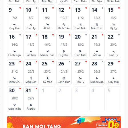
Bính Thìn
Đinh Tỵ
Mậu Ngọ
Kỷ Mùi
Canh Thân
Tân Dậu
Nhâm Tuất
9
10
11
12
13
14
15
7/2
8/2
9/2
10/2
11/2
12/2
13/2
🐖
🐀
🐂
🐅
🐈
🐉
🐍
Quý Hợi
Giáp Tý
Ất Sửu
Bính Dần
Đinh Mão
Mậu Thìn
Kỷ Tỵ
16
17
18
19
20
21
22
14/2
15/2
16/2
17/2
18/2
19/2
20/2
🐎
🐐
🐒
🐓
🐕
🐖
🐀
Canh Ngọ
Tân Mùi
Nhâm Thân
Quý Dậu
Giáp Tuất
Ất Hợi
Bính Tý
23
24
25
26
27
28
29
21/2
22/2
23/2
24/2
25/2
26/2
27/2
🐂
🐅
🐈
🐉
🐍
🐎
🐐
Đinh Sửu
Mậu Dần
Kỷ Mão
Canh Thìn
Tân Tỵ
Nhâm Ngọ
Quý Mùi
30
31
1
2
3
4
5
28/2
29/2
🐒
🐓
Giáp Thân
Ất Dậu