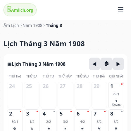
🗓️
Amlich.org
Âm Lịch
>
Năm 1908
>
Tháng 3
Lịch Tháng 3 Năm 1908
Lịch Tháng 3 Năm 1908
THỨ HAI
THỨ BA
THỨ TƯ
THỨ NĂM
THỨ SÁU
THỨ BẢY
CHỦ NHẬT
24
25
26
27
28
29
1
29/1
🐈
Ất Mão
2
3
4
5
6
7
8
30/1
1/2
2/2
3/2
4/2
5/2
6/2
🐉
🐍
🐎
🐐
🐒
🐓
🐕