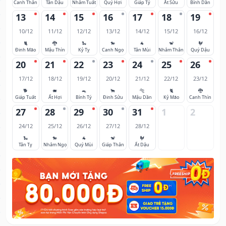
Canh Thân
Tân Dậu
Nhâm Tuất
Quý Hợi
Giáp Tý
Ất Sửu
Bính Dần
13
14
15
16
17
18
19
10/12
11/12
12/12
13/12
14/12
15/12
16/12
🐈
🐉
🐍
🐎
🐐
🐒
🐓
Đinh Mão
Mậu Thìn
Kỷ Tỵ
Canh Ngọ
Tân Mùi
Nhâm Thân
Quý Dậu
20
21
22
23
24
25
26
17/12
18/12
19/12
20/12
21/12
22/12
23/12
🐕
🐖
🐀
🐂
🐅
🐈
🐉
Giáp Tuất
Ất Hợi
Bính Tý
Đinh Sửu
Mậu Dần
Kỷ Mão
Canh Thìn
27
28
29
30
31
1
2
24/12
25/12
26/12
27/12
28/12
🐍
🐎
🐐
🐒
🐓
Tân Tỵ
Nhâm Ngọ
Quý Mùi
Giáp Thân
Ất Dậu