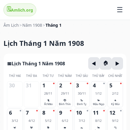
🗓️
Amlich.org
Âm Lịch
>
Năm 1908
>
Tháng 1
Lịch Tháng 1 Năm 1908
Lịch Tháng 1 Năm 1908
THỨ HAI
THỨ BA
THỨ TƯ
THỨ NĂM
THỨ SÁU
THỨ BẢY
CHỦ NHẬT
30
31
1
2
3
4
5
28/11
29/11
30/11
1/12
2/12
🐈
🐉
🐍
🐎
🐐
Ất Mão
Bính Thìn
Đinh Tỵ
Mậu Ngọ
Kỷ Mùi
6
7
8
9
10
11
12
3/12
4/12
5/12
6/12
7/12
8/12
9/12
🐒
🐓
🐕
🐖
🐀
🐂
🐅