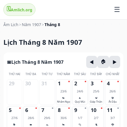
🗓️
Amlich.org
Âm Lịch
>
Năm 1907
>
Tháng 8
Lịch Tháng 8 Năm 1907
Lịch Tháng 8 Năm 1907
THỨ HAI
THỨ BA
THỨ TƯ
THỨ NĂM
THỨ SÁU
THỨ BẢY
CHỦ NHẬT
29
30
31
1
2
3
4
23/6
24/6
25/6
26/6
🐎
🐐
🐒
🐓
Nhâm Ngọ
Quý Mùi
Giáp Thân
Ất Dậu
5
6
7
8
9
10
11
27/6
28/6
29/6
30/6
1/7
2/7
3/7
🐕
🐖
🐀
🐂
🐅
🐈
🐉