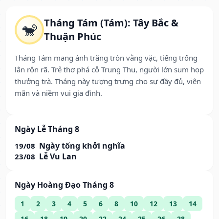
Tháng Tám (Tám): Tây Bắc &
🐒
Thuận Phúc
Tháng Tám mang ánh trăng tròn vằng vặc, tiếng trống
lân rộn rã. Trẻ thơ phá cỗ Trung Thu, người lớn sum họp
thưởng trà. Tháng này tượng trưng cho sự đầy đủ, viên
mãn và niềm vui gia đình.
Ngày Lễ Tháng 8
Ngày tổng khởi nghĩa
19/08
Lễ Vu Lan
23/08
Ngày Hoàng Đạo Tháng 8
1
2
3
4
5
6
8
10
12
13
14
16
18
19
20
22
24
25
26
28