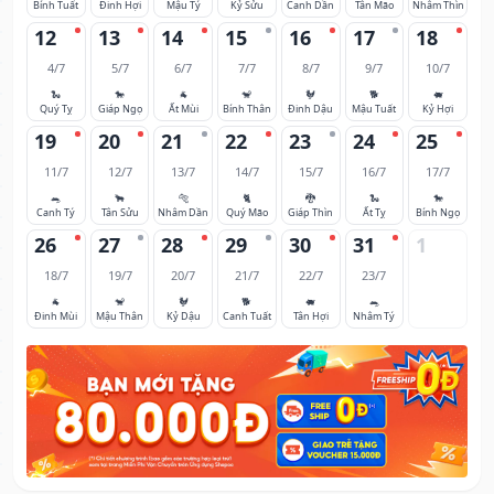
Bính Tuất
Đinh Hợi
Mậu Tý
Kỷ Sửu
Canh Dần
Tân Mão
Nhâm Thìn
12
13
14
15
16
17
18
4/7
5/7
6/7
7/7
8/7
9/7
10/7
🐍
🐎
🐐
🐒
🐓
🐕
🐖
Quý Tỵ
Giáp Ngọ
Ất Mùi
Bính Thân
Đinh Dậu
Mậu Tuất
Kỷ Hợi
19
20
21
22
23
24
25
11/7
12/7
13/7
14/7
15/7
16/7
17/7
🐀
🐂
🐅
🐈
🐉
🐍
🐎
Canh Tý
Tân Sửu
Nhâm Dần
Quý Mão
Giáp Thìn
Ất Tỵ
Bính Ngọ
26
27
28
29
30
31
1
18/7
19/7
20/7
21/7
22/7
23/7
🐐
🐒
🐓
🐕
🐖
🐀
Đinh Mùi
Mậu Thân
Kỷ Dậu
Canh Tuất
Tân Hợi
Nhâm Tý