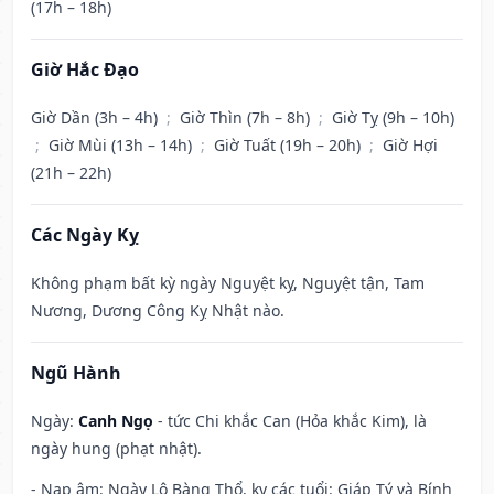
(17h – 18h)
Giờ Hắc Đạo
Giờ Dần (3h – 4h)
;
Giờ Thìn (7h – 8h)
;
Giờ Tỵ (9h – 10h)
;
Giờ Mùi (13h – 14h)
;
Giờ Tuất (19h – 20h)
;
Giờ Hợi
(21h – 22h)
Các Ngày Kỵ
Không phạm bất kỳ ngày Nguyệt kỵ, Nguyệt tận, Tam
Nương, Dương Công Kỵ Nhật nào.
Ngũ Hành
Ngày:
Canh Ngọ
- tức Chi khắc Can (Hỏa khắc Kim), là
ngày hung (phạt nhật).
- Nạp âm: Ngày Lộ Bàng Thổ, kỵ các tuổi: Giáp Tý và Bính