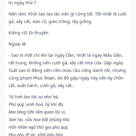
trị ngày thứ 7.
Nên làm
: Khởi tạo tạo tác việc gì cũng tốt. Tốt nhất là cưới
gả, xây cất, dọn cỏ, gieo trồng, lấy giống.
Kiêng cữ
: Đi thuyền
Ngoại lệ
:
- Sao Vị mất chí khí tại ngày Dần, nhất là ngày Mậu Dần,
rất hung, không nên cưới gả, xây cất nhà cửa. Gặp ngày
Tuất sao Vị đăng viên nên mưu cầu công danh tốt, nhưng
cũng phạm Phục Đoạn, do đó gặp ngày này nên kỵ chôn
cất, xuất hành, cưới gả, xây cất...
“Vị tinh tạo tác sự như hà,
Phú quý, vinh hoa, hỷ khí đa,
Mai táng tiến lâm quan lộc vị,
Tam tai, cửu họa bất phùng tha.
Hôn nhân ngộ thử gia phú quý,
Phu phụ tề mi, vĩnh bảo hòa,