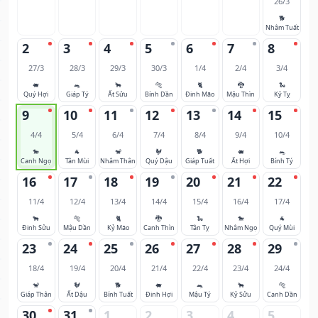
26/3
🐕
Nhâm Tuất
2
3
4
5
6
7
8
27/3
28/3
29/3
30/3
1/4
2/4
3/4
🐖
🐀
🐂
🐅
🐈
🐉
🐍
Quý Hợi
Giáp Tý
Ất Sửu
Bính Dần
Đinh Mão
Mậu Thìn
Kỷ Tỵ
9
10
11
12
13
14
15
4/4
5/4
6/4
7/4
8/4
9/4
10/4
🐎
🐐
🐒
🐓
🐕
🐖
🐀
Canh Ngọ
Tân Mùi
Nhâm Thân
Quý Dậu
Giáp Tuất
Ất Hợi
Bính Tý
16
17
18
19
20
21
22
11/4
12/4
13/4
14/4
15/4
16/4
17/4
🐂
🐅
🐈
🐉
🐍
🐎
🐐
Đinh Sửu
Mậu Dần
Kỷ Mão
Canh Thìn
Tân Tỵ
Nhâm Ngọ
Quý Mùi
23
24
25
26
27
28
29
18/4
19/4
20/4
21/4
22/4
23/4
24/4
🐒
🐓
🐕
🐖
🐀
🐂
🐅
Giáp Thân
Ất Dậu
Bính Tuất
Đinh Hợi
Mậu Tý
Kỷ Sửu
Canh Dần
30
31
1
2
3
4
5