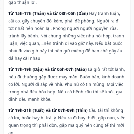
gặp thuận lợi.
Từ 15h-17h (Thân) và từ 03h-05h (Dần)
Hay tranh luận,
cãi cọ, gây chuyện đói kém, phải đề phòng. Người ra đi
tốt nhất nên hoãn lại. Phòng người người nguyền rủa,
tránh lây bệnh. Nói chung những việc như hội họp, tranh
luận, việc quan,…nên tránh đi vào giờ này. Nếu bắt buộc
phải đi vào giờ này thì nên giữ miệng để hạn ché gây ẩu
đả hay cãi nhau.
Từ 17h-19h (Dậu) và từ 05h-07h (Mão)
Là giờ rất tốt lành,
nếu đi thường gặp được may mắn. Buôn bán, kinh doanh
có lời. Người đi sắp về nhà. Phụ nữ có tin mừng. Mọi việc
trong nhà đều hòa hợp. Nếu có bệnh cầu thì sẽ khỏi, gia
đình đều mạnh khỏe.
Từ 19h-21h (Tuất) và từ 07h-09h (Thìn)
Cầu tài thì không
có lợi, hoặc hay bị trái ý. Nếu ra đi hay thiệt, gặp nạn, việc
quan trọng thì phải đòn, gặp ma quỷ nên cúng tế thì mới
an.