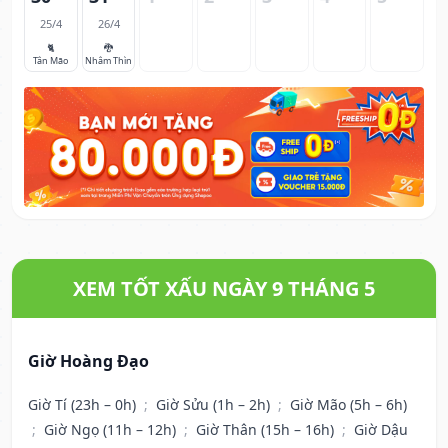
25/4
26/4
🐈
🐉
Tân Mão
Nhâm Thìn
XEM TỐT XẤU NGÀY 9 THÁNG 5
Giờ Hoàng Đạo
Giờ Tí (23h – 0h)
;
Giờ Sửu (1h – 2h)
;
Giờ Mão (5h – 6h)
;
Giờ Ngọ (11h – 12h)
;
Giờ Thân (15h – 16h)
;
Giờ Dậu