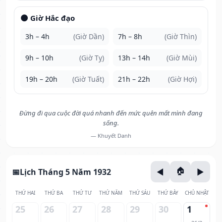
🌑 Giờ Hắc đạo
3h – 4h
(Giờ Dần)
7h – 8h
(Giờ Thìn)
9h – 10h
(Giờ Tỵ)
13h – 14h
(Giờ Mùi)
19h – 20h
(Giờ Tuất)
21h – 22h
(Giờ Hợi)
Đừng đi qua cuộc đời quá nhanh đến mức quên mất mình đang
sống.
— Khuyết Danh
Lịch Tháng 5 Năm 1932
THỨ HAI
THỨ BA
THỨ TƯ
THỨ NĂM
THỨ SÁU
THỨ BẢY
CHỦ NHẬT
25
26
27
28
29
30
1