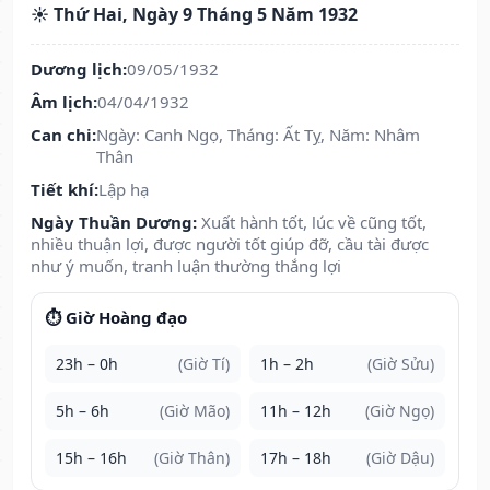
☀️ Thứ Hai, Ngày 9 Tháng 5 Năm 1932
Dương lịch:
09/05/1932
Âm lịch:
04/04/1932
Can chi:
Ngày: Canh Ngọ, Tháng: Ất Tỵ, Năm: Nhâm
Thân
Tiết khí:
Lập hạ
Ngày Thuần Dương:
Xuất hành tốt, lúc về cũng tốt,
nhiều thuận lợi, được người tốt giúp đỡ, cầu tài được
như ý muốn, tranh luận thường thắng lợi
⏱️ Giờ Hoàng đạo
23h – 0h
(Giờ Tí)
1h – 2h
(Giờ Sửu)
5h – 6h
(Giờ Mão)
11h – 12h
(Giờ Ngọ)
15h – 16h
(Giờ Thân)
17h – 18h
(Giờ Dậu)