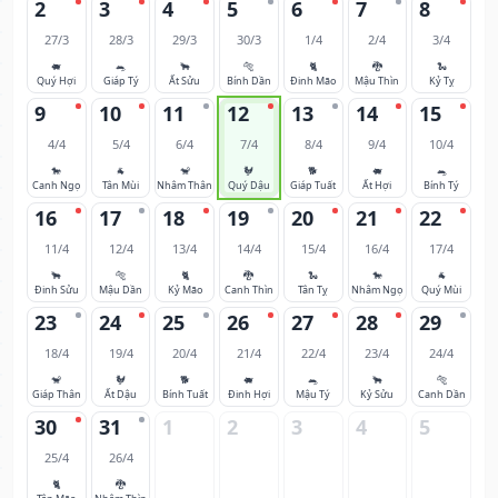
2
3
4
5
6
7
8
27/3
28/3
29/3
30/3
1/4
2/4
3/4
🐖
🐀
🐂
🐅
🐈
🐉
🐍
Quý Hợi
Giáp Tý
Ất Sửu
Bính Dần
Đinh Mão
Mậu Thìn
Kỷ Tỵ
9
10
11
12
13
14
15
4/4
5/4
6/4
7/4
8/4
9/4
10/4
🐎
🐐
🐒
🐓
🐕
🐖
🐀
Canh Ngọ
Tân Mùi
Nhâm Thân
Quý Dậu
Giáp Tuất
Ất Hợi
Bính Tý
16
17
18
19
20
21
22
11/4
12/4
13/4
14/4
15/4
16/4
17/4
🐂
🐅
🐈
🐉
🐍
🐎
🐐
Đinh Sửu
Mậu Dần
Kỷ Mão
Canh Thìn
Tân Tỵ
Nhâm Ngọ
Quý Mùi
23
24
25
26
27
28
29
18/4
19/4
20/4
21/4
22/4
23/4
24/4
🐒
🐓
🐕
🐖
🐀
🐂
🐅
Giáp Thân
Ất Dậu
Bính Tuất
Đinh Hợi
Mậu Tý
Kỷ Sửu
Canh Dần
30
31
1
2
3
4
5
25/4
26/4
🐈
🐉