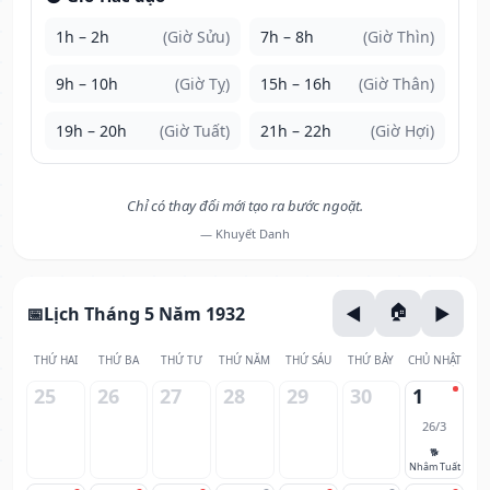
1h – 2h
(Giờ Sửu)
7h – 8h
(Giờ Thìn)
9h – 10h
(Giờ Tỵ)
15h – 16h
(Giờ Thân)
19h – 20h
(Giờ Tuất)
21h – 22h
(Giờ Hợi)
Chỉ có thay đổi mới tạo ra bước ngoặt.
— Khuyết Danh
Lịch Tháng 5 Năm 1932
THỨ HAI
THỨ BA
THỨ TƯ
THỨ NĂM
THỨ SÁU
THỨ BẢY
CHỦ NHẬT
25
26
27
28
29
30
1
26/3
🐕
Nhâm Tuất