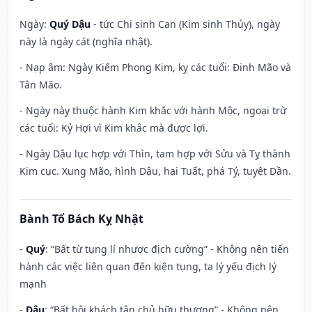
Ngày:
Quý Dậu
- tức Chi sinh Can (Kim sinh Thủy), ngày
này là ngày cát (nghĩa nhật).
- Nạp âm: Ngày Kiếm Phong Kim, kỵ các tuổi: Đinh Mão và
Tân Mão.
- Ngày này thuộc hành Kim khắc với hành Mộc, ngoại trừ
các tuổi: Kỷ Hợi vì Kim khắc mà được lợi.
- Ngày Dậu lục hợp với Thìn, tam hợp với Sửu và Tỵ thành
Kim cục. Xung Mão, hình Dậu, hại Tuất, phá Tý, tuyệt Dần.
Bành Tổ Bách Kỵ Nhật
-
Quý
: “Bất từ tụng lí nhược địch cường” - Không nên tiến
hành các việc liên quan đến kiện tụng, ta lý yếu địch lý
mạnh
-
Dậu
: “Bất hội khách tân chủ hữu thương” - Không nên