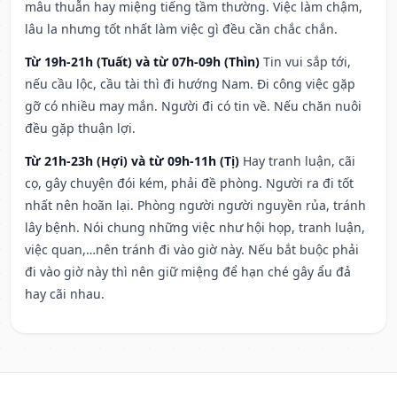
mâu thuẫn hay miệng tiếng tầm thường. Việc làm chậm,
lâu la nhưng tốt nhất làm việc gì đều cần chắc chắn.
Từ 19h-21h (Tuất) và từ 07h-09h (Thìn)
Tin vui sắp tới,
nếu cầu lộc, cầu tài thì đi hướng Nam. Đi công việc gặp
gỡ có nhiều may mắn. Người đi có tin về. Nếu chăn nuôi
đều gặp thuận lợi.
Từ 21h-23h (Hợi) và từ 09h-11h (Tị)
Hay tranh luận, cãi
cọ, gây chuyện đói kém, phải đề phòng. Người ra đi tốt
nhất nên hoãn lại. Phòng người người nguyền rủa, tránh
lây bệnh. Nói chung những việc như hội họp, tranh luận,
việc quan,…nên tránh đi vào giờ này. Nếu bắt buộc phải
đi vào giờ này thì nên giữ miệng để hạn ché gây ẩu đả
hay cãi nhau.