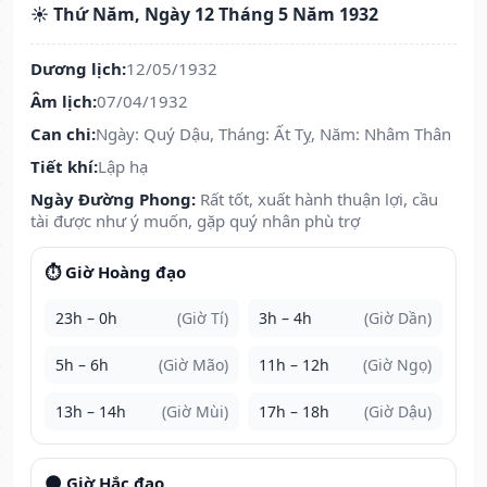
☀️ Thứ Năm, Ngày 12 Tháng 5 Năm 1932
Dương lịch:
12/05/1932
Âm lịch:
07/04/1932
Can chi:
Ngày: Quý Dậu, Tháng: Ất Tỵ, Năm: Nhâm Thân
Tiết khí:
Lập hạ
Ngày Đường Phong:
Rất tốt, xuất hành thuận lợi, cầu
tài được như ý muốn, gặp quý nhân phù trợ
⏱️ Giờ Hoàng đạo
23h – 0h
(Giờ Tí)
3h – 4h
(Giờ Dần)
5h – 6h
(Giờ Mão)
11h – 12h
(Giờ Ngọ)
13h – 14h
(Giờ Mùi)
17h – 18h
(Giờ Dậu)
🌑 Giờ Hắc đạo