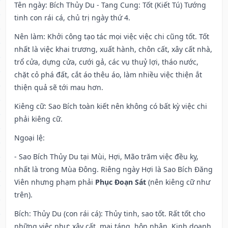
Tên ngày
: Bích Thủy Du - Tang Cung: Tốt (Kiết Tú) Tướng
tinh con rái cá, chủ trị ngày thứ 4.
Nên làm
: Khởi công tạo tác mọi việc việc chi cũng tốt. Tốt
nhất là việc khai trương, xuất hành, chôn cất, xây cất nhà,
trổ cửa, dựng cửa, cưới gả, các vụ thuỷ lợi, tháo nước,
chặt cỏ phá đất, cắt áo thêu áo, làm nhiều việc thiện ắt
thiện quả sẽ tới mau hơn.
Kiêng cữ
: Sao Bích toàn kiết nên không có bất kỳ việc chi
phải kiêng cữ.
Ngoại lệ
:
- Sao Bích Thủy Du tại Mùi, Hợi, Mão trăm việc đều kỵ,
nhất là trong Mùa Đông. Riêng ngày Hợi là Sao Bích Đăng
Viên nhưng phạm phải
Phục Đoạn Sát
(nên kiêng cữ như
trên).
Bích: Thủy Du (con rái cá): Thủy tinh, sao tốt. Rất tốt cho
những việc như: xây cất, mai táng, hôn nhân. Kinh doanh