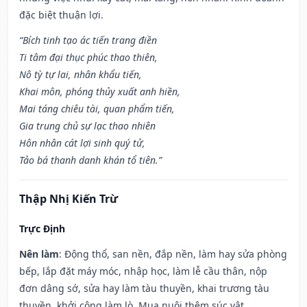
đặc biệt thuận lợi.
“Bích tinh tạo ác tiến trang điền
Ti tâm đại thục phúc thao thiên,
Nô tỳ tự lai, nhân khẩu tiến,
Khai môn, phóng thủy xuất anh hiền,
Mai táng chiêu tài, quan phẩm tiến,
Gia trung chủ sự lạc thao nhiên
Hôn nhân cát lợi sinh quý tử,
Tảo bá thanh danh khán tổ tiên.”
Thập Nhị Kiến Trừ
Trực Định
Nên làm
: Động thổ, san nền, đắp nền, làm hay sửa phòng
bếp, lắp đặt máy móc, nhập học, làm lễ cầu thân, nộp
đơn dâng sớ, sửa hay làm tàu thuyền, khai trương tàu
thuyền, khởi công làm lò. Mua nuôi thêm súc vật.