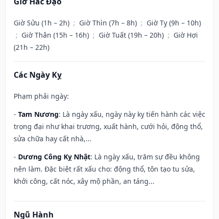
Giờ Hắc Đạo
Giờ Sửu (1h – 2h)
;
Giờ Thìn (7h – 8h)
;
Giờ Tỵ (9h – 10h)
;
Giờ Thân (15h – 16h)
;
Giờ Tuất (19h – 20h)
;
Giờ Hợi
(21h – 22h)
Các Ngày Kỵ
Phạm phải ngày:
-
Tam Nương
: Là ngày xấu, ngày này kỵ tiến hành các việc
trọng đại như khai trương, xuất hành, cưới hỏi, động thổ,
sửa chữa hay cất nhà,...
-
Dương Công Kỵ Nhật
: Là ngày xấu, trăm sự đều không
nên làm. Đặc biệt rất xấu cho: động thổ, tôn tạo tu sửa,
khởi công, cất nóc, xây mộ phần, an táng...
Ngũ Hành