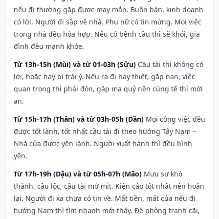
nếu đi thường gặp được may mắn. Buôn bán, kinh doanh
có lời. Người đi sắp về nhà. Phụ nữ có tin mừng. Mọi việc
trong nhà đều hòa hợp. Nếu có bệnh cầu thì sẽ khỏi, gia
đình đều mạnh khỏe.
Từ 13h-15h (Mùi) và từ 01-03h (Sửu)
Cầu tài thì không có
lợi, hoặc hay bị trái ý. Nếu ra đi hay thiệt, gặp nạn, việc
quan trọng thì phải đòn, gặp ma quỷ nên cúng tế thì mới
an.
Từ 15h-17h (Thân) và từ 03h-05h (Dần)
Mọi công việc đều
được tốt lành, tốt nhất cầu tài đi theo hướng Tây Nam –
Nhà cửa được yên lành. Người xuất hành thì đều bình
yên.
Từ 17h-19h (Dậu) và từ 05h-07h (Mão)
Mưu sự khó
thành, cầu lộc, cầu tài mờ mịt. Kiện cáo tốt nhất nên hoãn
lại. Người đi xa chưa có tin về. Mất tiền, mất của nếu đi
hướng Nam thì tìm nhanh mới thấy. Đề phòng tranh cãi,