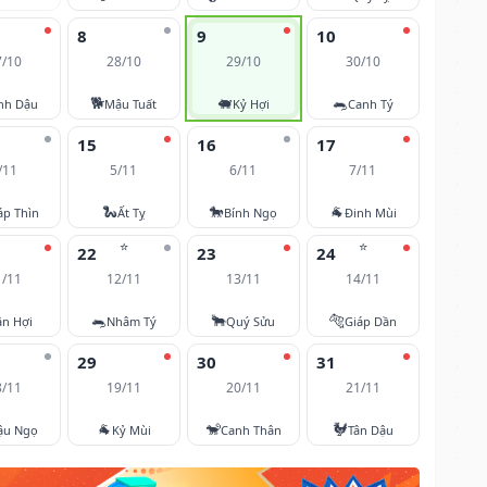
8
9
10
7/10
28/10
29/10
30/10
🐕
🐖
🐀
nh Dậu
Mậu Tuất
Kỷ Hợi
Canh Tý
15
16
17
/11
5/11
6/11
7/11
🐍
🐎
🐐
áp Thìn
Ất Tỵ
Bính Ngọ
Đinh Mùi
⭐
⭐
22
23
24
1/11
12/11
13/11
14/11
🐀
🐂
🐅
ân Hợi
Nhâm Tý
Quý Sửu
Giáp Dần
29
30
31
8/11
19/11
20/11
21/11
🐐
🐒
🐓
ậu Ngọ
Kỷ Mùi
Canh Thân
Tân Dậu