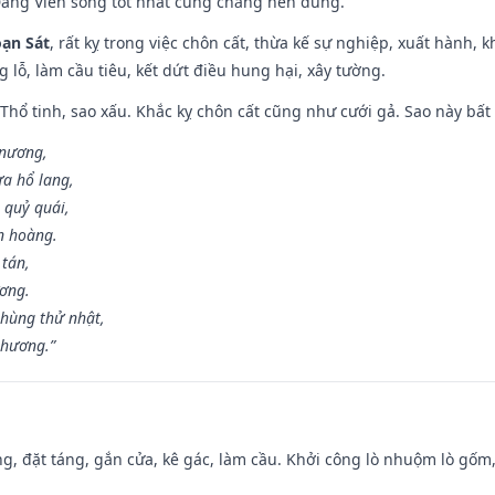
Đăng Viên song tốt nhất cũng chẳng nên dùng.
ạn Sát
, rất kỵ trong việc chôn cất, thừa kế sự nghiệp, xuất hành, 
g lỗ, làm cầu tiêu, kết dứt điều hung hại, xây tường.
 Thổ tinh, sao xấu. Khắc kỵ chôn cất cũng như cưới gả. Sao này bất l
 nương,
a hổ lang,
 quỷ quái,
n hoàng.
 tán,
ương.
hùng thử nhật,
 hương.”
ng, đặt táng, gắn cửa, kê gác, làm cầu. Khởi công lò nhuộm lò gốm,