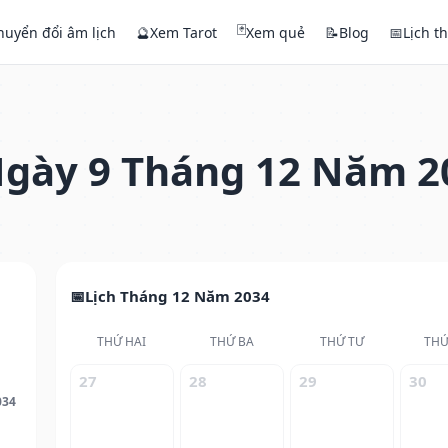
🃏
huyển đổi âm lịch
🔮
Xem Tarot
Xem quẻ
📝
Blog
📅
Lịch t
gày 9 Tháng 12 Năm 2
Lịch Tháng 12 Năm 2034
THỨ HAI
THỨ BA
THỨ TƯ
THỨ
27
28
29
30
034