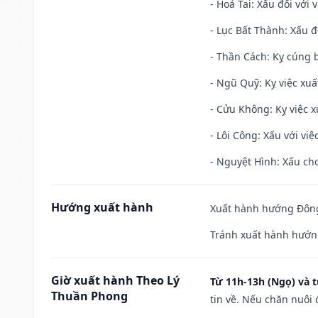
- Hoả Tai: Xấu đối với 
- Lục Bất Thành: Xấu đ
- Thần Cách: Kỵ cúng b
- Ngũ Quỹ: Kỵ việc xuấ
- Cửu Không: Kỵ việc x
- Lôi Công: Xấu với vi
- Nguyệt Hình: Xấu cho
Hướng xuất hành
Xuất hành hướng Đông
Tránh xuất hành hướng
Giờ xuất hành Theo Lý
Từ 11h-13h (Ngọ) và t
Thuần Phong
tin về. Nếu chăn nuôi 