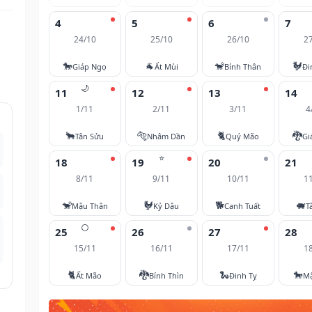
4
5
6
7
24/10
25/10
26/10
2
🐎
🐐
🐒
🐓
Giáp Ngọ
Ất Mùi
Bính Thân
Đi
🌙
11
12
13
14
1/11
2/11
3/11
4
🐂
🐅
🐈
🐉
Tân Sửu
Nhâm Dần
Quý Mão
Gi
⭐
18
19
20
21
8/11
9/11
10/11
1
🐒
🐓
🐕
🐖
Mậu Thân
Kỷ Dậu
Canh Tuất
T
🌕
25
26
27
28
15/11
16/11
17/11
1
🐈
🐉
🐍
🐎
Ất Mão
Bính Thìn
Đinh Tỵ
M