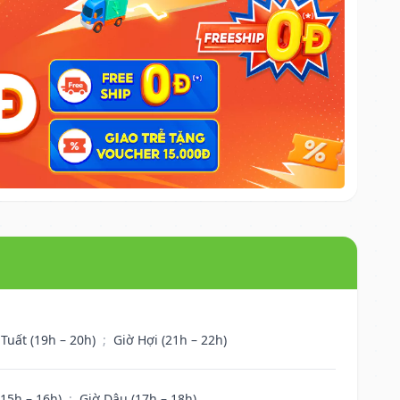
 Tuất (19h – 20h)
;
Giờ Hợi (21h – 22h)
(15h – 16h)
;
Giờ Dậu (17h – 18h)