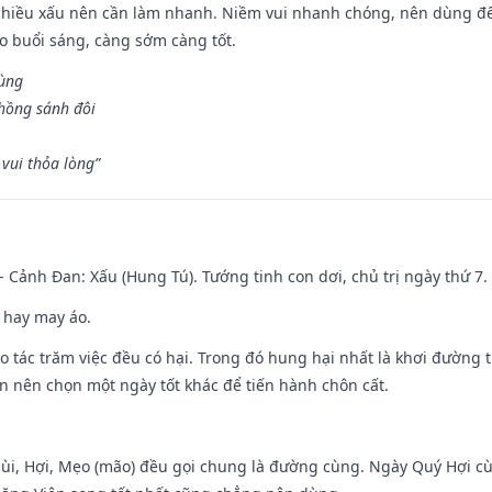
chiều xấu nên cần làm nhanh. Niềm vui nhanh chóng, nên dùng để 
ào buổi sáng, càng sớm càng tốt.
hùng
hồng sánh đôi
vui thỏa lòng”
- Cảnh Đan: Xấu (Hung Tú). Tướng tinh con dơi, chủ trị ngày thứ 7.
 hay may áo.
ạo tác trăm việc đều có hại. Trong đó hung hại nhất là khơi đường t
n nên chọn một ngày tốt khác để tiến hành chôn cất.
Mùi, Hợi, Mẹo (mão) đều gọi chung là đường cùng. Ngày Quý Hợi cù