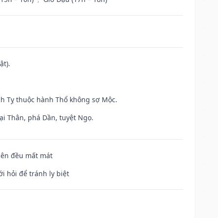
ật).
inh Tỵ thuộc hành Thổ không sợ Mộc.
ại Thân, phá Dần, tuyệt Ngọ.
 bên đều mất mát
i hỏi để tránh ly biệt