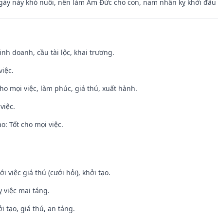
gày này khó nuôi, nên làm Âm Đức cho con, nam nhân kỵ khởi đầu
 kinh doanh, cầu tài lộc, khai trương.
việc.
cho mọi việc, làm phúc, giá thú, xuất hành.
việc.
: Tốt cho mọi việc.
i việc giá thú (cưới hỏi), khởi tạo.
 việc mai táng.
i tạo, giá thú, an táng.