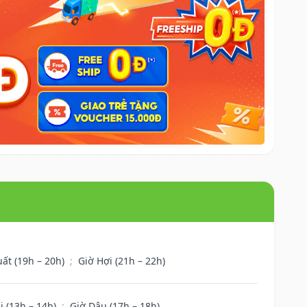
uất (19h – 20h)
;
Giờ Hợi (21h – 22h)
i (13h – 14h)
;
Giờ Dậu (17h – 18h)