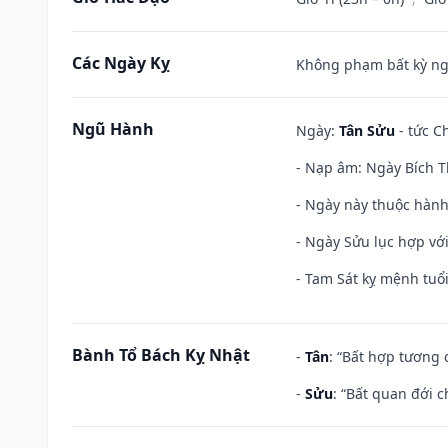
Các Ngày Kỵ
Không phạm bất kỳ ngày
Ngũ Hành
Ngày:
Tân Sửu
- tức C
- Nạp âm: Ngày Bích T
- Ngày này thuộc hành
- Ngày Sửu lục hợp với
- Tam Sát kỵ mệnh tuổi
Bành Tổ Bách Kỵ Nhật
-
Tân
: “Bất hợp tương
-
Sửu
: “Bất quan đới 