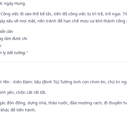
ức ngày Hung.
Công việc đi vào thế bế tắc, tiến độ công việc bị trì trệ, trở ngại. 
ày xấu về mọi mặt, nên tránh để hạn chế mưu sự khó thành công 
hẩn cần
ng làm được chi
i
 ly bất tường.”
 Yến - Kiên Đàm: Xấu (Bình Tú) Tướng tinh con chim én, chủ trị ng
ình yên, chôn cất rất tốt.
gác đòn đông, dựng nhà, tháo nước, đào mương rạch, đi thuyền hay
 khác để tiến hành.