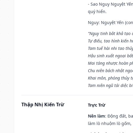
- Sao Nguy Nguyệt Yến 
quý hiển.
Nguy: Nguyệt Yến (con 
“Nguy tinh bât khả tạo
Tự điếu, tao hình kiến 
Tam tuế hài nhi tao thủ
Hậu sinh xuất ngoại bấ
Mai táng nhược hoàn p
Chu niên bách nhật ngọ
Khai môn, phóng thủy t
Tam niên ngũ tái diệc b
Thập Nhị Kiến Trừ
Trực Trừ
Nên làm
: Động đất, b
làm lò nhuộm lò gốm,