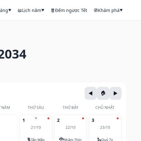
háng
📖
Lịch năm
🧧
Đếm ngược Tết
🧭
Khám phá
▼
▼
▼
2034
 NĂM
THỨ SÁU
THỨ BẢY
CHỦ NHẬT
⭐
1
2
3
21/10
22/10
23/10
🐈
🐉
🐍
Tân Mão
Nhâm Thìn
Quý Tỵ