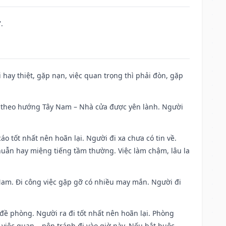
.
đi hay thiệt, gặp nạn, việc quan trọng thì phải đòn, gặp
 đi theo hướng Tây Nam – Nhà cửa được yên lành. Người
áo tốt nhất nên hoãn lại. Người đi xa chưa có tin về.
huẫn hay miệng tiếng tầm thường. Việc làm chậm, lâu la
g Nam. Đi công việc gặp gỡ có nhiều may mắn. Người đi
 đề phòng. Người ra đi tốt nhất nên hoãn lại. Phòng
 việc quan,…nên tránh đi vào giờ này. Nếu bắt buộc