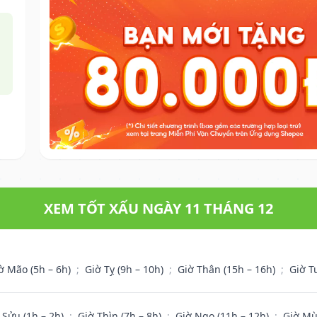
XEM TỐT XẤU NGÀY 11 THÁNG 12
ờ Mão (5h – 6h)
;
Giờ Tỵ (9h – 10h)
;
Giờ Thân (15h – 16h)
;
Giờ T
 Sửu (1h – 2h)
;
Giờ Thìn (7h – 8h)
;
Giờ Ngọ (11h – 12h)
;
Giờ Mù