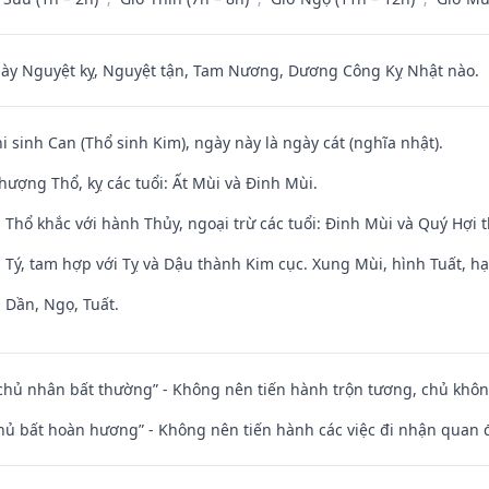
 Nguyệt kỵ, Nguyệt tận, Tam Nương, Dương Công Kỵ Nhật nào.
hi sinh Can (Thổ sinh Kim), ngày này là ngày cát (nghĩa nhật).
hượng Thổ, kỵ các tuổi: Ất Mùi và Đinh Mùi.
 Thổ khắc với hành Thủy, ngoại trừ các tuổi: Đinh Mùi và Quý Hợi
 Tý, tam hợp với Tỵ và Dậu thành Kim cục. Xung Mùi, hình Tuất, hạ
 Dần, Ngọ, Tuất.
 chủ nhân bất thường” - Không nên tiến hành trộn tương, chủ kh
chủ bất hoàn hương” - Không nên tiến hành các việc đi nhận quan 