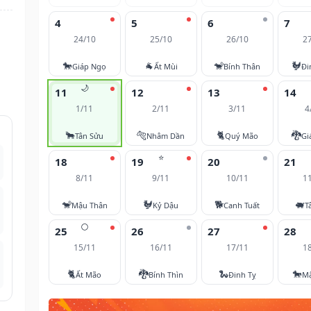
4
5
6
7
24/10
25/10
26/10
2
🐎
🐐
🐒
🐓
Giáp Ngọ
Ất Mùi
Bính Thân
Đi
🌙
11
12
13
14
1/11
2/11
3/11
4
🐂
🐅
🐈
🐉
Tân Sửu
Nhâm Dần
Quý Mão
Gi
⭐
18
19
20
21
8/11
9/11
10/11
1
🐒
🐓
🐕
🐖
Mậu Thân
Kỷ Dậu
Canh Tuất
T
🌕
25
26
27
28
15/11
16/11
17/11
1
🐈
🐉
🐍
🐎
Ất Mão
Bính Thìn
Đinh Tỵ
M