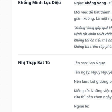
Khổng Minh Lục Diệu
Ngày:
Không Vong
- t
Mọi việc dễ bất thành. 
giảm xuống. Là một ng
“Không Vong gặp quẻ k
Bệnh tật khẩn thiết chẳ
Không thì ôn tiểu thê nh
Không thì trộm cắp phân
Nhị Thập Bát Tú
Tên sao
: Sao Nguy
Tên ngày
: Nguy Nguyệt
Nên làm
: Lót giường b
Kiêng cữ
: Những việc 
cửa thì nên chọn ngày
Ngoại lệ
: