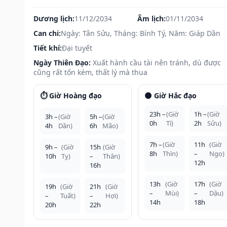
Dương lịch:
11/12/2034
Âm lịch:
01/11/2034
Can chi:
Ngày: Tân Sửu, Tháng: Bính Tý, Năm: Giáp Dần
Tiết khí:
Đại tuyết
Ngày Thiên Đạo:
Xuất hành cầu tài nên tránh, dù được
cũng rất tốn kém, thất lý mà thua
⏱️ Giờ Hoàng đạo
🌑 Giờ Hắc đạo
23h –
(Giờ
1h –
(Giờ
3h –
(Giờ
5h –
(Giờ
0h
Tí)
2h
Sửu)
4h
Dần)
6h
Mão)
7h –
(Giờ
11h
(Giờ
9h –
(Giờ
15h
(Giờ
8h
Thìn)
–
Ngọ)
10h
Tỵ)
–
Thân)
12h
16h
13h
(Giờ
17h
(Giờ
19h
(Giờ
21h
(Giờ
–
Mùi)
–
Dậu)
–
Tuất)
–
Hợi)
14h
18h
20h
22h