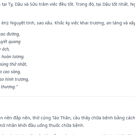
tại Tỵ, Dậu và Sửu trăm việc đều tốt. Trong đó, tại Dậu tốt nhất.
én): Nguyệt tinh, sao xấu. Khắc kỵ việc khai trương, an táng và xâ
 cao đường,
huyết quang
y ách,
t hoàn lương.
hùng thử nhật,
a cao sàng,
ạo hình trượng,
i thương.”
an nền đắp nền, thờ cúng Táo Thần, cầu thầy chữa bệnh bằng cách
 nữ nhân khởi đầu uống thuốc chữa bệnh.