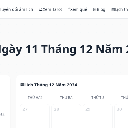
🃏
huyển đổi âm lịch
🔮
Xem Tarot
Xem quẻ
📝
Blog
📅
Lịch t
gày 11 Tháng 12 Năm 
Lịch Tháng 12 Năm 2034
THỨ HAI
THỨ BA
THỨ TƯ
THỨ
27
28
29
30
034