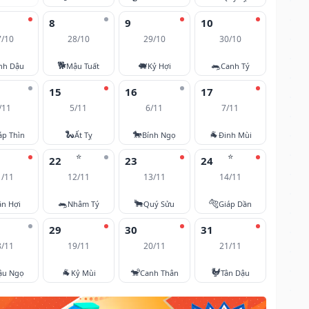
8
9
10
7/10
28/10
29/10
30/10
🐕
🐖
🐀
nh Dậu
Mậu Tuất
Kỷ Hợi
Canh Tý
15
16
17
/11
5/11
6/11
7/11
🐍
🐎
🐐
áp Thìn
Ất Tỵ
Bính Ngọ
Đinh Mùi
⭐
⭐
22
23
24
1/11
12/11
13/11
14/11
🐀
🐂
🐅
ân Hợi
Nhâm Tý
Quý Sửu
Giáp Dần
29
30
31
8/11
19/11
20/11
21/11
🐐
🐒
🐓
ậu Ngọ
Kỷ Mùi
Canh Thân
Tân Dậu