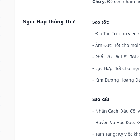
Chú ý
: Đẻ con nhằm n
Ngọc Hạp Thông Thư
Sao tốt
:
- Địa Tài: Tốt cho việc
- Âm Đức: Tốt cho mọi 
- Phổ Hộ (Hội Hộ): Tốt 
- Lục Hợp: Tốt cho mọi 
- Kim Đường Hoàng Đạo
Sao xấu
:
- Nhân Cách: Xấu đối vớ
- Huyền Vũ Hắc Đạo: Kỵ
- Tam Tang: Kỵ việc khở