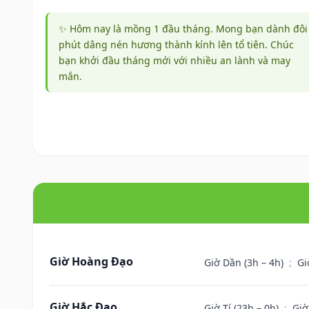
✨ Hôm nay là mồng 1 đầu tháng. Mong bạn dành đôi
phút dâng nén hương thành kính lên tổ tiên. Chúc
bạn khởi đầu tháng mới với nhiều an lành và may
mắn.
Giờ Hoàng Đạo
Giờ Dần (3h – 4h)
;
Gi
Giờ Hắc Đạo
Giờ Tí (23h – 0h)
;
Giờ