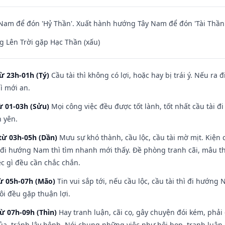
am để đón 'Hỷ Thần'. Xuất hành hướng Tây Nam để đón 'Tài Thần'
 Lên Trời gặp Hạc Thần (xấu)
ừ 23h-01h (Tý)
Cầu tài thì không có lợi, hoặc hay bị trái ý. Nếu ra 
ì mới an.
ừ 01-03h (Sửu)
Mọi công việc đều được tốt lành, tốt nhất cầu tài
h yên.
từ 03h-05h (Dần)
Mưu sự khó thành, cầu lộc, cầu tài mờ mịt. Kiện c
 đi hướng Nam thì tìm nhanh mới thấy. Đề phòng tranh cãi, mâu t
ệc gì đều cần chắc chắn.
từ 05h-07h (Mão)
Tin vui sắp tới, nếu cầu lộc, cầu tài thì đi hướn
ôi đều gặp thuận lợi.
từ 07h-09h (Thìn)
Hay tranh luận, cãi cọ, gây chuyện đói kém, phải
a, tránh lây bệnh. Nói chung những việc như hội họp, tranh luận,