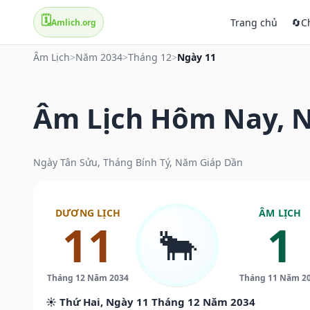
🗓️
Trang chủ
🔄
C
Amlich.org
Âm Lịch
>
Năm 2034
>
Tháng 12
>
Ngày 11
Âm Lịch Hôm Nay, N
Ngày Tân Sửu, Tháng Bính Tý, Năm Giáp Dần
DƯƠNG LỊCH
ÂM LỊCH
11
1
🐂
Tháng 12 Năm 2034
Tháng 11 Năm 2
☀️ Thứ Hai, Ngày 11 Tháng 12 Năm 2034