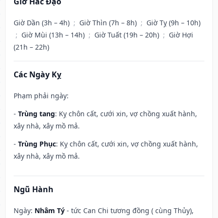
Giờ Hắc Đạo
Giờ Dần (3h – 4h)
;
Giờ Thìn (7h – 8h)
;
Giờ Tỵ (9h – 10h)
;
Giờ Mùi (13h – 14h)
;
Giờ Tuất (19h – 20h)
;
Giờ Hợi
(21h – 22h)
Các Ngày Kỵ
Phạm phải ngày:
-
Trùng tang
: Kỵ chôn cất, cưới xin, vợ chồng xuất hành,
xây nhà, xây mồ mả.
-
Trùng Phục
: Kỵ chôn cất, cưới xin, vợ chồng xuất hành,
xây nhà, xây mồ mả.
Ngũ Hành
Ngày:
Nhâm Tý
- tức Can Chi tương đồng ( cùng Thủy),