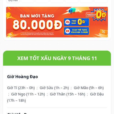
Quý Dậu
XEM TỐT XẤU NGÀY 9 THÁNG 11
Giờ Hoàng Đạo
Giờ Tí (23h – 0h)
;
Giờ Sửu (1h – 2h)
;
Giờ Mão (5h – 6h)
;
Giờ Ngọ (11h – 12h)
;
Giờ Thân (15h – 16h)
;
Giờ Dậu
(17h – 18h)