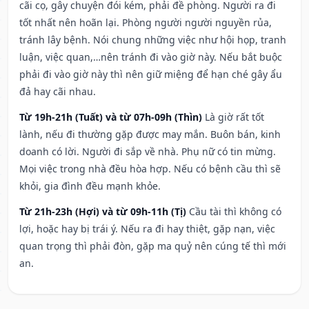
cãi cọ, gây chuyện đói kém, phải đề phòng. Người ra đi
tốt nhất nên hoãn lại. Phòng người người nguyền rủa,
tránh lây bệnh. Nói chung những việc như hội họp, tranh
luận, việc quan,…nên tránh đi vào giờ này. Nếu bắt buộc
phải đi vào giờ này thì nên giữ miệng để hạn ché gây ẩu
đả hay cãi nhau.
Từ 19h-21h (Tuất) và từ 07h-09h (Thìn)
Là giờ rất tốt
lành, nếu đi thường gặp được may mắn. Buôn bán, kinh
doanh có lời. Người đi sắp về nhà. Phụ nữ có tin mừng.
Mọi việc trong nhà đều hòa hợp. Nếu có bệnh cầu thì sẽ
khỏi, gia đình đều mạnh khỏe.
Từ 21h-23h (Hợi) và từ 09h-11h (Tị)
Cầu tài thì không có
lợi, hoặc hay bị trái ý. Nếu ra đi hay thiệt, gặp nạn, việc
quan trọng thì phải đòn, gặp ma quỷ nên cúng tế thì mới
an.