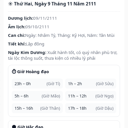
☀️ Thứ Hai, Ngày 9 Tháng 11 Năm 2111
Dương lịch:
09/11/2111
Âm lịch:
09/10/2111
Can chi:
Ngày: Nhâm Tý, Tháng: Kỷ Hợi, Năm: Tân Mùi
Tiết khí:
Lập đông
Ngày Kim Dương:
Xuất hành tốt, có quý nhân phù trợ,
tài lộc thông suốt, thưa kiện có nhiều lý phải
⏱️ Giờ Hoàng đạo
23h – 0h
(Giờ Tí)
1h – 2h
(Giờ Sửu)
5h – 6h
(Giờ Mão)
11h – 12h
(Giờ Ngọ)
15h – 16h
(Giờ Thân)
17h – 18h
(Giờ Dậu)
🌑 Giờ Hắc đạo