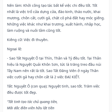
Nên làm
: Khởi công tạo tác bất kể việc chi đều tốt. Tốt
nhất là việc trổ cửa dựng cửa, đào kinh, tháo nước, khai
mương, chôn cất, cưới gả, chặt cỏ phá đất hay móc giếng.
Những việc khác như khai trương, xuất hành, nhập học,
làm ruộng và nuôi tằm cũng tốt.
Kiêng cữ
: Việc đi thuyền.
Ngoại lệ
:
- Sao Tất Nguyệt Ô tại Thìn, Thân và Tý đều tốt. Tại Thân
hiệu là Nguyệt Quải Khôn Sơn, tức là trăng treo đầu núi
Tây Nam nên rất là tốt. Sao Tất Đăng Viên ở ngày Thân
việc cưới gả hay chôn cất là 2 việc ĐẠI KIẾT.
Tất: Nguyệt Ô (con quạ): Nguyệt tinh, sao tốt. Trăm việc
đều được tốt đẹp.
“Tất tinh tạo tác chủ quang tiền,
Mãi dắc điền viên hữu lật tiền