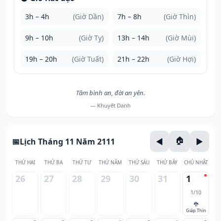
3h – 4h
(Giờ Dần)
7h – 8h
(Giờ Thìn)
9h – 10h
(Giờ Tỵ)
13h – 14h
(Giờ Mùi)
19h – 20h
(Giờ Tuất)
21h – 22h
(Giờ Hợi)
Tâm bình an, đời an yên.
— Khuyết Danh
Lịch Tháng 11 Năm 2111
THỨ HAI
THỨ BA
THỨ TƯ
THỨ NĂM
THỨ SÁU
THỨ BẢY
CHỦ NHẬT
26
27
28
29
30
31
1
1/10
🐉
Giáp Thìn