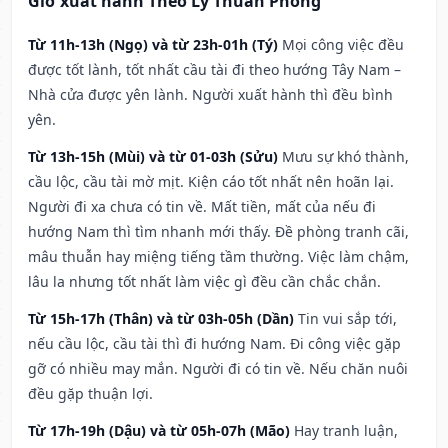
Giờ xuất hành Theo Lý Thuần Phong
Từ 11h-13h (Ngọ) và từ 23h-01h (Tý)
Mọi công việc đều
được tốt lành, tốt nhất cầu tài đi theo hướng Tây Nam –
Nhà cửa được yên lành. Người xuất hành thì đều bình
yên.
Từ 13h-15h (Mùi) và từ 01-03h (Sửu)
Mưu sự khó thành,
cầu lộc, cầu tài mờ mịt. Kiện cáo tốt nhất nên hoãn lại.
Người đi xa chưa có tin về. Mất tiền, mất của nếu đi
hướng Nam thì tìm nhanh mới thấy. Đề phòng tranh cãi,
mâu thuẫn hay miệng tiếng tầm thường. Việc làm chậm,
lâu la nhưng tốt nhất làm việc gì đều cần chắc chắn.
Từ 15h-17h (Thân) và từ 03h-05h (Dần)
Tin vui sắp tới,
nếu cầu lộc, cầu tài thì đi hướng Nam. Đi công việc gặp
gỡ có nhiều may mắn. Người đi có tin về. Nếu chăn nuôi
đều gặp thuận lợi.
Từ 17h-19h (Dậu) và từ 05h-07h (Mão)
Hay tranh luận,