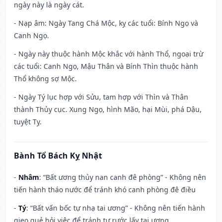
ngày này là ngày cát.
- Nạp âm: Ngày Tang Chá Mộc, kỵ các tuổi: Bính Ngọ và
Canh Ngọ.
- Ngày này thuộc hành Mộc khắc với hành Thổ, ngoại trừ
các tuổi: Canh Ngọ, Mậu Thân và Bính Thìn thuộc hành
Thổ không sợ Mộc.
- Ngày Tý lục hợp với Sửu, tam hợp với Thìn và Thân
thành Thủy cục. Xung Ngọ, hình Mão, hại Mùi, phá Dậu,
tuyệt Tỵ.
Bành Tổ Bách Kỵ Nhật
-
Nhâm
: “Bất ương thủy nan canh đê phòng” - Không nên
tiến hành tháo nước để tránh khó canh phòng đê điều
-
Tý
: “Bất vấn bốc tự nhạ tai ương” - Không nên tiến hành
gieo quẻ hỏi việc để tránh tự rước lấy tai ương