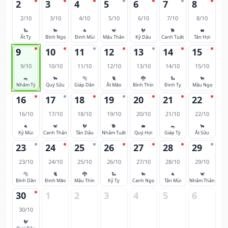
2
3
4
5
6
7
8
2/10
3/10
4/10
5/10
6/10
7/10
8/10
🐍
🐎
🐐
🐒
🐓
🐕
🐖
Ất Tỵ
Bính Ngọ
Đinh Mùi
Mậu Thân
Kỷ Dậu
Canh Tuất
Tân Hợi
9
10
11
12
13
14
15
9/10
10/10
11/10
12/10
13/10
14/10
15/10
🐀
🐂
🐅
🐈
🐉
🐍
🐎
Nhâm Tý
Quý Sửu
Giáp Dần
Ất Mão
Bính Thìn
Đinh Tỵ
Mậu Ngọ
16
17
18
19
20
21
22
16/10
17/10
18/10
19/10
20/10
21/10
22/10
🐐
🐒
🐓
🐕
🐖
🐀
🐂
Kỷ Mùi
Canh Thân
Tân Dậu
Nhâm Tuất
Quý Hợi
Giáp Tý
Ất Sửu
23
24
25
26
27
28
29
23/10
24/10
25/10
26/10
27/10
28/10
29/10
🐅
🐈
🐉
🐍
🐎
🐐
🐒
Bính Dần
Đinh Mão
Mậu Thìn
Kỷ Tỵ
Canh Ngọ
Tân Mùi
Nhâm Thân
30
1
2
3
4
5
6
30/10
🐓