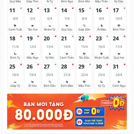
Quý Mão
Giáp Thìn
Ất Tỵ
Bính Ngọ
Đinh Mùi
Mậu Thân
Kỷ Dậu
11
12
13
14
15
16
17
4/4
5/4
6/4
7/4
8/4
9/4
10/4
🐕
🐖
🐀
🐂
🐅
🐈
🐉
Canh Tuất
Tân Hợi
Nhâm Tý
Quý Sửu
Giáp Dần
Ất Mão
Bính Thìn
18
19
20
21
22
23
24
11/4
12/4
13/4
14/4
15/4
16/4
17/4
🐍
🐎
🐐
🐒
🐓
🐕
🐖
Đinh Tỵ
Mậu Ngọ
Kỷ Mùi
Canh Thân
Tân Dậu
Nhâm Tuất
Quý Hợi
25
26
27
28
29
30
31
18/4
19/4
20/4
21/4
22/4
23/4
24/4
🐀
🐂
🐅
🐈
🐉
🐍
🐎
Giáp Tý
Ất Sửu
Bính Dần
Đinh Mão
Mậu Thìn
Kỷ Tỵ
Canh Ngọ