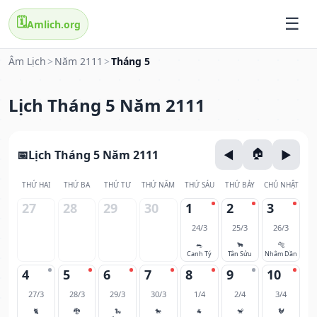
🗓️
Amlich.org
Âm Lịch
>
Năm 2111
>
Tháng 5
Lịch Tháng 5 Năm 2111
Lịch Tháng 5 Năm 2111
THỨ HAI
THỨ BA
THỨ TƯ
THỨ NĂM
THỨ SÁU
THỨ BẢY
CHỦ NHẬT
27
28
29
30
1
2
3
24/3
25/3
26/3
🐀
🐂
🐅
Canh Tý
Tân Sửu
Nhâm Dần
4
5
6
7
8
9
10
27/3
28/3
29/3
30/3
1/4
2/4
3/4
🐈
🐉
🐍
🐎
🐐
🐒
🐓