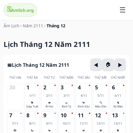
🗓️
Amlich.org
Âm Lịch
>
Năm 2111
>
Tháng 12
Lịch Tháng 12 Năm 2111
Lịch Tháng 12 Năm 2111
THỨ HAI
THỨ BA
THỨ TƯ
THỨ NĂM
THỨ SÁU
THỨ BẢY
CHỦ NHẬT
30
1
2
3
4
5
6
1/11
2/11
3/11
4/11
5/11
6/11
🐕
🐖
🐀
🐂
🐅
🐈
Giáp Tuất
Ất Hợi
Bính Tý
Đinh Sửu
Mậu Dần
Kỷ Mão
7
8
9
10
11
12
13
7/11
8/11
9/11
10/11
11/11
12/11
13/11
🐉
🐍
🐎
🐐
🐒
🐓
🐕