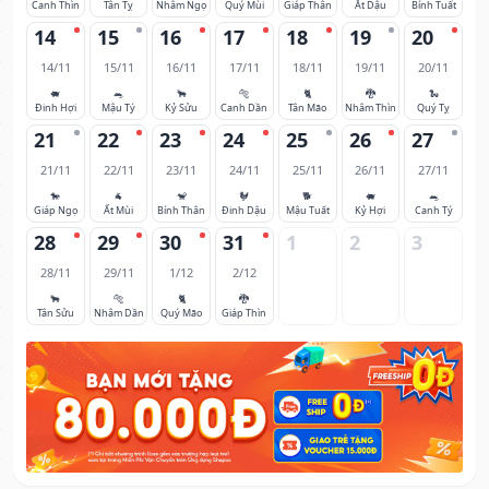
Canh Thìn
Tân Tỵ
Nhâm Ngọ
Quý Mùi
Giáp Thân
Ất Dậu
Bính Tuất
14
15
16
17
18
19
20
14/11
15/11
16/11
17/11
18/11
19/11
20/11
🐖
🐀
🐂
🐅
🐈
🐉
🐍
Đinh Hợi
Mậu Tý
Kỷ Sửu
Canh Dần
Tân Mão
Nhâm Thìn
Quý Tỵ
21
22
23
24
25
26
27
21/11
22/11
23/11
24/11
25/11
26/11
27/11
🐎
🐐
🐒
🐓
🐕
🐖
🐀
Giáp Ngọ
Ất Mùi
Bính Thân
Đinh Dậu
Mậu Tuất
Kỷ Hợi
Canh Tý
28
29
30
31
1
2
3
28/11
29/11
1/12
2/12
🐂
🐅
🐈
🐉
Tân Sửu
Nhâm Dần
Quý Mão
Giáp Thìn