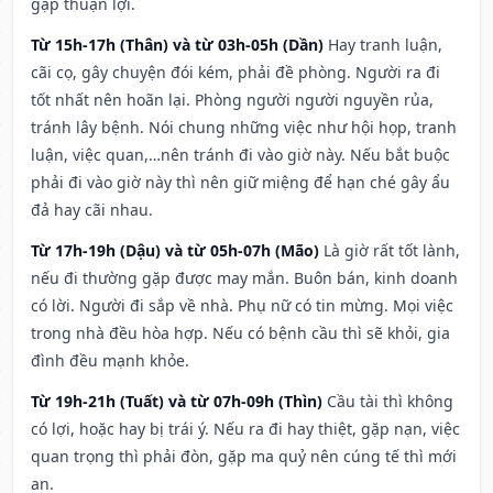
gặp thuận lợi.
Từ 15h-17h (Thân) và từ 03h-05h (Dần)
Hay tranh luận,
cãi cọ, gây chuyện đói kém, phải đề phòng. Người ra đi
tốt nhất nên hoãn lại. Phòng người người nguyền rủa,
tránh lây bệnh. Nói chung những việc như hội họp, tranh
luận, việc quan,…nên tránh đi vào giờ này. Nếu bắt buộc
phải đi vào giờ này thì nên giữ miệng để hạn ché gây ẩu
đả hay cãi nhau.
Từ 17h-19h (Dậu) và từ 05h-07h (Mão)
Là giờ rất tốt lành,
nếu đi thường gặp được may mắn. Buôn bán, kinh doanh
có lời. Người đi sắp về nhà. Phụ nữ có tin mừng. Mọi việc
trong nhà đều hòa hợp. Nếu có bệnh cầu thì sẽ khỏi, gia
đình đều mạnh khỏe.
Từ 19h-21h (Tuất) và từ 07h-09h (Thìn)
Cầu tài thì không
có lợi, hoặc hay bị trái ý. Nếu ra đi hay thiệt, gặp nạn, việc
quan trọng thì phải đòn, gặp ma quỷ nên cúng tế thì mới
an.