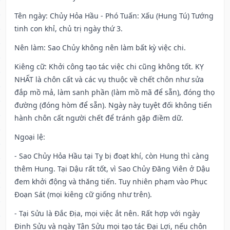
Tên ngày
: Chủy Hỏa Hầu - Phó Tuấn: Xấu (Hung Tú) Tướng
tinh con khỉ, chủ trị ngày thứ 3.
Nên làm
: Sao Chủy không nên làm bất kỳ việc chi.
Kiêng cữ
: Khởi công tạo tác việc chi cũng không tốt. KỴ
NHẤT là chôn cất và các vụ thuộc về chết chôn như sửa
đắp mồ mả, làm sanh phần (làm mồ mã để sẵn), đóng thọ
đường (đóng hòm để sẵn). Ngày này tuyệt đối không tiến
hành chôn cất người chết để tránh gặp điềm dữ.
Ngoại lệ
:
- Sao Chủy Hỏa Hầu tại Tỵ bị đoạt khí, còn Hung thì càng
thêm Hung. Tại Dậu rất tốt, vì Sao Chủy Đăng Viên ở Dậu
đem khởi động và thăng tiến. Tuy nhiên phạm vào Phục
Đoạn Sát (mọi kiêng cữ giống như trên).
- Tại Sửu là Đắc Địa, mọi việc ắt nên. Rất hợp với ngày
Đinh Sửu và ngày Tân Sửu mọi tạo tác Đại Lợi, nếu chôn