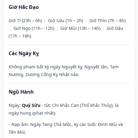
Giờ Hắc Đạo
Giờ Tí (23h – 0h)
;
Giờ Sửu (1h – 2h)
;
Giờ Thìn (7h – 8h)
;
Giờ Ngọ (11h – 12h)
;
Giờ Mùi (13h – 14h)
;
Giờ Dậu
(17h – 18h)
Các Ngày Kỵ
Không phạm bất kỳ ngày Nguyệt kỵ, Nguyệt tận, Tam
Nương, Dương Công Kỵ Nhật nào.
Ngũ Hành
Ngày:
Quý Sửu
- tức Chi khắc Can (Thổ khắc Thủy), là
ngày hung (phạt nhật).
- Nạp âm: Ngày Tang Chá Mộc, kỵ các tuổi: Đinh Mùi và
Tân Mùi.