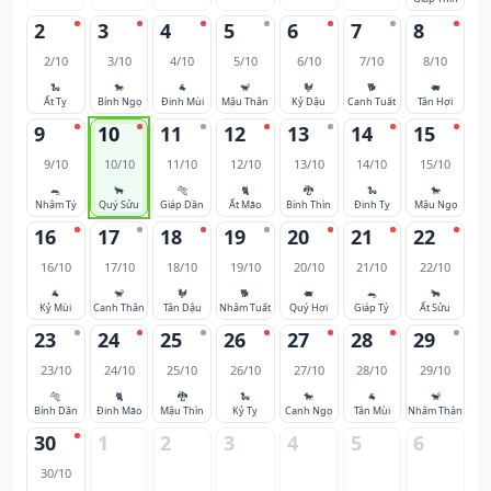
2
3
4
5
6
7
8
2/10
3/10
4/10
5/10
6/10
7/10
8/10
🐍
🐎
🐐
🐒
🐓
🐕
🐖
Ất Tỵ
Bính Ngọ
Đinh Mùi
Mậu Thân
Kỷ Dậu
Canh Tuất
Tân Hợi
9
10
11
12
13
14
15
9/10
10/10
11/10
12/10
13/10
14/10
15/10
🐀
🐂
🐅
🐈
🐉
🐍
🐎
Nhâm Tý
Quý Sửu
Giáp Dần
Ất Mão
Bính Thìn
Đinh Tỵ
Mậu Ngọ
16
17
18
19
20
21
22
16/10
17/10
18/10
19/10
20/10
21/10
22/10
🐐
🐒
🐓
🐕
🐖
🐀
🐂
Kỷ Mùi
Canh Thân
Tân Dậu
Nhâm Tuất
Quý Hợi
Giáp Tý
Ất Sửu
23
24
25
26
27
28
29
23/10
24/10
25/10
26/10
27/10
28/10
29/10
🐅
🐈
🐉
🐍
🐎
🐐
🐒
Bính Dần
Đinh Mão
Mậu Thìn
Kỷ Tỵ
Canh Ngọ
Tân Mùi
Nhâm Thân
30
1
2
3
4
5
6
30/10