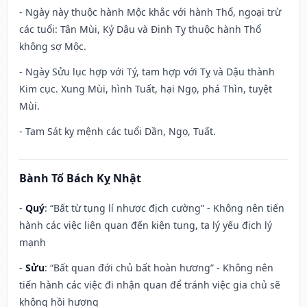
- Ngày này thuộc hành Mộc khắc với hành Thổ, ngoại trừ
các tuổi: Tân Mùi, Kỷ Dậu và Đinh Tỵ thuộc hành Thổ
không sợ Mộc.
- Ngày Sửu lục hợp với Tý, tam hợp với Tỵ và Dậu thành
Kim cục. Xung Mùi, hình Tuất, hại Ngọ, phá Thìn, tuyệt
Mùi.
- Tam Sát kỵ mệnh các tuổi Dần, Ngọ, Tuất.
Bành Tổ Bách Kỵ Nhật
-
Quý
: “Bất từ tụng lí nhược địch cường” - Không nên tiến
hành các việc liên quan đến kiện tụng, ta lý yếu địch lý
mạnh
-
Sửu
: “Bất quan đới chủ bất hoàn hương” - Không nên
tiến hành các việc đi nhận quan để tránh việc gia chủ sẽ
không hồi hương