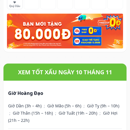
🐓
Quý Dậu
XEM TỐT XẤU NGÀY 10 THÁNG 11
Giờ Hoàng Đạo
Giờ Dần (3h – 4h)
;
Giờ Mão (5h – 6h)
;
Giờ Tỵ (9h – 10h)
;
Giờ Thân (15h – 16h)
;
Giờ Tuất (19h – 20h)
;
Giờ Hợi
(21h – 22h)