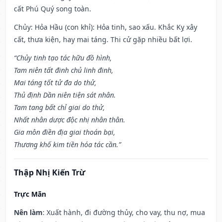
cất Phú Quý song toàn.
Chủy: Hỏa Hầu (con khỉ): Hỏa tinh, sao xấu. Khắc Kỵ xây
cất, thưa kiện, hay mai táng. Thi cử gặp nhiều bất lợi.
“Chủy tinh tạo tác hữu đồ hình,
Tam niên tất đinh chủ linh đinh,
Mai táng tốt tử đa do thử,
Thủ định Dần niên tiện sát nhân.
Tam tang bất chỉ giai do thử,
Nhất nhân dược độc nhị nhân thân.
Gia môn điền địa giai thoán bại,
Thương khố kim tiền hóa tác cần.”
Thập Nhị Kiến Trừ
Trực Mãn
Nên làm
: Xuất hành, đi đường thủy, cho vay, thu nợ, mua