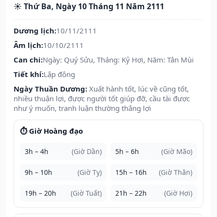
☀️ Thứ Ba, Ngày 10 Tháng 11 Năm 2111
Dương lịch:
10/11/2111
Âm lịch:
10/10/2111
Can chi:
Ngày: Quý Sửu, Tháng: Kỷ Hợi, Năm: Tân Mùi
Tiết khí:
Lập đông
Ngày Thuần Dương:
Xuất hành tốt, lúc về cũng tốt,
nhiều thuận lợi, được người tốt giúp đỡ, cầu tài được
như ý muốn, tranh luận thường thắng lợi
⏱️ Giờ Hoàng đạo
3h – 4h
(Giờ Dần)
5h – 6h
(Giờ Mão)
9h – 10h
(Giờ Tỵ)
15h – 16h
(Giờ Thân)
19h – 20h
(Giờ Tuất)
21h – 22h
(Giờ Hợi)