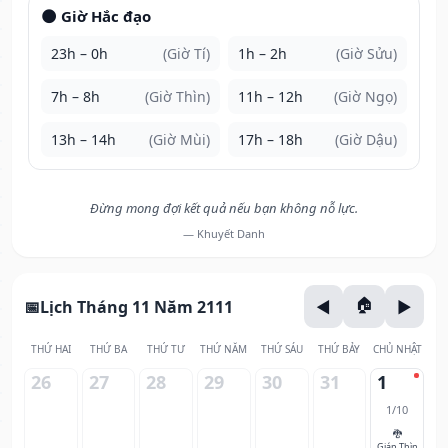
🌑 Giờ Hắc đạo
23h – 0h
(Giờ Tí)
1h – 2h
(Giờ Sửu)
7h – 8h
(Giờ Thìn)
11h – 12h
(Giờ Ngọ)
13h – 14h
(Giờ Mùi)
17h – 18h
(Giờ Dậu)
Đừng mong đợi kết quả nếu bạn không nỗ lực.
— Khuyết Danh
Lịch Tháng 11 Năm 2111
THỨ HAI
THỨ BA
THỨ TƯ
THỨ NĂM
THỨ SÁU
THỨ BẢY
CHỦ NHẬT
26
27
28
29
30
31
1
1/10
🐉
Giáp Thìn