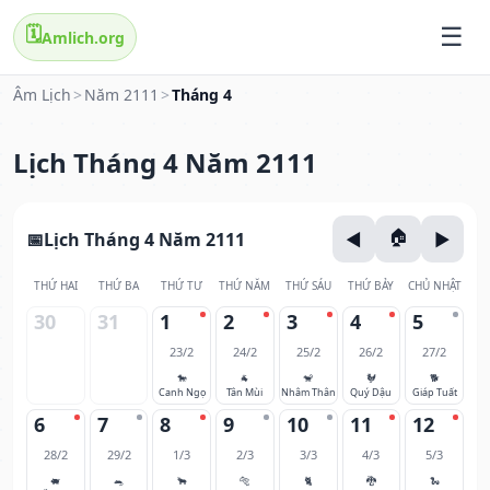
🗓️
Amlich.org
Âm Lịch
>
Năm 2111
>
Tháng 4
Lịch Tháng 4 Năm 2111
Lịch Tháng 4 Năm 2111
THỨ HAI
THỨ BA
THỨ TƯ
THỨ NĂM
THỨ SÁU
THỨ BẢY
CHỦ NHẬT
30
31
1
2
3
4
5
23/2
24/2
25/2
26/2
27/2
🐎
🐐
🐒
🐓
🐕
Canh Ngọ
Tân Mùi
Nhâm Thân
Quý Dậu
Giáp Tuất
6
7
8
9
10
11
12
28/2
29/2
1/3
2/3
3/3
4/3
5/3
🐖
🐀
🐂
🐅
🐈
🐉
🐍