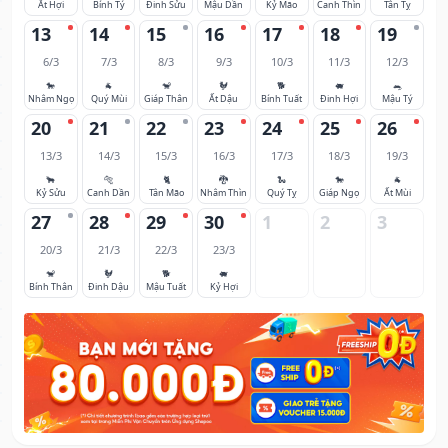
Ất Hợi
Bính Tý
Đinh Sửu
Mậu Dần
Kỷ Mão
Canh Thìn
Tân Tỵ
13
14
15
16
17
18
19
6/3
7/3
8/3
9/3
10/3
11/3
12/3
🐎
🐐
🐒
🐓
🐕
🐖
🐀
Nhâm Ngọ
Quý Mùi
Giáp Thân
Ất Dậu
Bính Tuất
Đinh Hợi
Mậu Tý
20
21
22
23
24
25
26
13/3
14/3
15/3
16/3
17/3
18/3
19/3
🐂
🐅
🐈
🐉
🐍
🐎
🐐
Kỷ Sửu
Canh Dần
Tân Mão
Nhâm Thìn
Quý Tỵ
Giáp Ngọ
Ất Mùi
27
28
29
30
1
2
3
20/3
21/3
22/3
23/3
🐒
🐓
🐕
🐖
Bính Thân
Đinh Dậu
Mậu Tuất
Kỷ Hợi