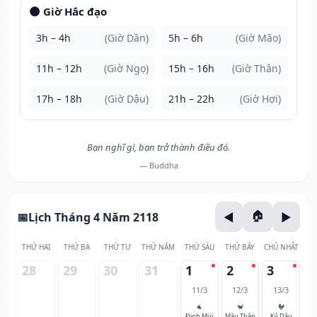
🌑 Giờ Hắc đạo
3h – 4h
(Giờ Dần)
5h – 6h
(Giờ Mão)
11h – 12h
(Giờ Ngọ)
15h – 16h
(Giờ Thân)
17h – 18h
(Giờ Dậu)
21h – 22h
(Giờ Hợi)
Bạn nghĩ gì, bạn trở thành điều đó.
— Buddha
Lịch Tháng 4 Năm 2118
THỨ HAI
THỨ BA
THỨ TƯ
THỨ NĂM
THỨ SÁU
THỨ BẢY
CHỦ NHẬT
28
29
30
31
1
2
3
11/3
12/3
13/3
🐐
🐒
🐓
Đinh Mùi
Mậu Thân
Kỷ Dậu