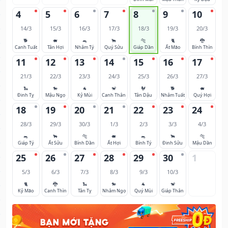
4
5
6
7
8
9
10
14/3
15/3
16/3
17/3
18/3
19/3
20/3
🐕
🐖
🐀
🐂
🐅
🐈
🐉
Canh Tuất
Tân Hợi
Nhâm Tý
Quý Sửu
Giáp Dần
Ất Mão
Bính Thìn
11
12
13
14
15
16
17
21/3
22/3
23/3
24/3
25/3
26/3
27/3
🐍
🐎
🐐
🐒
🐓
🐕
🐖
Đinh Tỵ
Mậu Ngọ
Kỷ Mùi
Canh Thân
Tân Dậu
Nhâm Tuất
Quý Hợi
18
19
20
21
22
23
24
28/3
29/3
30/3
1/3
2/3
3/3
4/3
🐀
🐂
🐅
🐖
🐀
🐂
🐅
Giáp Tý
Ất Sửu
Bính Dần
Ất Hợi
Bính Tý
Đinh Sửu
Mậu Dần
25
26
27
28
29
30
1
5/3
6/3
7/3
8/3
9/3
10/3
🐈
🐉
🐍
🐎
🐐
🐒
Kỷ Mão
Canh Thìn
Tân Tỵ
Nhâm Ngọ
Quý Mùi
Giáp Thân