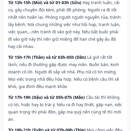
Từ 13h-15h (Mùi) và từ 01-03h (Sửu)
Hay tranh luận, cãi
cọ, gây chuyện đói kém, phải đề phòng. Người ra đi tốt
nhất nên hoãn lại. Phòng người người nguyền rủa, tránh
lây bệnh. Nói chung những việc như hội họp, tranh luận,
việc quan,…nên tránh đi vào giờ này. Nếu bắt buộc phải
đi vào giờ này thì nên giữ miệng để hạn ché gây ẩu đả
hay cãi nhau.
Từ 15h-17h (Thân) và từ 03h-05h (Dần)
Là giờ rất tốt
lành, nếu đi thường gặp được may mắn. Buôn bán, kinh
doanh có lời. Người đi sắp về nhà. Phụ nữ có tin mừng.
Mọi việc trong nhà đều hòa hợp. Nếu có bệnh cầu thì sẽ
khỏi, gia đình đều mạnh khỏe.
Từ 17h-19h (Dậu) và từ 05h-07h (Mão)
Cầu tài thì không
có lợi, hoặc hay bị trái ý. Nếu ra đi hay thiệt, gặp nạn, việc
quan trọng thì phải đòn, gặp ma quỷ nên cúng tế thì mới
an.
Từ 19h-21h (Tuất) và từ 07h-09h (Thìn)
Mọi công việc đều