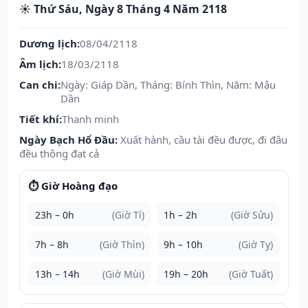
☀️ Thứ Sáu, Ngày 8 Tháng 4 Năm 2118
Dương lịch:
08/04/2118
Âm lịch:
18/03/2118
Can chi:
Ngày: Giáp Dần, Tháng: Bính Thìn, Năm: Mậu
Dần
Tiết khí:
Thanh minh
Ngày Bạch Hổ Đầu:
Xuất hành, cầu tài đều được, đi đâu
đều thông đạt cả
⏱️ Giờ Hoàng đạo
23h – 0h
(Giờ Tí)
1h – 2h
(Giờ Sửu)
7h – 8h
(Giờ Thìn)
9h – 10h
(Giờ Tỵ)
13h – 14h
(Giờ Mùi)
19h – 20h
(Giờ Tuất)