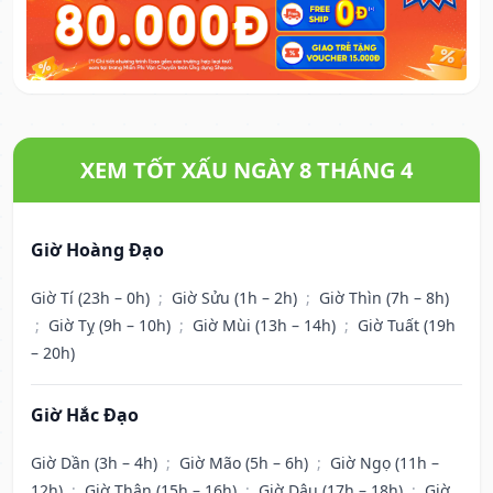
XEM TỐT XẤU NGÀY 8 THÁNG 4
Giờ Hoàng Đạo
Giờ Tí (23h – 0h)
;
Giờ Sửu (1h – 2h)
;
Giờ Thìn (7h – 8h)
;
Giờ Tỵ (9h – 10h)
;
Giờ Mùi (13h – 14h)
;
Giờ Tuất (19h
– 20h)
Giờ Hắc Đạo
Giờ Dần (3h – 4h)
;
Giờ Mão (5h – 6h)
;
Giờ Ngọ (11h –
12h)
;
Giờ Thân (15h – 16h)
;
Giờ Dậu (17h – 18h)
;
Giờ