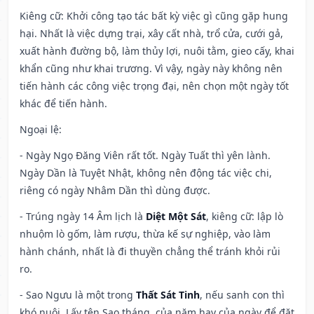
Kiêng cữ
: Khởi công tạo tác bất kỳ việc gì cũng gặp hung
hại. Nhất là việc dựng trại, xây cất nhà, trổ cửa, cưới gả,
xuất hành đường bộ, làm thủy lợi, nuôi tằm, gieo cấy, khai
khẩn cũng như khai trương. Vì vậy, ngày này không nên
tiến hành các công việc trọng đại, nên chọn một ngày tốt
khác để tiến hành.
Ngoại lệ
:
- Ngày Ngọ Đăng Viên rất tốt. Ngày Tuất thì yên lành.
Ngày Dần là Tuyệt Nhật, không nên động tác việc chi,
riêng có ngày Nhâm Dần thì dùng được.
- Trúng ngày 14 Âm lịch là
Diệt Một Sát
, kiêng cữ: lập lò
nhuộm lò gốm, làm rượu, thừa kế sự nghiệp, vào làm
hành chánh, nhất là đi thuyền chẳng thể tránh khỏi rủi
ro.
- Sao Ngưu là một trong
Thất Sát Tinh
, nếu sanh con thì
khó nuôi. Lấy tên Sao tháng, của năm hay của ngày để đặt