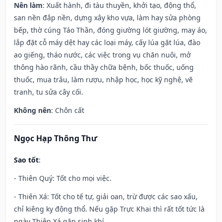
Nên làm
: Xuất hành, đi tàu thuyền, khởi tạo, động thổ,
san nền đắp nền, dựng xây kho vựa, làm hay sửa phòng
bếp, thờ cúng Táo Thần, đóng giường lót giường, may áo,
lắp đặt cỗ máy dệt hay các loại máy, cấy lúa gặt lúa, đào
ao giếng, tháo nước, các việc trong vụ chăn nuôi, mở
thông hào rãnh, cầu thầy chữa bệnh, bốc thuốc, uống
thuốc, mua trâu, làm rượu, nhập học, học kỹ nghệ, vẽ
tranh, tu sửa cây cối.
Không nên
: Chôn cất
Ngọc Hạp Thông Thư
Sao tốt
:
- Thiên Quý: Tốt cho mọi việc.
- Thiên Xá: Tốt cho tế tự, giải oan, trừ được các sao xấu,
chỉ kiêng kỵ động thổ. Nếu gặp Trực Khai thì rất tốt tức là
ngày Thiên Xá gặp sinh khí.