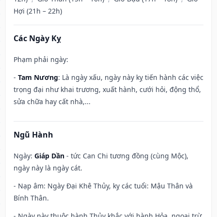
Hợi (21h – 22h)
Các Ngày Kỵ
Phạm phải ngày:
-
Tam Nương
: Là ngày xấu, ngày này kỵ tiến hành các việc
trọng đại như khai trương, xuất hành, cưới hỏi, động thổ,
sửa chữa hay cất nhà,...
Ngũ Hành
Ngày:
Giáp Dần
- tức Can Chi tương đồng (cùng Mộc),
ngày này là ngày cát.
- Nạp âm: Ngày Đại Khê Thủy, kỵ các tuổi: Mậu Thân và
Bính Thân.
- Ngày này thuộc hành Thủy khắc với hành Hỏa, ngoại trừ