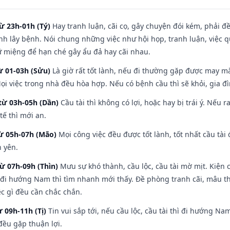
ừ 23h-01h (Tý)
Hay tranh luận, cãi cọ, gây chuyện đói kém, phải đ
nh lây bệnh. Nói chung những việc như hội họp, tranh luận, việc q
iữ miệng để hạn ché gây ẩu đả hay cãi nhau.
ừ 01-03h (Sửu)
Là giờ rất tốt lành, nếu đi thường gặp được may mắ
ọi việc trong nhà đều hòa hợp. Nếu có bệnh cầu thì sẽ khỏi, gia 
từ 03h-05h (Dần)
Cầu tài thì không có lợi, hoặc hay bị trái ý. Nếu r
ế thì mới an.
từ 05h-07h (Mão)
Mọi công việc đều được tốt lành, tốt nhất cầu tà
h yên.
từ 07h-09h (Thìn)
Mưu sự khó thành, cầu lộc, cầu tài mờ mịt. Kiện c
 đi hướng Nam thì tìm nhanh mới thấy. Đề phòng tranh cãi, mâu t
ệc gì đều cần chắc chắn.
ừ 09h-11h (Tị)
Tin vui sắp tới, nếu cầu lộc, cầu tài thì đi hướng N
đều gặp thuận lợi.