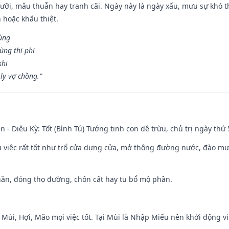
ỡi, mâu thuẫn hay tranh cãi. Ngày này là ngày xấu, mưu sự khó thà
 hoặc khẩu thiệt.
cùng
ùng thị phi
khi
ly vợ chồng.”
n - Diêu Kỳ: Tốt (Bình Tú) Tướng tinh con dê trừu, chủ trị ngày thứ 
ều việc rất tốt như trổ cửa dựng cửa, mở thông đường nước, đào m
hần, đóng thọ đường, chôn cất hay tu bổ mộ phần.
 Mùi, Hợi, Mão mọi việc tốt. Tại Mùi là Nhập Miếu nên khởi động 