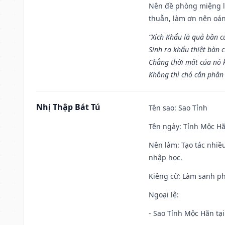
Nên đề phòng miệng lư
thuẫn, làm ơn nên oán
“Xích Khẩu là quả bần 
Sinh ra khẩu thiệt bàn c
Chẳng thời mất của nó 
Không thì chó cắn phân 
Nhị Thập Bát Tú
Tên sao
: Sao Tỉnh
Tên ngày
: Tỉnh Mộc Hã
Nên làm
: Tạo tác nhi
nhập học.
Kiêng cữ
: Làm sanh p
Ngoại lệ
:
- Sao Tỉnh Mộc Hãn tại