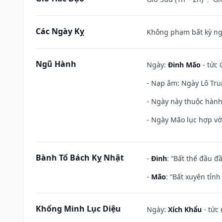
Các Ngày Kỵ
Không phạm bất kỳ ngày
Ngũ Hành
Ngày:
Đinh Mão
- tức 
- Nạp âm: Ngày Lô Tru
- Ngày này thuộc hành
- Ngày Mão lục hợp với
Bành Tổ Bách Kỵ Nhật
-
Đinh
: “Bất thế đầu đ
-
Mão
: “Bất xuyên tỉn
Khổng Minh Lục Diệu
Ngày:
Xích Khẩu
- tức