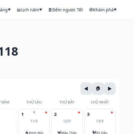
háng
📖
Lịch năm
🧧
Đếm ngược Tết
🧭
Khám phá
▼
▼
▼
118
 NĂM
THỨ SÁU
THỨ BẢY
CHỦ NHẬT
⭐
1
2
3
11/3
12/3
13/3
🐐
🐒
🐓
Đinh Mùi
Mậu Thân
Kỷ Dậu