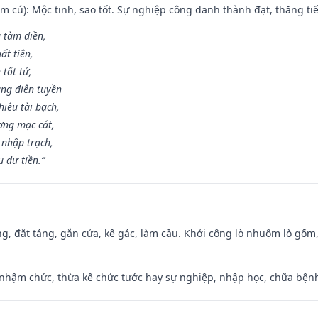
m cú): Mộc tinh, sao tốt. Sự nghiệp công danh thành đạt, thăng tiến
g tàm điền,
ất tiên,
 tốt tử,
ng điên tuyền
iêu tài bạch,
ng mạc cát,
 nhập trạch,
 dư tiền.”
ng, đặt táng, gắn cửa, kê gác, làm cầu. Khởi công lò nhuộm lò gốm,
 nhậm chức, thừa kế chức tước hay sự nghiệp, nhập học, chữa bện