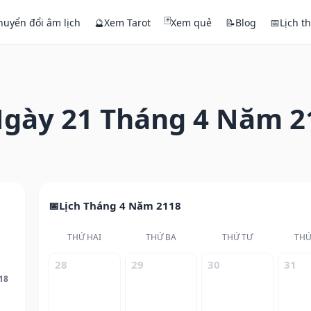
🃏
huyển đổi âm lịch
🔮
Xem Tarot
Xem quẻ
📝
Blog
📅
Lịch t
gày 21 Tháng 4 Năm 2
Lịch Tháng 4 Năm 2118
THỨ HAI
THỨ BA
THỨ TƯ
THỨ
28
29
30
31
18