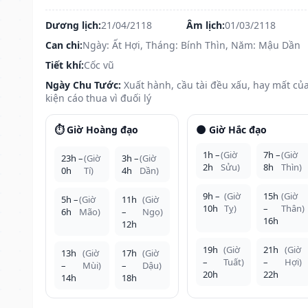
Dương lịch:
21/04/2118
Âm lịch:
01/03/2118
Can chi:
Ngày: Ất Hợi, Tháng: Bính Thìn, Năm: Mậu Dần
Tiết khí:
Cốc vũ
Ngày Chu Tước:
Xuất hành, cầu tài đều xấu, hay mất của
kiện cáo thua vì đuối lý
⏱️ Giờ Hoàng đạo
🌑 Giờ Hắc đạo
1h –
(Giờ
7h –
(Giờ
23h –
(Giờ
3h –
(Giờ
2h
Sửu)
8h
Thìn)
0h
Tí)
4h
Dần)
9h –
(Giờ
15h
(Giờ
5h –
(Giờ
11h
(Giờ
10h
Tỵ)
–
Thân)
6h
Mão)
–
Ngọ)
16h
12h
19h
(Giờ
21h
(Giờ
13h
(Giờ
17h
(Giờ
–
Tuất)
–
Hợi)
–
Mùi)
–
Dậu)
20h
22h
14h
18h