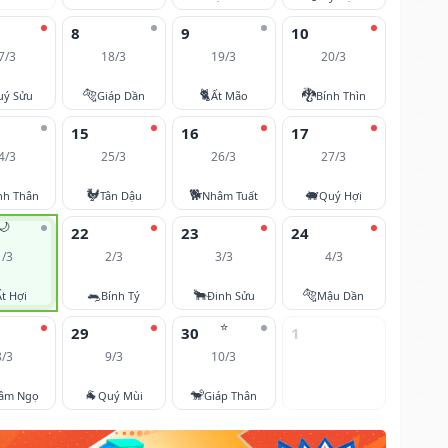
8
9
10
7/3
18/3
19/3
20/3
🐅
🐈
🐉
uý Sửu
Giáp Dần
Ất Mão
Bính Thìn
15
16
17
4/3
25/3
26/3
27/3
🐓
🐕
🐖
nh Thân
Tân Dậu
Nhâm Tuất
Quý Hợi
🌙
22
23
24
1/3
2/3
3/3
4/3
🐀
🐂
🐅
Ất Hợi
Bính Tý
Đinh Sửu
Mậu Dần
⭐
29
30
1
8/3
9/3
10/3
🐐
🐒
âm Ngọ
Quý Mùi
Giáp Thân