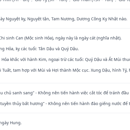
 Nguyệt kỵ, Nguyệt tận, Tam Nương, Dương Công Kỵ Nhật nào.
Chi sinh Can (Mộc sinh Hỏa), ngày này là ngày cát (nghĩa nhật).
ng Hỏa, kỵ các tuổi: Tân Dậu và Quý Dậu.
 Hỏa khắc với hành Kim, ngoại trừ các tuổi: Quý Dậu và Ất Mùi t
 Tuất, tam hợp với Mùi và Hợi thành Mộc cục. Xung Dậu, hình Tý, 
ầu chủ sanh sang” - Không nên tiến hành việc cắt tóc để tránh đầu
h tuyền thủy bất hương” - Không nên tiến hành đào giếng nước để
 ngày Hung.