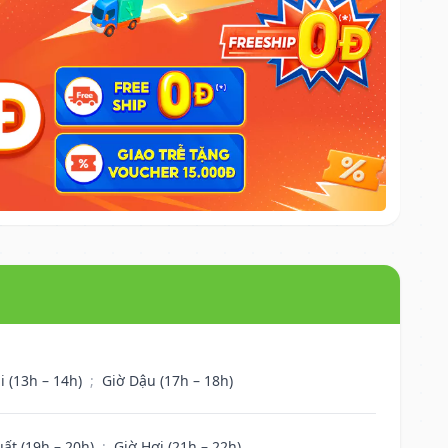
i (13h – 14h)
;
Giờ Dậu (17h – 18h)
uất (19h – 20h)
;
Giờ Hợi (21h – 22h)