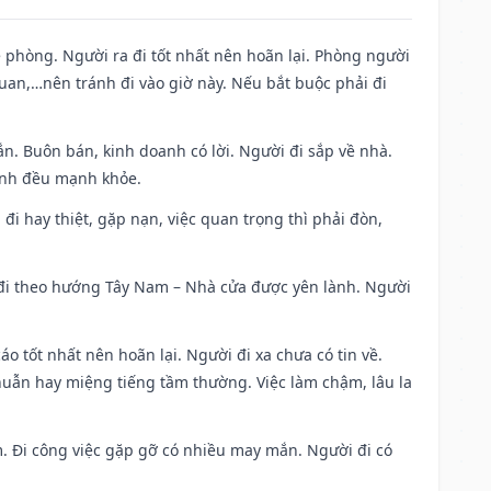
ề phòng. Người ra đi tốt nhất nên hoãn lại. Phòng người
uan,…nên tránh đi vào giờ này. Nếu bắt buộc phải đi
n. Buôn bán, kinh doanh có lời. Người đi sắp về nhà.
đình đều mạnh khỏe.
a đi hay thiệt, gặp nạn, việc quan trọng thì phải đòn,
i đi theo hướng Tây Nam – Nhà cửa được yên lành. Người
áo tốt nhất nên hoãn lại. Người đi xa chưa có tin về.
huẫn hay miệng tiếng tầm thường. Việc làm chậm, lâu la
am. Đi công việc gặp gỡ có nhiều may mắn. Người đi có