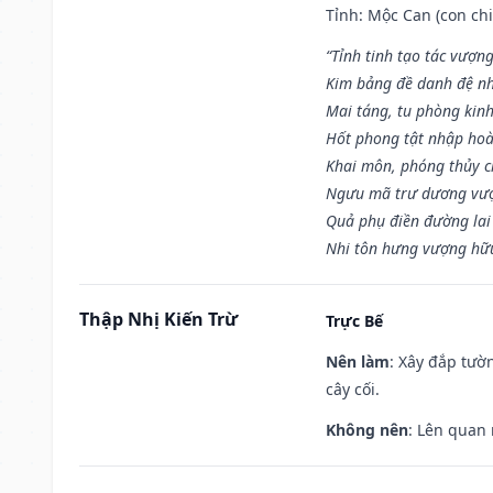
Tỉnh: Mộc Can (con chi
“Tỉnh tinh tạo tác vượn
Kim bảng đề danh đệ nh
Mai táng, tu phòng kinh
Hốt phong tật nhập hoà
Khai môn, phóng thủy ch
Ngưu mã trư dương vượ
Quả phụ điền đường lai
Nhi tôn hưng vượng hữu
Thập Nhị Kiến Trừ
Trực Bế
Nên làm
: Xây đắp tườ
cây cối.
Không nên
: Lên quan