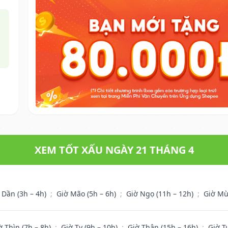
XEM TỐT XẤU NGÀY 21 THÁNG 4
 Dần (3h – 4h)
;
Giờ Mão (5h – 6h)
;
Giờ Ngọ (11h – 12h)
;
Giờ Mù
ờ Thìn (7h – 8h)
;
Giờ Tỵ (9h – 10h)
;
Giờ Thân (15h – 16h)
;
Giờ T