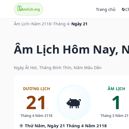
🗓️
Trang chủ
🔄
C
Amlich.org
Âm Lịch
>
Năm 2118
>
Tháng 4
>
Ngày 21
Âm Lịch Hôm Nay, N
Ngày Ất Hợi, Tháng Bính Thìn, Năm Mậu Dần
DƯƠNG LỊCH
ÂM LỊCH
21
1
🐖
Tháng 4 Năm 2118
Tháng 3 Năm 21
☀️ Thứ Năm, Ngày 21 Tháng 4 Năm 2118