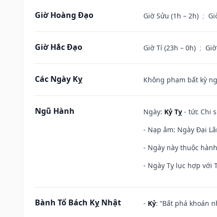
Giờ Hoàng Đạo
Giờ Sửu (1h – 2h)
;
Gi
Giờ Hắc Đạo
Giờ Tí (23h – 0h)
;
Giờ
Các Ngày Kỵ
Không phạm bất kỳ ngày
Ngũ Hành
Ngày:
Kỷ Tỵ
- tức Chi 
- Nạp âm: Ngày Đại Lâm
- Ngày này thuộc hành
- Ngày Tỵ lục hợp với 
Bành Tổ Bách Kỵ Nhật
-
Kỷ
: “Bất phá khoán 