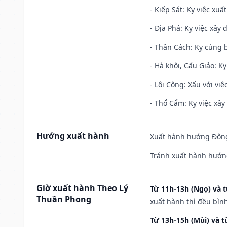
- Kiếp Sát: Kỵ việc xuấ
- Địa Phá: Kỵ việc xây 
- Thần Cách: Kỵ cúng b
- Hà khôi, Cẩu Giảo: K
- Lôi Công: Xấu với vi
- Thổ Cẩm: Kỵ việc xây
Hướng xuất hành
Xuất hành hướng Đông
Tránh xuất hành hướn
Giờ xuất hành Theo Lý
Từ 11h-13h (Ngọ) và t
Thuần Phong
xuất hành thì đều bìn
Từ 13h-15h (Mùi) và t