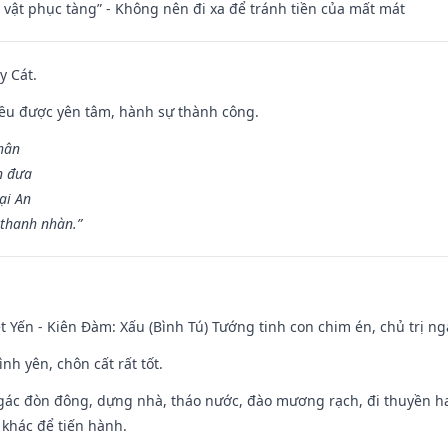
ài vật phục tàng” - Không nên đi xa để tránh tiền của mất mát
y Cát.
 đều được yên tâm, hành sự thành công.
hân
n đưa
ại An
 thanh nhàn.”
 Yến - Kiên Đàm: Xấu (Bình Tú) Tướng tinh con chim én, chủ trị ng
ình yên, chôn cất rất tốt.
gác đòn đông, dựng nhà, tháo nước, đào mương rạch, đi thuyền hay
 khác để tiến hành.