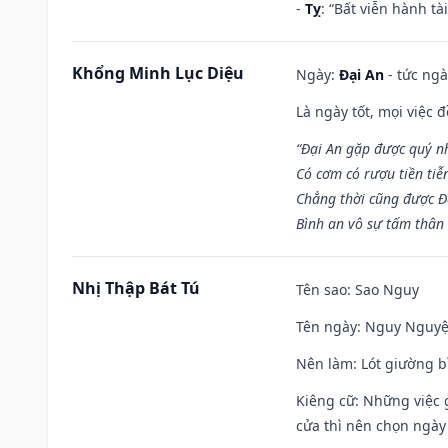
-
Tỵ
: “Bất viễn hành t
Khổng Minh Lục Diệu
Ngày:
Đại An
- tức ngà
Là ngày tốt, mọi việc
“Đại An gặp được quý n
Có cơm có rượu tiền tiễ
Chẳng thời cũng được Đ
Bình an vô sự tấm thân
Nhị Thập Bát Tú
Tên sao
: Sao Nguy
Tên ngày
: Nguy Nguyệt
Nên làm
: Lót giường b
Kiêng cữ
: Những việc 
cửa thì nên chọn ngày