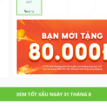
24/7
🐍
Kỷ Tỵ
XEM TỐT XẤU NGÀY 31 THÁNG 8