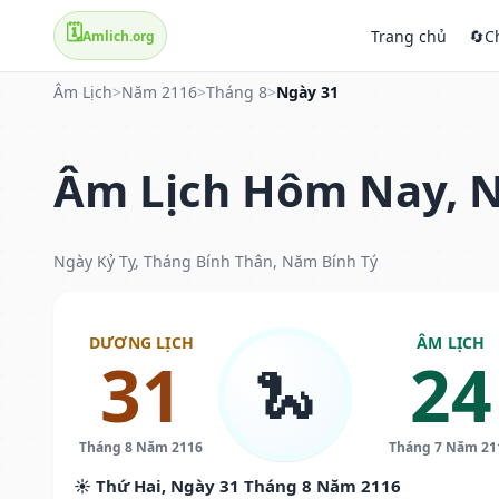
🗓️
Trang chủ
🔄
C
Amlich.org
Âm Lịch
>
Năm 2116
>
Tháng 8
>
Ngày 31
Âm Lịch Hôm Nay, N
Ngày Kỷ Tỵ, Tháng Bính Thân, Năm Bính Tý
DƯƠNG LỊCH
ÂM LỊCH
31
24
🐍
Tháng 8 Năm 2116
Tháng 7 Năm 21
☀️ Thứ Hai, Ngày 31 Tháng 8 Năm 2116