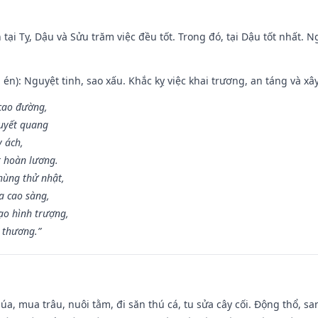
tại Tỵ, Dậu và Sửu trăm việc đều tốt. Trong đó, tại Dậu tốt nhất.
én): Nguyệt tinh, sao xấu. Khắc kỵ việc khai trương, an táng và xâ
 cao đường,
huyết quang
y ách,
t hoàn lương.
hùng thử nhật,
a cao sàng,
ạo hình trượng,
i thương.”
t lúa, mua trâu, nuôi tằm, đi săn thú cá, tu sửa cây cối. Động thổ