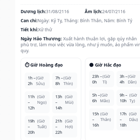
Dương lịch:
31/08/2116
Âm lịch:
24/07/2116
Can chi:
Ngày: Kỷ Tỵ, Tháng: Bính Thân, Năm: Bính Tý
Tiết khí:
Xử thử
Ngày Hảo Thương:
Xuất hành thuận lợi, gặp qúy nhân
phù trợ, làm mọi việc vừa lòng, như ý muốn, áo phẩm vi
quy.
⏱️ Giờ Hoàng đạo
🌑 Giờ Hắc đạo
23h –
(Giờ
3h –
(Giờ
1h –
(Giờ
7h –
(Giờ
0h
Tí)
4h
Dần)
2h
Sửu)
8h
Thìn)
5h –
(Giờ
9h –
(Giờ
11h
(Giờ
13h
(Giờ
6h
Mão)
10h
Tỵ)
–
Ngọ)
–
Mùi)
12h
14h
15h
(Giờ
17h
(Giờ
–
Thân)
–
Dậu)
19h
(Giờ
21h
(Giờ
16h
18h
–
Tuất)
–
Hợi)
20h
22h