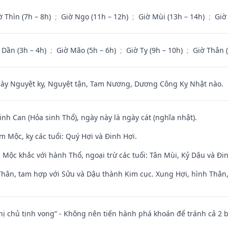
ờ Thìn (7h – 8h)
;
Giờ Ngọ (11h – 12h)
;
Giờ Mùi (13h – 14h)
;
Giờ
 Dần (3h – 4h)
;
Giờ Mão (5h – 6h)
;
Giờ Tỵ (9h – 10h)
;
Giờ Thân 
 Nguyệt kỵ, Nguyệt tận, Tam Nương, Dương Công Kỵ Nhật nào.
sinh Can (Hỏa sinh Thổ), ngày này là ngày cát (nghĩa nhật).
 Mộc, kỵ các tuổi: Quý Hợi và Đinh Hợi.
 Mộc khắc với hành Thổ, ngoại trừ các tuổi: Tân Mùi, Kỷ Dậu và Đ
Thân, tam hợp với Sửu và Dậu thành Kim cục. Xung Hợi, hình Thân, 
nhị chủ tịnh vong” - Không nên tiến hành phá khoán để tránh cả 2