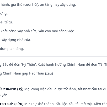
t hành, giá thú (cưới hỏi), an táng hay xây dựng.
dựng.
ái tế tự.
ỵ khởi công xây nhà cửa, xấu cho mọi công việc.
ệc xây dựng nhà cửa.
 dựng, an táng.
 Bắc để đón 'Hỷ Thần'. Xuất hành hướng Chính Nam để đón 'Tài T
g Chính Nam gặp Hạc Thần (xấu)
ừ 23h-01h (Tý)
Mọi công việc đều được tốt lành, tốt nhất cầu tài
h yên.
ừ 01-03h (Sửu)
Mưu sự khó thành, cầu lộc, cầu tài mờ mịt. Kiện cáo