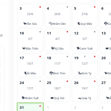
3
4
5
6
25/6
26/6
27/6
2
🐂
🐅
🐈
🐉
Tân Sửu
Nhâm Dần
Quý Mão
Gi
10
11
12
13
nh
3/7
4/7
5/7
🐒
🐓
🐕
🐖
Mậu Thân
Kỷ Dậu
Canh Tuất
T
⭐
17
18
19
20
10/7
11/7
12/7
1
🐈
🐉
🐍
🐎
Ất Mão
Bính Thìn
Đinh Tỵ
M
24
25
26
27
17/7
18/7
19/7
2
🐕
🐖
🐀
🐂
Nhâm Tuất
Quý Hợi
Giáp Tý
Ấ
31
1
2
3