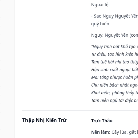
Ngoại lệ
:
- Sao Nguy Nguyệt Yến 
quý hiển.
Nguy: Nguyệt Yến (con 
“Nguy tinh bât khả tạo
Tự điếu, tao hình kiến 
Tam tuế hài nhi tao thủ
Hậu sinh xuất ngoại bấ
Mai táng nhược hoàn p
Chu niên bách nhật ngọ
Khai môn, phóng thủy t
Tam niên ngũ tái diệc b
Thập Nhị Kiến Trừ
Trực Thâu
Nên làm
: Cấy lúa, gặ