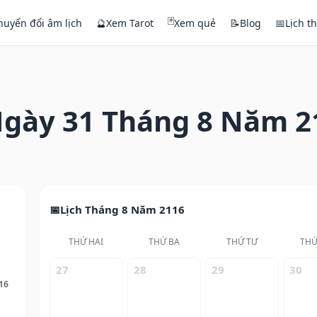
🃏
huyển đổi âm lịch
🔮
Xem Tarot
Xem quẻ
📝
Blog
📅
Lịch t
gày 31 Tháng 8 Năm 2
Lịch Tháng 8 Năm 2116
THỨ HAI
THỨ BA
THỨ TƯ
THỨ
27
28
29
30
16