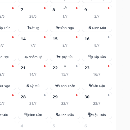
🌙
7
8
9
8/6
29/6
1/7
2/7
🐍
🐎
🐐
áp Thìn
Ất Tỵ
Bính Ngọ
Đinh Mùi
14
15
16
6/7
7/7
8/7
9/7
🐀
🐂
🐅
ân Hợi
Nhâm Tý
Quý Sửu
Giáp Dần
⭐
21
22
23
3/7
14/7
15/7
16/7
🐐
🐒
🐓
ậu Ngọ
Kỷ Mùi
Canh Thân
Tân Dậu
28
29
30
0/7
21/7
22/7
23/7
🐅
🐈
🐉
t Sửu
Bính Dần
Đinh Mão
Mậu Thìn
4
5
6