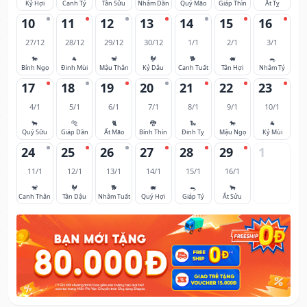
Kỷ Hợi
Canh Tý
Tân Sửu
Nhâm Dần
Quý Mão
Giáp Thìn
Ất Tỵ
10
11
12
13
14
15
16
27/12
28/12
29/12
30/12
1/1
2/1
3/1
🐎
🐐
🐒
🐓
🐕
🐖
🐀
Bính Ngọ
Đinh Mùi
Mậu Thân
Kỷ Dậu
Canh Tuất
Tân Hợi
Nhâm Tý
17
18
19
20
21
22
23
4/1
5/1
6/1
7/1
8/1
9/1
10/1
🐂
🐅
🐈
🐉
🐍
🐎
🐐
Quý Sửu
Giáp Dần
Ất Mão
Bính Thìn
Đinh Tỵ
Mậu Ngọ
Kỷ Mùi
24
25
26
27
28
29
1
11/1
12/1
13/1
14/1
15/1
16/1
🐒
🐓
🐕
🐖
🐀
🐂
Canh Thân
Tân Dậu
Nhâm Tuất
Quý Hợi
Giáp Tý
Ất Sửu