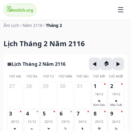
🗓️
Amlich.org
Âm Lịch
>
Năm 2116
>
Tháng 2
Lịch Tháng 2 Năm 2116
Lịch Tháng 2 Năm 2116
THỨ HAI
THỨ BA
THỨ TƯ
THỨ NĂM
THỨ SÁU
THỨ BẢY
CHỦ NHẬT
27
28
29
30
31
1
2
18/12
19/12
🐓
🐕
Đinh Dậu
Mậu Tuất
3
4
5
6
7
8
9
20/12
21/12
22/12
23/12
24/12
25/12
26/12
🐖
🐀
🐂
🐅
🐈
🐉
🐍