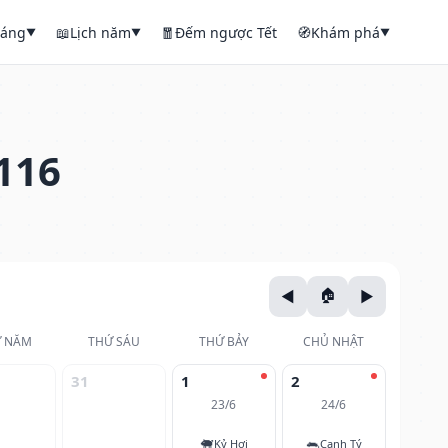
háng
📖
Lịch năm
🧧
Đếm ngược Tết
🧭
Khám phá
▼
▼
▼
116
 NĂM
THỨ SÁU
THỨ BẢY
CHỦ NHẬT
31
1
2
23/6
24/6
🐖
🐀
Kỷ Hợi
Canh Tý