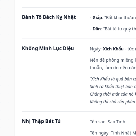
Bành Tổ Bách Kỵ Nhật
-
Giáp
: “Bất khai thươ
-
Dần
: “Bất tế tự quỷ
Khổng Minh Lục Diệu
Ngày:
Xích Khẩu
- tức
Nên đề phòng miệng lư
thuẫn, làm ơn nên oán
“Xích Khẩu là quả bần 
Sinh ra khẩu thiệt bàn c
Chẳng thời mất của nó 
Không thì chó cắn phân 
Nhị Thập Bát Tú
Tên sao
: Sao Tinh
Tên ngày
: Tinh Nhật M