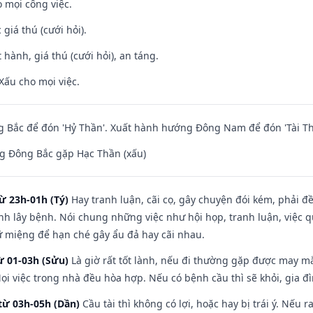
 mọi công việc.
giá thú (cưới hỏi).
 hành, giá thú (cưới hỏi), an táng.
Xấu cho mọi việc.
 Bắc để đón 'Hỷ Thần'. Xuất hành hướng Đông Nam để đón 'Tài Th
g Đông Bắc gặp Hạc Thần (xấu)
ừ 23h-01h (Tý)
Hay tranh luận, cãi cọ, gây chuyện đói kém, phải đ
nh lây bệnh. Nói chung những việc như hội họp, tranh luận, việc q
iữ miệng để hạn ché gây ẩu đả hay cãi nhau.
ừ 01-03h (Sửu)
Là giờ rất tốt lành, nếu đi thường gặp được may mắ
ọi việc trong nhà đều hòa hợp. Nếu có bệnh cầu thì sẽ khỏi, gia 
từ 03h-05h (Dần)
Cầu tài thì không có lợi, hoặc hay bị trái ý. Nếu r