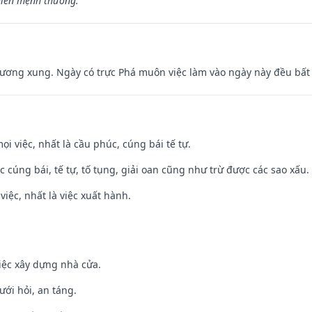
hiên mệnh thương.”
ương xung. Ngày có trực Phá muôn việc làm vào ngày này đều bất l
ọi việc, nhất là cầu phúc, cúng bái tế tự.
ệc cúng bái, tế tự, tố tụng, giải oan cũng như trừ được các sao xấu.
việc, nhất là việc xuất hành.
iệc xây dựng nhà cửa.
ưới hỏi, an táng.