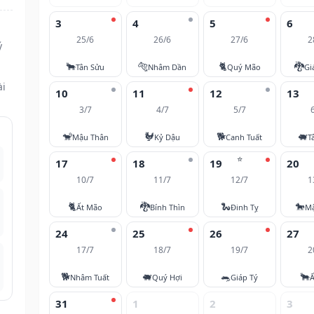
3
4
5
6
25/6
26/6
27/6
2
ý
🐂
🐅
🐈
🐉
Tân Sửu
Nhâm Dần
Quý Mão
Gi
ài
10
11
12
13
3/7
4/7
5/7
🐒
🐓
🐕
🐖
Mậu Thân
Kỷ Dậu
Canh Tuất
T
⭐
17
18
19
20
10/7
11/7
12/7
1
🐈
🐉
🐍
🐎
Ất Mão
Bính Thìn
Đinh Tỵ
M
24
25
26
27
17/7
18/7
19/7
2
🐕
🐖
🐀
🐂
Nhâm Tuất
Quý Hợi
Giáp Tý
Ấ
31
1
2
3