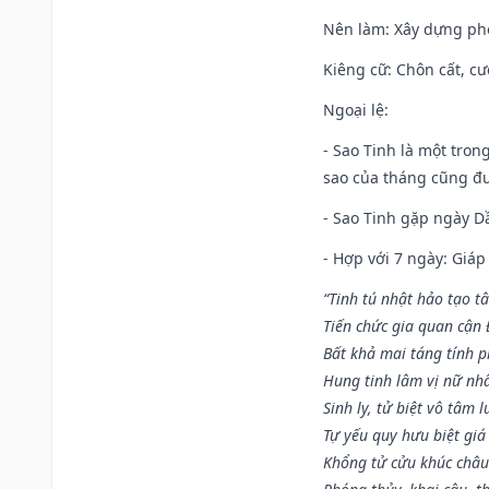
Nên làm
: Xây dựng ph
Kiêng cữ
: Chôn cất, c
Ngoại lệ
:
- Sao Tinh là một tron
sao của tháng cũng đ
- Sao Tinh gặp ngày Dầ
- Hợp với 7 ngày: Giá
“Tinh tú nhật hảo tạo t
Tiến chức gia quan cận
Bất khả mai táng tính p
Hung tinh lâm vị nữ nh
Sinh ly, tử biệt vô tâm l
Tự yếu quy hưu biệt giá
Khổng tử cửu khúc châu