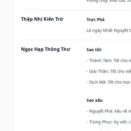
Phóng thủy, khai câu, t
Thập Nhị Kiến Trừ
Trực Phá
Là ngày Nhật Nguyệt t
Ngọc Hạp Thông Thư
Sao tốt
:
- Thánh Tâm: Tốt cho m
- Giải Thần: Tốt cho vi
- Dịch Mã: Tốt cho mọi 
Sao xấu
:
- Nguyệt Phá: Xấu về v
- Trùng Phục: Kỵ việc c