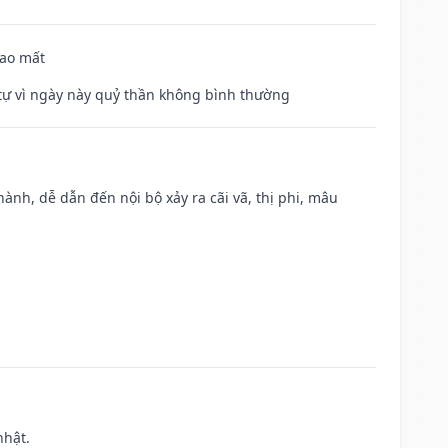
hao mất
ế tự vì ngày này quỷ thần không bình thường
nh, dễ dẫn đến nội bộ xảy ra cãi vã, thị phi, mâu
nhật.