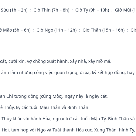
 Sửu (1h – 2h)
;
Giờ Thìn (7h – 8h)
;
Giờ Tỵ (9h – 10h)
;
Giờ Mùi (
ờ Mão (5h – 6h)
;
Giờ Ngọ (11h – 12h)
;
Giờ Thân (15h – 16h)
;
Gi
 cất, cưới xin, vợ chồng xuất hành, xây nhà, xây mồ mả.
Tránh làm những công việc quan trọng, đi xa, ký kết hợp đồng, hay 
Can Chi tương đồng (cùng Mộc), ngày này là ngày cát.
ê Thủy, kỵ các tuổi: Mậu Thân và Bính Thân.
 Thủy khắc với hành Hỏa, ngoại trừ các tuổi: Mậu Tý, Bính Thân 
 Hợi, tam hợp với Ngọ và Tuất thành Hỏa cục. Xung Thân, hình Tỵ, 