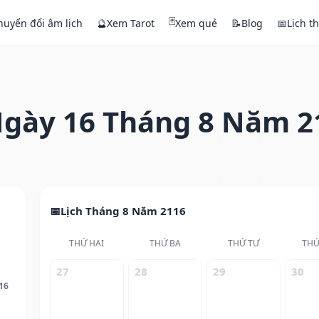
🃏
huyển đổi âm lịch
🔮
Xem Tarot
Xem quẻ
📝
Blog
📅
Lịch t
gày 16 Tháng 8 Năm 2
Lịch Tháng 8 Năm 2116
THỨ HAI
THỨ BA
THỨ TƯ
THỨ
27
28
29
30
16