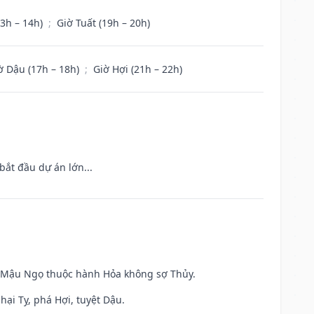
13h – 14h)
;
Giờ Tuất (19h – 20h)
ờ Dậu (17h – 18h)
;
Giờ Hợi (21h – 22h)
bắt đầu dự án lớn...
và Mậu Ngọ thuộc hành Hỏa không sợ Thủy.
hại Tỵ, phá Hợi, tuyệt Dậu.