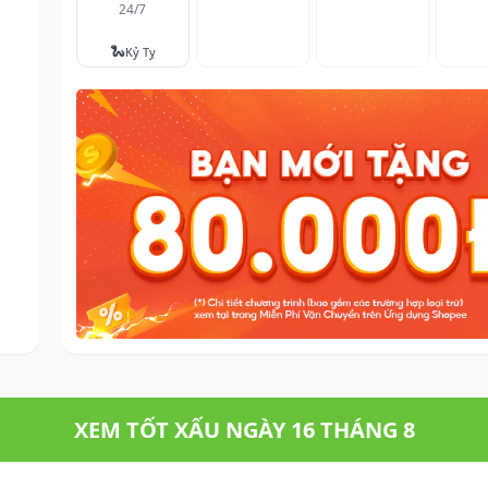
24/7
🐍
Kỷ Tỵ
XEM TỐT XẤU NGÀY 16 THÁNG 8