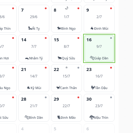
🌙
7
8
9
8/6
29/6
1/7
2/7
🐍
🐎
🐐
áp Thìn
Ất Tỵ
Bính Ngọ
Đinh Mùi
14
15
16
6/7
7/7
8/7
9/7
🐀
🐂
🐅
ân Hợi
Nhâm Tý
Quý Sửu
Giáp Dần
⭐
21
22
23
3/7
14/7
15/7
16/7
🐐
🐒
🐓
ậu Ngọ
Kỷ Mùi
Canh Thân
Tân Dậu
28
29
30
0/7
21/7
22/7
23/7
🐅
🐈
🐉
t Sửu
Bính Dần
Đinh Mão
Mậu Thìn
4
5
6