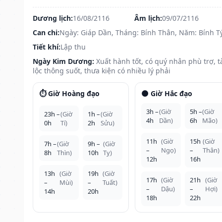
Dương lịch:
16/08/2116
Âm lịch:
09/07/2116
Can chi:
Ngày: Giáp Dần, Tháng: Bính Thân, Năm: Bính T
Tiết khí:
Lập thu
Ngày Kim Dương:
Xuất hành tốt, có quý nhân phù trợ, t
lộc thông suốt, thưa kiện có nhiều lý phải
⏱️ Giờ Hoàng đạo
🌑 Giờ Hắc đạo
3h –
(Giờ
5h –
(Giờ
23h –
(Giờ
1h –
(Giờ
4h
Dần)
6h
Mão)
0h
Tí)
2h
Sửu)
11h
(Giờ
15h
(Giờ
7h –
(Giờ
9h –
(Giờ
–
Ngọ)
–
Thân)
8h
Thìn)
10h
Tỵ)
12h
16h
13h
(Giờ
19h
(Giờ
17h
(Giờ
21h
(Giờ
–
Mùi)
–
Tuất)
–
Dậu)
–
Hợi)
14h
20h
18h
22h