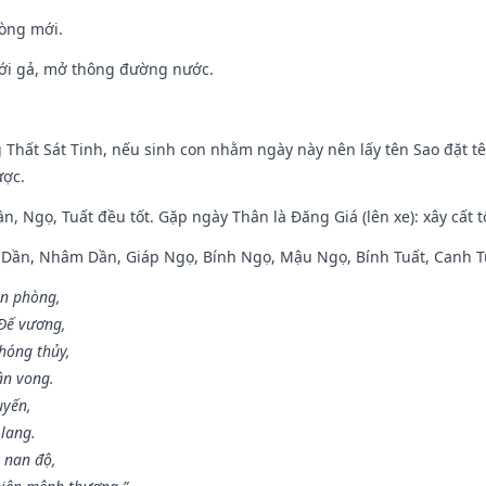
òng mới.
ưới gả, mở thông đường nước.
g Thất Sát Tinh, nếu sinh con nhằm ngày này nên lấy tên Sao đặt tê
ược.
n, Ngọ, Tuất đều tốt. Gặp ngày Thân là Đăng Giá (lên xe): xây cất 
p Dần, Nhâm Dần, Giáp Ngọ, Bính Ngọ, Mậu Ngọ, Bính Tuất, Canh T
ân phòng,
 Đế vương,
hóng thủy,
ân vong.
uyến,
 lang.
 nan độ,