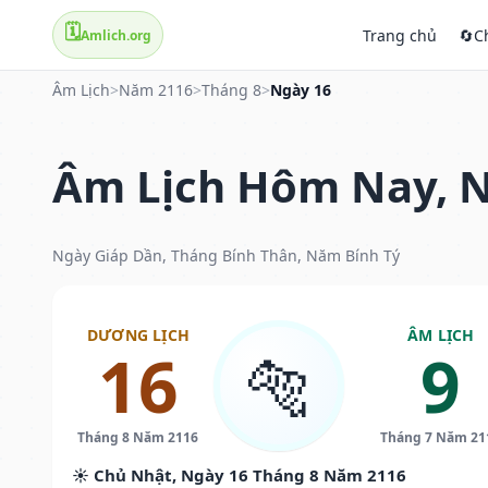
🗓️
Trang chủ
🔄
C
Amlich.org
Âm Lịch
>
Năm 2116
>
Tháng 8
>
Ngày 16
Âm Lịch Hôm Nay, N
Ngày Giáp Dần, Tháng Bính Thân, Năm Bính Tý
DƯƠNG LỊCH
ÂM LỊCH
16
9
🐅
Tháng 8 Năm 2116
Tháng 7 Năm 21
☀️ Chủ Nhật, Ngày 16 Tháng 8 Năm 2116