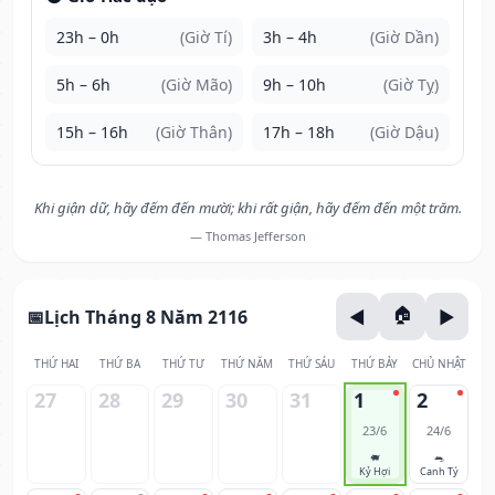
23h – 0h
(Giờ Tí)
3h – 4h
(Giờ Dần)
5h – 6h
(Giờ Mão)
9h – 10h
(Giờ Tỵ)
15h – 16h
(Giờ Thân)
17h – 18h
(Giờ Dậu)
Khi giận dữ, hãy đếm đến mười; khi rất giận, hãy đếm đến một trăm.
— Thomas Jefferson
Lịch Tháng 8 Năm 2116
THỨ HAI
THỨ BA
THỨ TƯ
THỨ NĂM
THỨ SÁU
THỨ BẢY
CHỦ NHẬT
27
28
29
30
31
1
2
23/6
24/6
🐖
🐀
Kỷ Hợi
Canh Tý