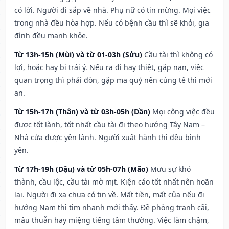
có lời. Người đi sắp về nhà. Phụ nữ có tin mừng. Mọi việc
trong nhà đều hòa hợp. Nếu có bệnh cầu thì sẽ khỏi, gia
đình đều mạnh khỏe.
Từ 13h-15h (Mùi) và từ 01-03h (Sửu)
Cầu tài thì không có
lợi, hoặc hay bị trái ý. Nếu ra đi hay thiệt, gặp nạn, việc
quan trọng thì phải đòn, gặp ma quỷ nên cúng tế thì mới
an.
Từ 15h-17h (Thân) và từ 03h-05h (Dần)
Mọi công việc đều
được tốt lành, tốt nhất cầu tài đi theo hướng Tây Nam –
Nhà cửa được yên lành. Người xuất hành thì đều bình
yên.
Từ 17h-19h (Dậu) và từ 05h-07h (Mão)
Mưu sự khó
thành, cầu lộc, cầu tài mờ mịt. Kiện cáo tốt nhất nên hoãn
lại. Người đi xa chưa có tin về. Mất tiền, mất của nếu đi
hướng Nam thì tìm nhanh mới thấy. Đề phòng tranh cãi,
mâu thuẫn hay miệng tiếng tầm thường. Việc làm chậm,