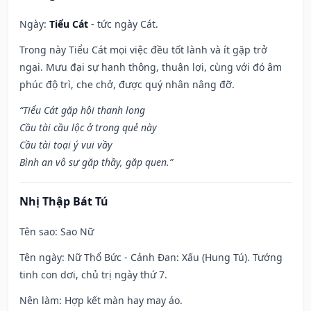
Ngày:
Tiểu Cát
- tức ngày Cát.
Trong này Tiểu Cát mọi việc đều tốt lành và ít gặp trở
ngại. Mưu đại sự hanh thông, thuận lợi, cùng với đó âm
phúc độ trì, che chở, được quý nhân nâng đỡ.
“Tiểu Cát gặp hội thanh long
Cầu tài cầu lộc ở trong quẻ này
Cầu tài toại ý vui vầy
Bình an vô sự gặp thầy, gặp quen.”
Nhị Thập Bát Tú
Tên sao
: Sao Nữ
Tên ngày
: Nữ Thổ Bức - Cảnh Đan: Xấu (Hung Tú). Tướng
tinh con dơi, chủ trị ngày thứ 7.
Nên làm
: Hợp kết màn hay may áo.