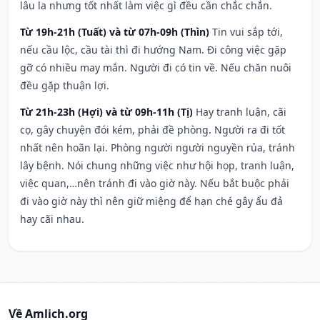
lâu la nhưng tốt nhất làm việc gì đều cần chắc chắn.
Từ 19h-21h (Tuất) và từ 07h-09h (Thìn)
Tin vui sắp tới,
nếu cầu lộc, cầu tài thì đi hướng Nam. Đi công việc gặp
gỡ có nhiều may mắn. Người đi có tin về. Nếu chăn nuôi
đều gặp thuận lợi.
Từ 21h-23h (Hợi) và từ 09h-11h (Tị)
Hay tranh luận, cãi
cọ, gây chuyện đói kém, phải đề phòng. Người ra đi tốt
nhất nên hoãn lại. Phòng người người nguyền rủa, tránh
lây bệnh. Nói chung những việc như hội họp, tranh luận,
việc quan,…nên tránh đi vào giờ này. Nếu bắt buộc phải
đi vào giờ này thì nên giữ miệng để hạn ché gây ẩu đả
hay cãi nhau.
Về Amlich.org