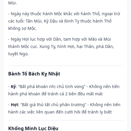
Mùi.
- Ngày này thuộc hành Mộc khắc với hành Thổ, ngoại trừ
các tuổi: Tân Mùi, Kỷ Dậu và Đinh Tỵ thuộc hành Thổ
không sợ Mộc.
- Ngày Hợi lục hợp với Dần, tam hợp với Mão và Mùi
thành Mộc cục. Xung Tỵ, hình Hợi, hại Thân, phá Dần,
tuyệt Ngọ.
Bành Tổ Bách Kỵ Nhật
-
Kỷ
: “Bất phá khoán nhị chủ tịnh vong” - Không nên tiến
hành phá khoán để tránh cả 2 bên đều mất mát
-
Hợi
: “Bất giá thú tất chủ phân trương” - Không nên tiến
hành các việc liên quan đến cưới hỏi để tránh ly biệt
Khổng Minh Lục Diệu