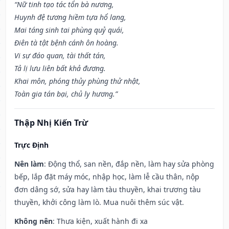
“Nữ tinh tạo tác tổn bà nương,
Huynh đệ tương hiềm tựa hổ lang,
Mai táng sinh tai phùng quỷ quái,
Điên tà tật bệnh cánh ôn hoàng.
Vi sự đáo quan, tài thất tán,
Tả lị lưu liên bất khả đương.
Khai môn, phóng thủy phùng thử nhật,
Toàn gia tán bại, chủ ly hương.”
Thập Nhị Kiến Trừ
Trực Định
Nên làm
: Động thổ, san nền, đắp nền, làm hay sửa phòng
bếp, lắp đặt máy móc, nhập học, làm lễ cầu thân, nộp
đơn dâng sớ, sửa hay làm tàu thuyền, khai trương tàu
thuyền, khởi công làm lò. Mua nuôi thêm súc vật.
Không nên
: Thưa kiện, xuất hành đi xa