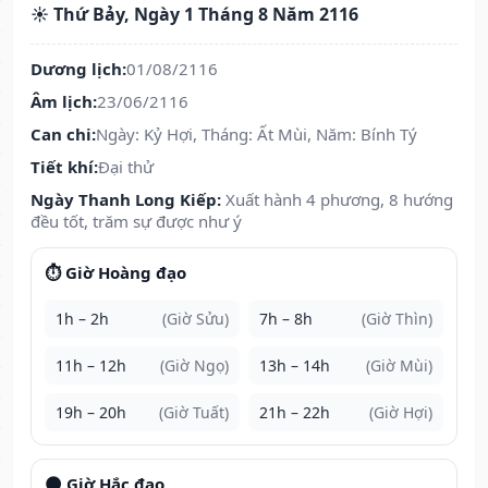
☀️ Thứ Bảy, Ngày 1 Tháng 8 Năm 2116
Dương lịch:
01/08/2116
Âm lịch:
23/06/2116
Can chi:
Ngày: Kỷ Hợi, Tháng: Ất Mùi, Năm: Bính Tý
Tiết khí:
Đại thử
Ngày Thanh Long Kiếp:
Xuất hành 4 phương, 8 hướng
đều tốt, trăm sự được như ý
⏱️ Giờ Hoàng đạo
1h – 2h
(Giờ Sửu)
7h – 8h
(Giờ Thìn)
11h – 12h
(Giờ Ngọ)
13h – 14h
(Giờ Mùi)
19h – 20h
(Giờ Tuất)
21h – 22h
(Giờ Hợi)
🌑 Giờ Hắc đạo