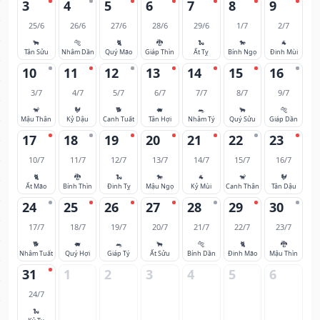
3
4
5
6
7
8
9
25/6
26/6
27/6
28/6
29/6
1/7
2/7
🐂
🐅
🐈
🐉
🐍
🐎
🐐
Tân Sửu
Nhâm Dần
Quý Mão
Giáp Thìn
Ất Tỵ
Bính Ngọ
Đinh Mùi
10
11
12
13
14
15
16
3/7
4/7
5/7
6/7
7/7
8/7
9/7
🐒
🐓
🐕
🐖
🐀
🐂
🐅
Mậu Thân
Kỷ Dậu
Canh Tuất
Tân Hợi
Nhâm Tý
Quý Sửu
Giáp Dần
17
18
19
20
21
22
23
10/7
11/7
12/7
13/7
14/7
15/7
16/7
🐈
🐉
🐍
🐎
🐐
🐒
🐓
Ất Mão
Bính Thìn
Đinh Tỵ
Mậu Ngọ
Kỷ Mùi
Canh Thân
Tân Dậu
24
25
26
27
28
29
30
17/7
18/7
19/7
20/7
21/7
22/7
23/7
🐕
🐖
🐀
🐂
🐅
🐈
🐉
Nhâm Tuất
Quý Hợi
Giáp Tý
Ất Sửu
Bính Dần
Đinh Mão
Mậu Thìn
31
1
2
3
4
5
6
24/7
🐍