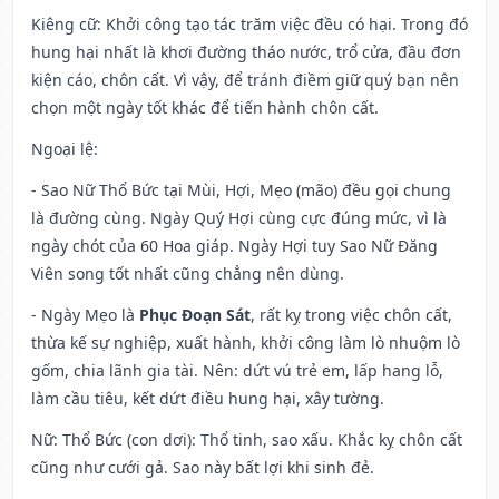
Kiêng cữ
: Khởi công tạo tác trăm việc đều có hại. Trong đó
hung hại nhất là khơi đường tháo nước, trổ cửa, đầu đơn
kiện cáo, chôn cất. Vì vậy, để tránh điềm giữ quý bạn nên
chọn một ngày tốt khác để tiến hành chôn cất.
Ngoại lệ
:
- Sao Nữ Thổ Bức tại Mùi, Hợi, Mẹo (mão) đều gọi chung
là đường cùng. Ngày Quý Hợi cùng cực đúng mức, vì là
ngày chót của 60 Hoa giáp. Ngày Hợi tuy Sao Nữ Đăng
Viên song tốt nhất cũng chẳng nên dùng.
- Ngày Mẹo là
Phục Đoạn Sát
, rất kỵ trong việc chôn cất,
thừa kế sự nghiệp, xuất hành, khởi công làm lò nhuộm lò
gốm, chia lãnh gia tài. Nên: dứt vú trẻ em, lấp hang lỗ,
làm cầu tiêu, kết dứt điều hung hại, xây tường.
Nữ: Thổ Bức (con dơi): Thổ tinh, sao xấu. Khắc kỵ chôn cất
cũng như cưới gả. Sao này bất lợi khi sinh đẻ.