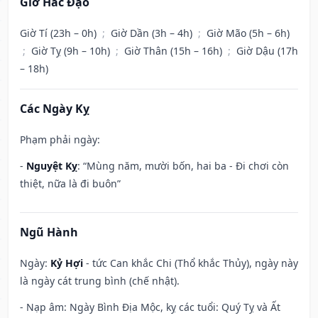
Giờ Hắc Đạo
Giờ Tí (23h – 0h)
;
Giờ Dần (3h – 4h)
;
Giờ Mão (5h – 6h)
;
Giờ Tỵ (9h – 10h)
;
Giờ Thân (15h – 16h)
;
Giờ Dậu (17h
– 18h)
Các Ngày Kỵ
Phạm phải ngày:
-
Nguyệt Kỵ
: “Mùng năm, mười bốn, hai ba - Đi chơi còn
thiệt, nữa là đi buôn”
Ngũ Hành
Ngày:
Kỷ Hợi
- tức Can khắc Chi (Thổ khắc Thủy), ngày này
là ngày cát trung bình (chế nhật).
- Nạp âm: Ngày Bình Địa Mộc, kỵ các tuổi: Quý Tỵ và Ất