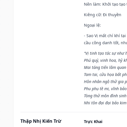
Nên làm
: Khởi tạo tạo 
Kiêng cữ
: Đi thuyền
Ngoại lệ
:
- Sao Vị mất chí khí t
cầu công danh tốt, nh
“Vị tinh tạo tác sự như 
Phú quý, vinh hoa, hỷ kh
Mai táng tiến lâm quan l
Tam tai, cửu họa bất ph
Hôn nhân ngộ thử gia p
Phu phụ tề mi, vĩnh bảo
Tòng thử môn đình sinh
Nhi tôn đại đại bảo kim
Thập Nhị Kiến Trừ
Trực Khai