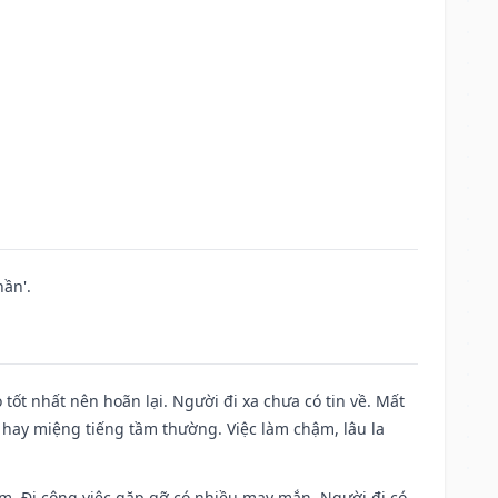
ần'.
 tốt nhất nên hoãn lại. Người đi xa chưa có tin về. Mất
 hay miệng tiếng tầm thường. Việc làm chậm, lâu la
Nam. Đi công việc gặp gỡ có nhiều may mắn. Người đi có