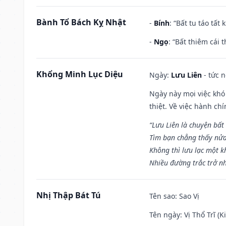
Bành Tổ Bách Kỵ Nhật
-
Bính
: “Bất tu táo tấ
-
Ngọ
: “Bất thiêm cái
Khổng Minh Lục Diệu
Ngày:
Lưu Liên
- tức 
Ngày này mọi việc khó
thiệt. Về việc hành ch
“Lưu Liên là chuyện bất
Tìm bạn chẳng thấy nử
Không thì lưu lạc một k
Nhiều đường trắc trở nh
Nhị Thập Bát Tú
Tên sao
: Sao Vị
Tên ngày
: Vị Thổ Trĩ (