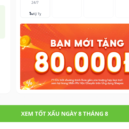
24/7
🐍
Kỷ Tỵ
XEM TỐT XẤU NGÀY 8 THÁNG 8