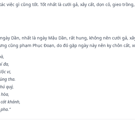
tác việc gì cũng tốt. Tốt nhất là cưới gả, xây cất, dọn cỏ, gieo trồng,
ại ngày Dần, nhất là ngày Mậu Dần, rất hung, không nên cưới gả, x
ưng cũng phạm Phục Đoạn, do đó gặp ngày này nên kỵ chôn cất, xuấ
hà,
í đa,
ộc vị,
ùng tha.
hú quý,
 hòa,
 cát khánh,
 pha.”