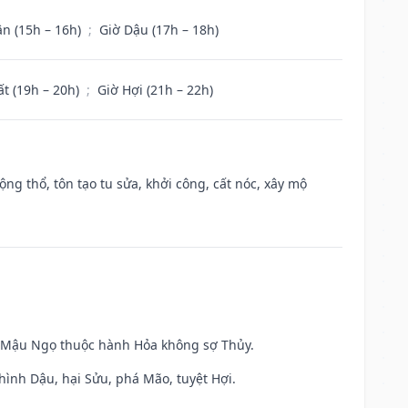
ân (15h – 16h)
;
Giờ Dậu (17h – 18h)
ất (19h – 20h)
;
Giờ Hợi (21h – 22h)
ộng thổ, tôn tạo tu sửa, khởi công, cất nóc, xây mộ
và Mậu Ngọ thuộc hành Hỏa không sợ Thủy.
hình Dậu, hại Sửu, phá Mão, tuyệt Hợi.