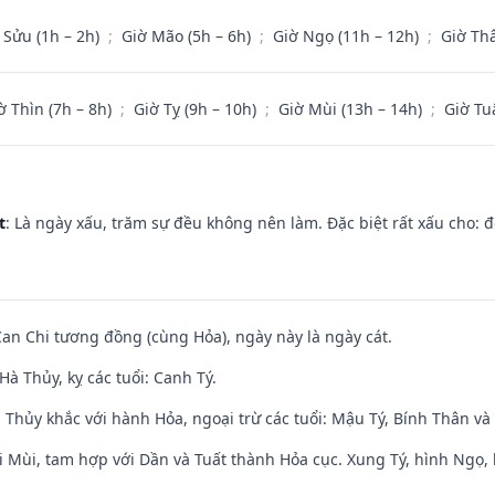
 Sửu (1h – 2h)
;
Giờ Mão (5h – 6h)
;
Giờ Ngọ (11h – 12h)
;
Giờ Th
ờ Thìn (7h – 8h)
;
Giờ Tỵ (9h – 10h)
;
Giờ Mùi (13h – 14h)
;
Giờ Tu
t
: Là ngày xấu, trăm sự đều không nên làm. Đặc biệt rất xấu cho: đ
Can Chi tương đồng (cùng Hỏa), ngày này là ngày cát.
à Thủy, kỵ các tuổi: Canh Tý.
 Thủy khắc với hành Hỏa, ngoại trừ các tuổi: Mậu Tý, Bính Thân 
i Mùi, tam hợp với Dần và Tuất thành Hỏa cục. Xung Tý, hình Ngọ, 