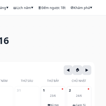
háng
📖
Lịch năm
🧧
Đếm ngược Tết
🧭
Khám phá
▼
▼
▼
16
 NĂM
THỨ SÁU
THỨ BẢY
CHỦ NHẬT
31
1
2
23/6
24/6
🐖
🐀
Kỷ Hợi
Canh Tý