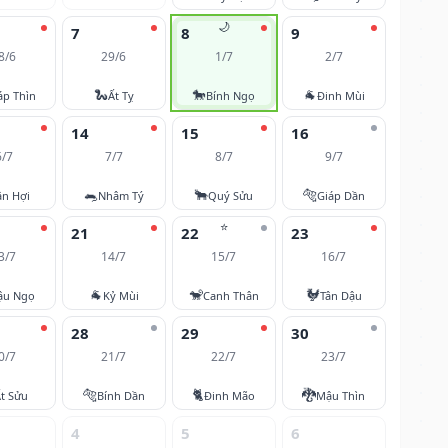
🌙
7
8
9
8/6
29/6
1/7
2/7
🐍
🐎
🐐
áp Thìn
Ất Tỵ
Bính Ngọ
Đinh Mùi
14
15
16
6/7
7/7
8/7
9/7
🐀
🐂
🐅
ân Hợi
Nhâm Tý
Quý Sửu
Giáp Dần
⭐
21
22
23
3/7
14/7
15/7
16/7
🐐
🐒
🐓
ậu Ngọ
Kỷ Mùi
Canh Thân
Tân Dậu
28
29
30
0/7
21/7
22/7
23/7
🐅
🐈
🐉
t Sửu
Bính Dần
Đinh Mão
Mậu Thìn
4
5
6