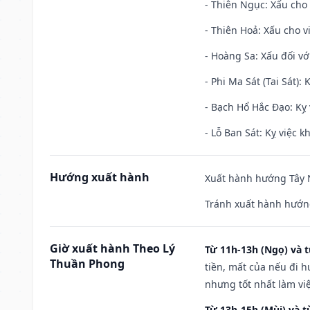
- Thiên Ngục: Xấu cho 
- Thiên Hoả: Xấu cho v
- Hoàng Sa: Xấu đối vớ
- Phi Ma Sát (Tai Sát): 
- Bạch Hổ Hắc Đạo: Kỵ 
- Lỗ Ban Sát: Kỵ việc kh
Hướng xuất hành
Xuất hành hướng Tây N
Tránh xuất hành hướng
Giờ xuất hành Theo Lý
Từ 11h-13h (Ngọ) và t
Thuần Phong
tiền, mất của nếu đi 
nhưng tốt nhất làm vi
Từ 13h-15h (Mùi) và t