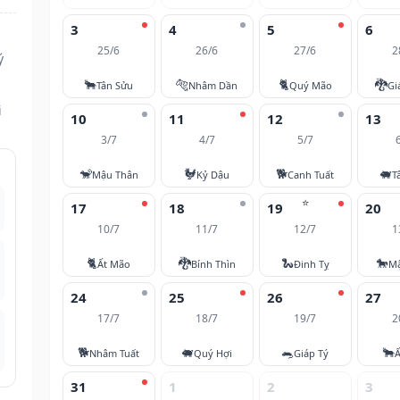
3
4
5
6
25/6
26/6
27/6
2
ý
🐂
🐅
🐈
🐉
Tân Sửu
Nhâm Dần
Quý Mão
Gi
i
10
11
12
13
3/7
4/7
5/7
🐒
🐓
🐕
🐖
Mậu Thân
Kỷ Dậu
Canh Tuất
T
⭐
17
18
19
20
10/7
11/7
12/7
1
🐈
🐉
🐍
🐎
Ất Mão
Bính Thìn
Đinh Tỵ
M
24
25
26
27
17/7
18/7
19/7
2
🐕
🐖
🐀
🐂
Nhâm Tuất
Quý Hợi
Giáp Tý
Ấ
31
1
2
3