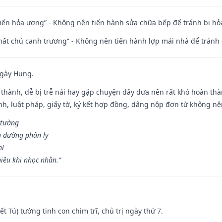
t kiến hỏa ương” - Không nên tiến hành sửa chữa bếp để tránh bị hỏa
 thất chủ canh trương” - Không nên tiến hành lợp mái nhà để tránh 
ngày Hung.
 thành, dễ bị trễ nải hay gặp chuyện dây dưa nên rất khó hoàn th
ính, luật pháp, giấy tờ, ký kết hợp đồng, dâng nộp đơn từ không nên
 tường
a đường phân ly
hi
iều khi nhọc nhằn.”
Kiết Tú) tướng tinh con chim trĩ, chủ trị ngày thứ 7.