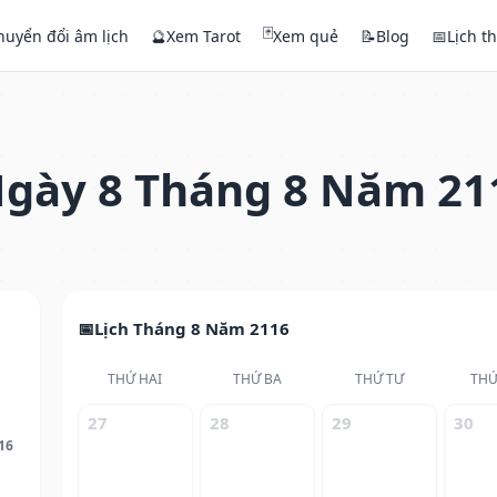
🃏
huyển đổi âm lịch
🔮
Xem Tarot
Xem quẻ
📝
Blog
📅
Lịch t
gày 8 Tháng 8 Năm 21
Lịch Tháng 8 Năm 2116
THỨ HAI
THỨ BA
THỨ TƯ
THỨ
27
28
29
30
16