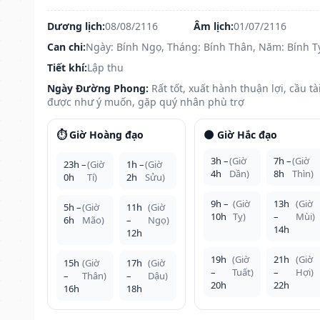
Dương lịch:
08/08/2116
Âm lịch:
01/07/2116
Can chi:
Ngày: Bính Ngọ, Tháng: Bính Thân, Năm: Bính T
Tiết khí:
Lập thu
Ngày Đường Phong:
Rất tốt, xuất hành thuận lợi, cầu tà
được như ý muốn, gặp quý nhân phù trợ
⏱️ Giờ Hoàng đạo
🌑 Giờ Hắc đạo
3h –
(Giờ
7h –
(Giờ
23h –
(Giờ
1h –
(Giờ
4h
Dần)
8h
Thìn)
0h
Tí)
2h
Sửu)
9h –
(Giờ
13h
(Giờ
5h –
(Giờ
11h
(Giờ
10h
Tỵ)
–
Mùi)
6h
Mão)
–
Ngọ)
14h
12h
19h
(Giờ
21h
(Giờ
15h
(Giờ
17h
(Giờ
–
Tuất)
–
Hợi)
–
Thân)
–
Dậu)
20h
22h
16h
18h