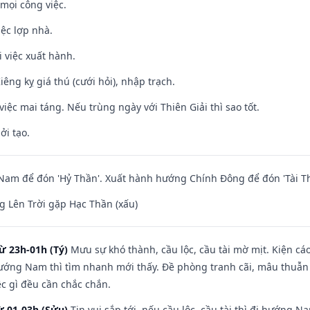
mọi công việc.
iệc lợp nhà.
i việc xuất hành.
Kiêng kỵ giá thú (cưới hỏi), nhập trạch.
việc mai táng. Nếu trùng ngày với Thiên Giải thì sao tốt.
ởi tạo.
am để đón 'Hỷ Thần'. Xuất hành hướng Chính Đông để đón 'Tài Th
 Lên Trời gặp Hạc Thần (xấu)
ừ 23h-01h (Tý)
Mưu sự khó thành, cầu lộc, cầu tài mờ mịt. Kiện cáo
hướng Nam thì tìm nhanh mới thấy. Đề phòng tranh cãi, mâu thuẫn
ệc gì đều cần chắc chắn.
ừ 01-03h (Sửu)
Tin vui sắp tới, nếu cầu lộc, cầu tài thì đi hướng 