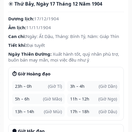
☀️ Thứ Bảy, Ngày 17 Tháng 12 Năm 1904
Dương lịch:
17/12/1904
Âm lịch:
11/11/1904
Can chi:
Ngày: Ất Dậu, Tháng: Bính Tý, Năm: Giáp Thìn
Tiết khí:
Đại tuyết
Ngày Thiên Đường:
Xuất hành tốt, quý nhân phù trợ,
buôn bán may mắn, mọi việc đều như ý
⏱️ Giờ Hoàng đạo
23h – 0h
(Giờ Tí)
3h – 4h
(Giờ Dần)
5h – 6h
(Giờ Mão)
11h – 12h
(Giờ Ngọ)
13h – 14h
(Giờ Mùi)
17h – 18h
(Giờ Dậu)
🌑 Giờ Hắc đạo