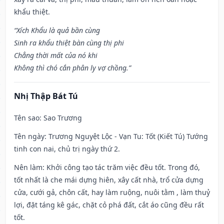
khẩu thiệt.
“Xích Khẩu là quả bần cùng
Sinh ra khẩu thiệt bàn cùng thị phi
Chẳng thời mất của nó khi
Không thì chó cắn phân ly vợ chồng.”
Nhị Thập Bát Tú
Tên sao
: Sao Trương
Tên ngày
: Trương Nguyệt Lộc - Vạn Tu: Tốt (Kiết Tú) Tướng
tinh con nai, chủ trị ngày thứ 2.
Nên làm
: Khởi công tạo tác trăm việc đều tốt. Trong đó,
tốt nhất là che mái dựng hiên, xây cất nhà, trổ cửa dựng
cửa, cưới gả, chôn cất, hay làm ruộng, nuôi tằm , làm thuỷ
lợi, đặt táng kê gác, chặt cỏ phá đất, cắt áo cũng đều rất
tốt.