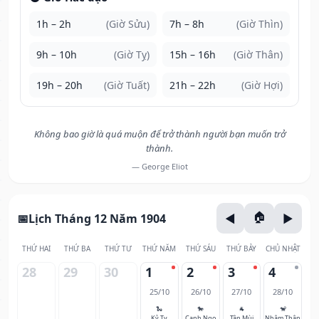
1h – 2h
(Giờ Sửu)
7h – 8h
(Giờ Thìn)
9h – 10h
(Giờ Tỵ)
15h – 16h
(Giờ Thân)
19h – 20h
(Giờ Tuất)
21h – 22h
(Giờ Hợi)
Không bao giờ là quá muộn để trở thành người bạn muốn trở
thành.
— George Eliot
Lịch Tháng 12 Năm 1904
THỨ HAI
THỨ BA
THỨ TƯ
THỨ NĂM
THỨ SÁU
THỨ BẢY
CHỦ NHẬT
28
29
30
1
2
3
4
25/10
26/10
27/10
28/10
🐍
🐎
🐐
🐒
Kỷ Tỵ
Canh Ngọ
Tân Mùi
Nhâm Thân