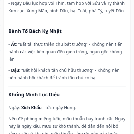
- Ngày Dậu lục hợp với Thìn, tam hợp với Sửu và Tỵ thành
Kim cục. Xung Mão, hình Dậu, hại Tuất, phá Tý, tuyệt Dần.
Bành Tổ Bách Kỵ Nhật
-
Ất
: “Bất tải thực thiên chu bất trưởng” - Không nên tiến
hành các việc liên quan đến gieo trồng, ngàn gốc không
lên
-
Dậu
: “Bất hội khách tân chủ hữu thương” - Không nên
tiến hành hội khách để tránh tân chủ có hại
Khổng Minh Lục Diệu
Ngày:
Xích Khẩu
- tức ngày Hung.
Nên đề phòng miệng lưỡi, mâu thuẫn hay tranh cãi. Ngày
này là ngày xấu, mưu sự khó thành, dễ dẫn đến nội bộ
xảy ra cãi vã, thị phi, mâu thuẫn, làm ơn nên oán hoặc