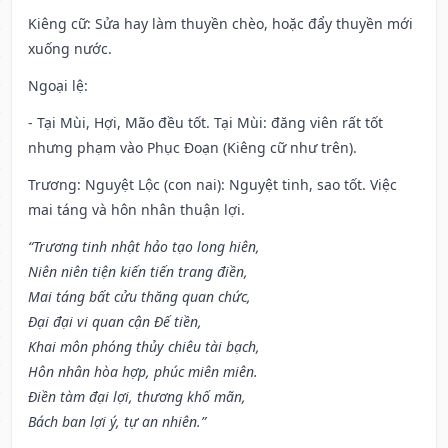
Kiêng cữ
: Sửa hay làm thuyền chèo, hoặc đẩy thuyền mới
xuống nước.
Ngoại lệ
:
- Tại Mùi, Hợi, Mão đều tốt. Tại Mùi: đăng viên rất tốt
nhưng phạm vào Phục Đoạn (Kiêng cữ như trên).
Trương: Nguyệt Lộc (con nai): Nguyệt tinh, sao tốt. Việc
mai táng và hôn nhân thuận lợi.
“Trương tinh nhật hảo tạo long hiên,
Niên niên tiện kiến tiến trang điền,
Mai táng bất cửu thăng quan chức,
Đại đại vi quan cận Đế tiền,
Khai môn phóng thủy chiêu tài bạch,
Hôn nhân hòa hợp, phúc miên miên.
Điền tàm đại lợi, thương khố mãn,
Bách ban lợi ý, tự an nhiên.”