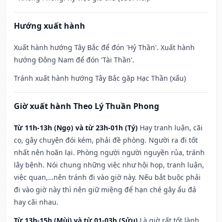
Hướng xuất hành
Xuất hành hướng Tây Bắc để đón 'Hỷ Thần'. Xuất hành
hướng Đông Nam để đón 'Tài Thần'.
Tránh xuất hành hướng Tây Bắc gặp Hạc Thần (xấu)
Giờ xuất hành Theo Lý Thuần Phong
Từ 11h-13h (Ngọ) và từ 23h-01h (Tý)
Hay tranh luận, cãi
cọ, gây chuyện đói kém, phải đề phòng. Người ra đi tốt
nhất nên hoãn lại. Phòng người người nguyền rủa, tránh
lây bệnh. Nói chung những việc như hội họp, tranh luận,
việc quan,…nên tránh đi vào giờ này. Nếu bắt buộc phải
đi vào giờ này thì nên giữ miệng để hạn ché gây ẩu đả
hay cãi nhau.
Từ 13h-15h (Mùi) và từ 01-03h (Sửu)
Là giờ rất tốt lành,