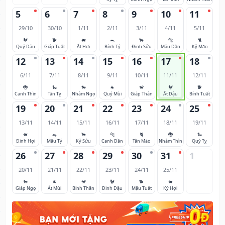
5
6
7
8
9
10
11
29/10
30/10
1/11
2/11
3/11
4/11
5/11
🐓
🐕
🐖
🐀
🐂
🐅
🐈
Quý Dậu
Giáp Tuất
Ất Hợi
Bính Tý
Đinh Sửu
Mậu Dần
Kỷ Mão
12
13
14
15
16
17
18
6/11
7/11
8/11
9/11
10/11
11/11
12/11
🐉
🐍
🐎
🐐
🐒
🐓
🐕
Canh Thìn
Tân Tỵ
Nhâm Ngọ
Quý Mùi
Giáp Thân
Ất Dậu
Bính Tuất
19
20
21
22
23
24
25
13/11
14/11
15/11
16/11
17/11
18/11
19/11
🐖
🐀
🐂
🐅
🐈
🐉
🐍
Đinh Hợi
Mậu Tý
Kỷ Sửu
Canh Dần
Tân Mão
Nhâm Thìn
Quý Tỵ
26
27
28
29
30
31
1
20/11
21/11
22/11
23/11
24/11
25/11
🐎
🐐
🐒
🐓
🐕
🐖
Giáp Ngọ
Ất Mùi
Bính Thân
Đinh Dậu
Mậu Tuất
Kỷ Hợi