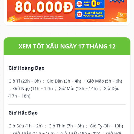
XEM TỐT XẤU NGÀY 17 THÁNG 12
Giờ Hoàng Đạo
Giờ Tí (23h – 0h)
;
Giờ Dần (3h – 4h)
;
Giờ Mão (5h – 6h)
;
Giờ Ngọ (11h – 12h)
;
Giờ Mùi (13h – 14h)
;
Giờ Dậu
(17h – 18h)
Giờ Hắc Đạo
Giờ Sửu (1h – 2h)
;
Giờ Thìn (7h – 8h)
;
Giờ Tỵ (9h – 10h)
;
Giờ Thân (15h – 16h)
;
Giờ Tuất (19h – 20h)
;
Giờ Hợi