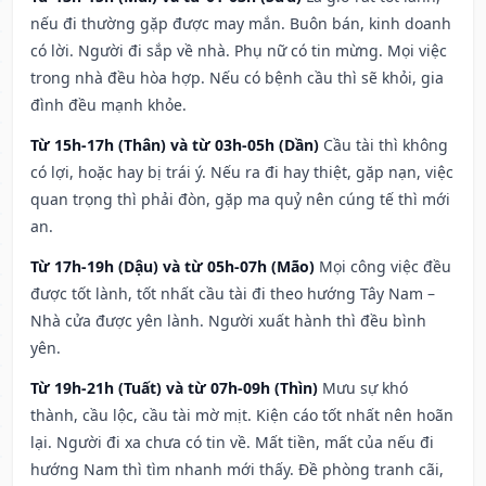
nếu đi thường gặp được may mắn. Buôn bán, kinh doanh
có lời. Người đi sắp về nhà. Phụ nữ có tin mừng. Mọi việc
trong nhà đều hòa hợp. Nếu có bệnh cầu thì sẽ khỏi, gia
đình đều mạnh khỏe.
Từ 15h-17h (Thân) và từ 03h-05h (Dần)
Cầu tài thì không
có lợi, hoặc hay bị trái ý. Nếu ra đi hay thiệt, gặp nạn, việc
quan trọng thì phải đòn, gặp ma quỷ nên cúng tế thì mới
an.
Từ 17h-19h (Dậu) và từ 05h-07h (Mão)
Mọi công việc đều
được tốt lành, tốt nhất cầu tài đi theo hướng Tây Nam –
Nhà cửa được yên lành. Người xuất hành thì đều bình
yên.
Từ 19h-21h (Tuất) và từ 07h-09h (Thìn)
Mưu sự khó
thành, cầu lộc, cầu tài mờ mịt. Kiện cáo tốt nhất nên hoãn
lại. Người đi xa chưa có tin về. Mất tiền, mất của nếu đi
hướng Nam thì tìm nhanh mới thấy. Đề phòng tranh cãi,